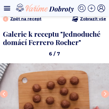
⟩
⟩ Jednoduché domácí Ferrero Rocher
DOMŮ
DEZERTY
Zpět na recept
Zobrazit vše
Galerie k receptu "Jednoduché
domácí Ferrero Rocher"
6
/ 7