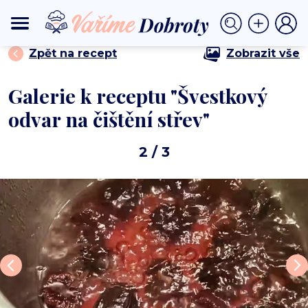
⟩
⟩ Švestkový odvar na čištění střev
DOMŮ
NÁPOJE
Zpět na recept
Zobrazit vše
Galerie k receptu "Švestkový
odvar na čištění střev"
2
/ 3