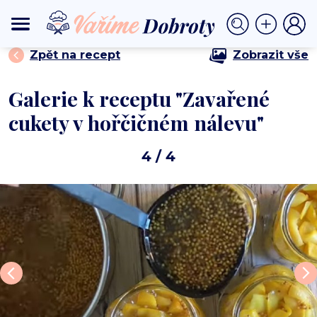
⟩
⟩ Zavařené cukety v hořčičném nálevu
DOMŮ
ZAVAŘOVÁNÍ
Zpět na recept
Zobrazit vše
Galerie k receptu "Zavařené
cukety v hořčičném nálevu"
4
/ 4