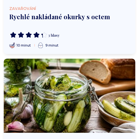
ZAVAŘOVÁNÍ
Rychlé nakládané okurky s octem
3 hlasy
10 minut
9 minut