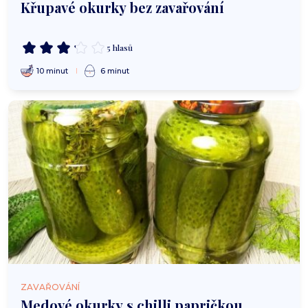
Křupavé okurky bez zavařování
5 hlasů
10 minut
6 minut
ZAVAŘOVÁNÍ
Medové okurky s chilli papričkou