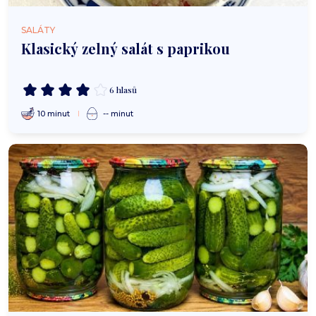
SALÁTY
Klasický zelný salát s paprikou
6 hlasů
10 minut
-- minut