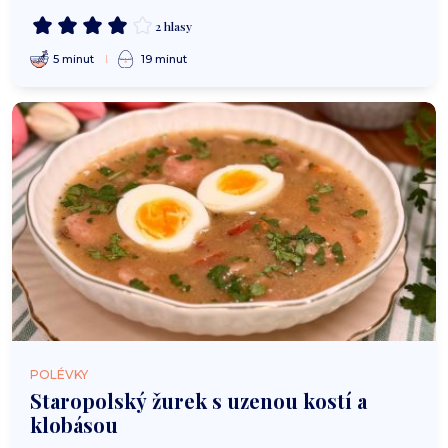
2 hlasy
5 minut
19 minut
POLÉVKY
Staropolský žurek s uzenou kostí a
klobásou