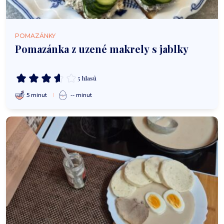
POMAZÁNKY
Pomazánka z uzené makrely s jablky
5 hlasů
5 minut
-- minut