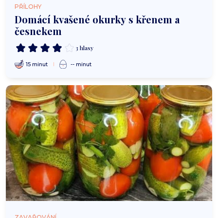
PŘÍLOHY
Domácí kvašené okurky s křenem a
česnekem
3 hlasy
15 minut
-- minut
ZAVAŘOVÁNÍ