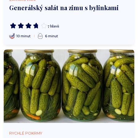
Generálský salát na zimu s bylinkami
7 hlasů
10 minut
6 minut
RYCHLÉ POKRMY