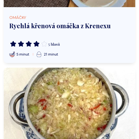
OMÁČKY
Rychlá křenová omáčka z Krenexu
5 hlasů
5 minut
21 minut