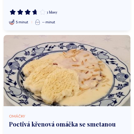
3 hlasy
5 minut
-- minut
OMÁČKY
Poctivá křenová omáčka se smetanou