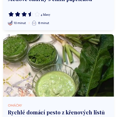
4 hlasy
10 minut
8 minut
OMÁČKY
Rychlé domácí pesto z křenových listů