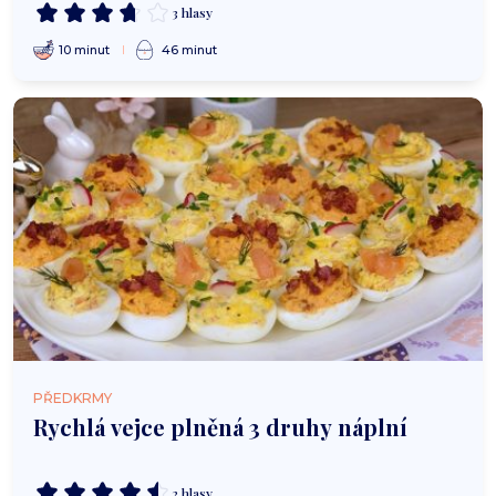
3 hlasy
10 minut
46 minut
PŘEDKRMY
Rychlá vejce plněná 3 druhy náplní
2 hlasy