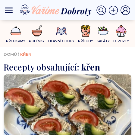
PŘEDKRMY
POLÉVKY
HLAVNÍ CHODY
PŘÍLOHY
SALÁTY
DEZERTY
⟩
DOMŮ
KŘEN
Recepty obsahující:
křen