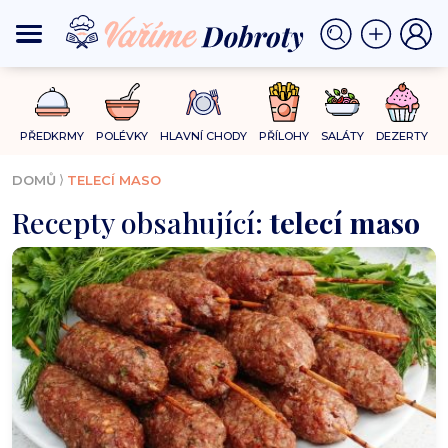
PŘEDKRMY
POLÉVKY
HLAVNÍ CHODY
PŘÍLOHY
SALÁTY
DEZERTY
⟩
DOMŮ
TELECÍ MASO
Recepty obsahující:
telecí maso