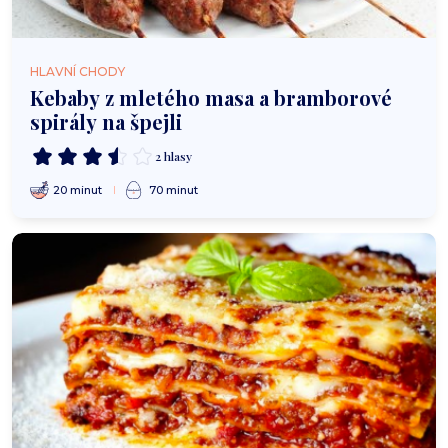
HLAVNÍ CHODY
Kebaby z mletého masa a bramborové
spirály na špejli
2 hlasy
20 minut
70 minut