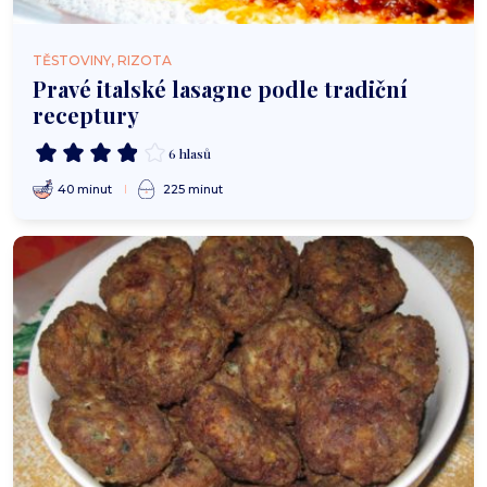
TĚSTOVINY, RIZOTA
Pravé italské lasagne podle tradiční
receptury
6 hlasů
40 minut
225 minut