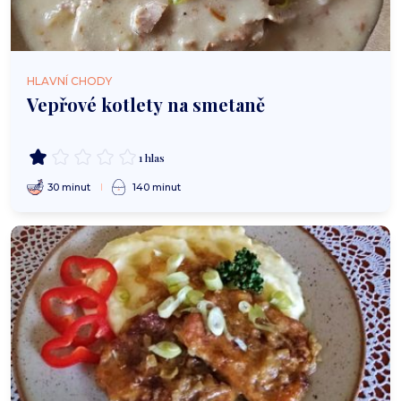
HLAVNÍ CHODY
Vepřové kotlety na smetaně
1 hlas
30 minut
140 minut