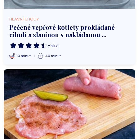
HLAVNÍ CHODY
Pečené vepřové kotlety prokládané
cibulí a slaninou s nakládanou ...
7 hlasů
10 minut
40 minut