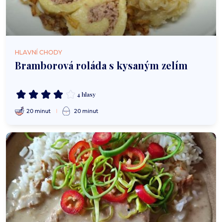
HLAVNÍ CHODY
Bramborová roláda s kysaným zelím
4 hlasy
20 minut
20 minut