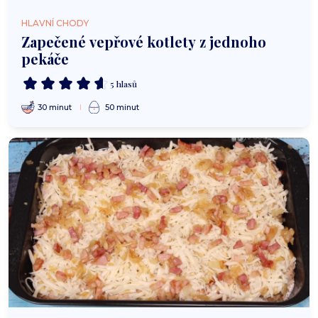
HLAVNÍ CHODY
Zapečené vepřové kotlety z jednoho
pekáče
5 hlasů
30 minut
50 minut