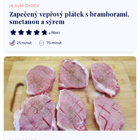
HLAVNÍ CHODY
Zapečený vepřový plátek s bramborami,
smetanou a sýrem
4 hlasy
25 minut
70 minut