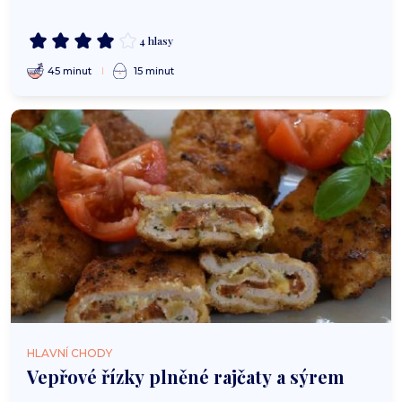
4 hlasy
45 minut
15 minut
HLAVNÍ CHODY
Vepřové řízky plněné rajčaty a sýrem