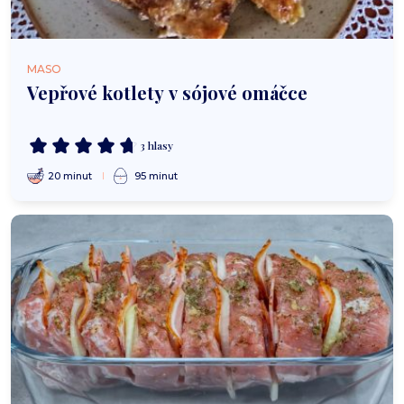
MASO
Vepřové kotlety v sójové omáčce
3 hlasy
20 minut
95 minut