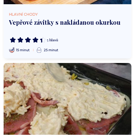
HLAVNÍ CHODY
Vepřové závitky s nakládanou okurkou
5 hlasů
15 minut
25 minut