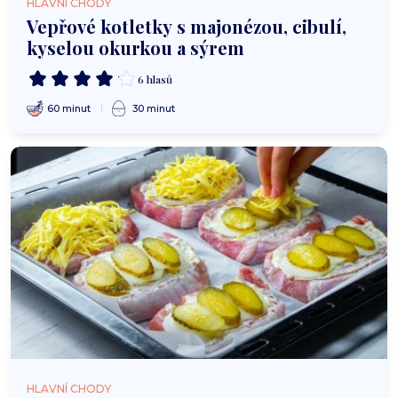
HLAVNÍ CHODY
Vepřové kotletky s majonézou, cibulí,
kyselou okurkou a sýrem
6 hlasů
60 minut
30 minut
HLAVNÍ CHODY