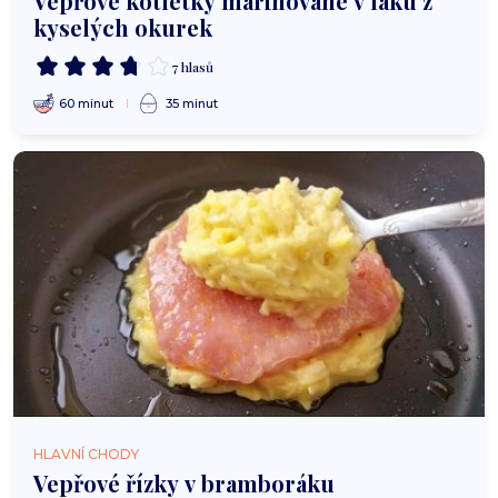
Vepřové kotletky marinované v láku z
kyselých okurek
7 hlasů
60 minut
35 minut
HLAVNÍ CHODY
Vepřové řízky v bramboráku