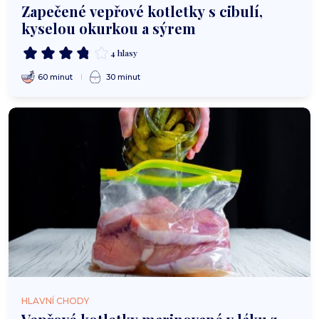
Zapečené vepřové kotletky s cibulí,
kyselou okurkou a sýrem
4 hlasy
60 minut
30 minut
HLAVNÍ CHODY