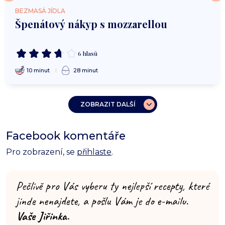
BEZMASÁ JÍDLA
Špenátový nákyp s mozzarellou
6 hlasů
10 minut
28 minut
ZOBRAZIT DALŠÍ
Facebook komentáře
Pro zobrazení, se
přihlaste
.
Pečlivě pro Vás vyberu ty nejlepší recepty, které
jinde nenajdete, a pošlu Vám je do e-mailu.
Vaše Jiřinka.