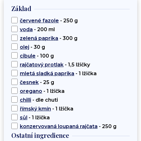
Základ
červené fazole
- 250 g
voda
- 200 ml
zelená paprika
- 300 g
olej
- 30 g
cibule
- 100 g
rajčatový protlak
- 1,5 lžičky
mletá sladká paprika
- 1 lžička
česnek
- 25 g
oregano
- 1 lžička
chilli
- dle chuti
římský kmín
- 1 lžička
sůl
- 1 lžička
konzervovaná loupaná rajčata
- 250 g
Ostatní ingredience