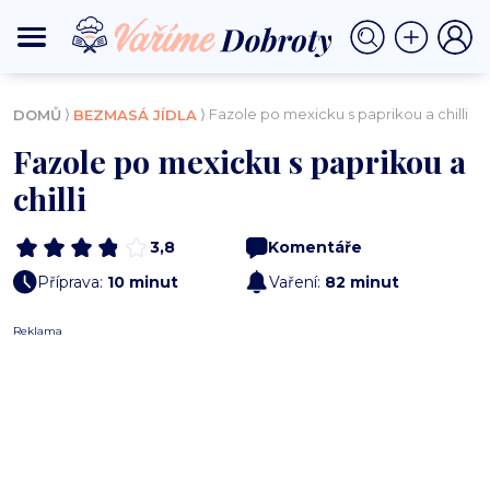
⟩
⟩ Fazole po mexicku s paprikou a chilli
DOMŮ
BEZMASÁ JÍDLA
Fazole po mexicku s paprikou a
chilli
3,8
Komentáře
Příprava:
10 minut
Vaření:
82 minut
Reklama