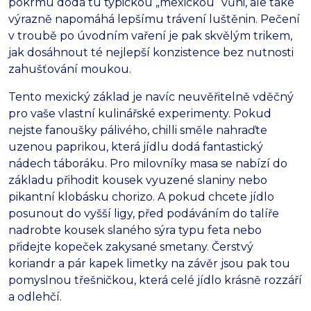
pokrmu dodá tu typickou „mexickou“ vůni,
ale také
výrazně napomáhá lepšímu trávení luštěnin.
Pečení
v troubě po úvodním vaření je pak skvělým trikem,
jak dosáhnout té nejlepší konzistence bez nutnosti
zahušťování moukou.
Tento mexický základ je navíc neuvěřitelně vděčný
pro vaše vlastní kulinářské experimenty.
Pokud
nejste fanoušky pálivého,
chilli směle nahraďte
uzenou paprikou,
která jídlu dodá fantastický
nádech táboráku.
Pro milovníky masa se nabízí do
základu přihodit kousek vyuzené slaniny nebo
pikantní klobásku chorizo.
A pokud chcete jídlo
posunout do vyšší ligy,
před podáváním do talíře
nadrobte kousek slaného sýra typu feta nebo
přidejte kopeček zakysané smetany.
Čerstvý
koriandr a pár kapek limetky na závěr jsou pak tou
pomyslnou třešničkou,
která celé jídlo krásně rozzáří
a odlehčí.