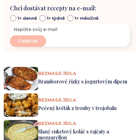
Chci dostávat recepty na e-mail:
1× denně
1× týdně
1× měsíčně
BEZMASÁ JÍDLA
Bramborové řízky s jogurtovým dipem
BEZMASÁ JÍDLA
Pečený květák z trouby v trojobalu
BEZMASÁ JÍDLA
Slaný cuketový koláč s rajčaty a
mozzarellou