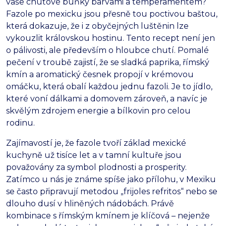
vaše chuťové buňky barvami a temperamentem?
Fazole po mexicku jsou přesně tou poctivou baštou,
která dokazuje,
že i z obyčejných luštěnin lze
vykouzlit královskou hostinu.
Tento recept není jen
o pálivosti,
ale především o hloubce chutí.
Pomalé
pečení v troubě zajistí,
že se sladká paprika,
římský
kmín a aromatický česnek propojí v krémovou
omáčku,
která obalí každou jednu fazoli.
Je to jídlo,
které voní dálkami a domovem zároveň,
a navíc je
skvělým zdrojem energie a bílkovin pro celou
rodinu.
Zajímavostí je,
že fazole tvoří základ mexické
kuchyně už tisíce let a v tamní kultuře jsou
považovány za symbol plodnosti a prosperity.
Zatímco u nás je známe spíše jako přílohu,
v Mexiku
se často připravují metodou „frijoles refritos“ nebo se
dlouho dusí v hliněných nádobách.
Právě
kombinace s římským kmínem je klíčová – nejenže