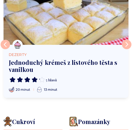
DEZERTY
Jednoduchý krémeš z listového těsta s
vanilkou
5 hlasů
20 minut
13 minut
Cukroví
Pomazánky