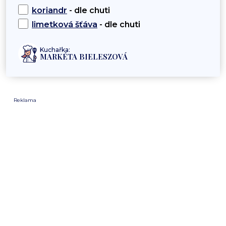
koriandr
- dle chuti
limetková šťáva
- dle chuti
Kuchařka:
MARKÉTA BIELESZOVÁ
Reklama