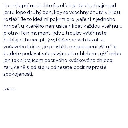
To nejlepší na těchto fazolích je,
že chutnají snad
ještě lépe druhý den,
kdy se všechny chutě v klidu
rozleží.
Je to ideální pokrm pro „vaření z jednoho
hrnce“,
u kterého nemusíte hlídat každou vteřinu u
plotny.
Ten moment,
kdy z trouby vytáhnete
bublající hrnec plný sytě červených fazolí a
voňavého koření,
je prostě k nezaplacení.
Ať už je
budete podávat s čerstvým pita chlebem,
rýží nebo
jen tak s krajícem poctivého kváskového chleba,
zaručeně si od stolu odnesete pocit naprosté
spokojenosti.
Reklama