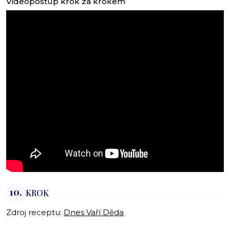
Videopostup krok za krokem
10.
KROK
Zdroj receptu:
Dnes Vaří Děda