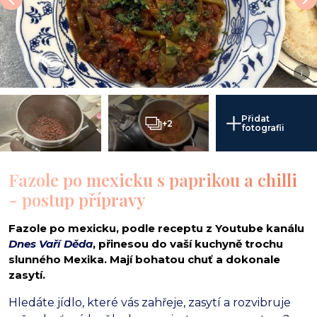
i
Přidat
+2
fotografii
Fazole po mexicku s paprikou a chilli
- postup přípravy
Fazole po mexicku, podle receptu z Youtube kanálu
Dnes Vaří Děda
, přinesou do vaší kuchyně trochu
slunného Mexika. Mají bohatou chuť a dokonale
zasytí.
Hledáte jídlo,
které vás zahřeje,
zasytí a rozvibruje