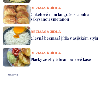
BEZMASÁ JÍDLA
Cuketové mini langoše s cibulí a
zakysanou smetanou
BEZMASÁ JÍDLA
2 levná bezmasá jídla v asijském stylu
BEZMASÁ JÍDLA
Placky ze zbylé bramborové kaše
Reklama