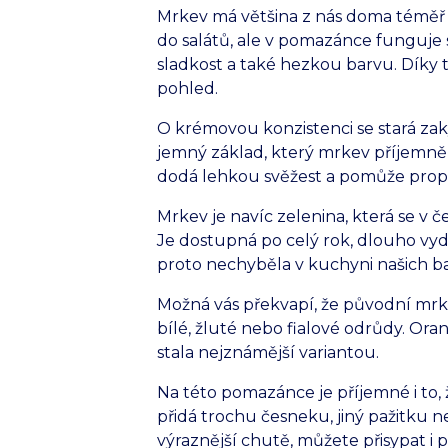
Mrkev má většina z nás doma téměř 
do salátů, ale v pomazánce funguje 
sladkost a také hezkou barvu. Díky
pohled.
O krémovou konzistenci se stará zak
jemný základ, který mrkev příjemně
dodá lehkou svěžest a pomůže prop
Mrkev je navíc zelenina, která se v
Je dostupná po celý rok, dlouho vyd
proto nechyběla v kuchyni našich ba
Možná vás překvapí, že původní mrke
bílé, žluté nebo fialové odrůdy. Ora
stala nejznámější variantou.
Na této pomazánce je příjemné i to, 
přidá trochu česneku, jiný pažitku
výraznější chutě, můžete přisypat i