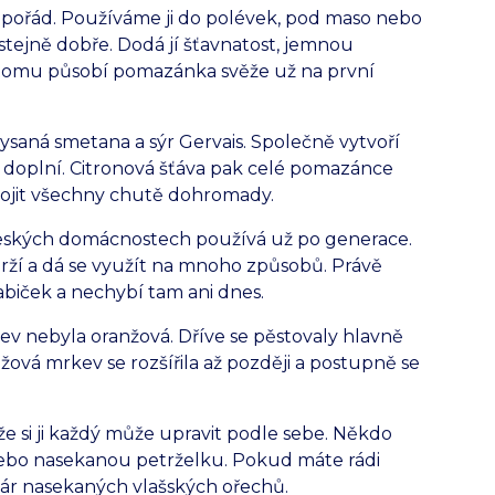
pořád. Používáme ji do polévek, pod maso nebo
stejně dobře. Dodá jí šťavnatost, jemnou
 tomu působí pomazánka svěže už na první
ysaná smetana a sýr Gervais. Společně vytvoří
 doplní. Citronová šťáva pak celé pomazánce
ojit všechny chutě dohromady.
 českých domácnostech používá už po generace.
rží a dá se využít na mnoho způsobů. Právě
biček a nechybí tam ani dnes.
v nebyla oranžová. Dříve se pěstovaly hlavně
nžová mrkev se rozšířila až později a postupně se
že si ji každý může upravit podle sebe. Někdo
 nebo nasekanou petrželku. Pokud máte rádi
 pár nasekaných vlašských ořechů.