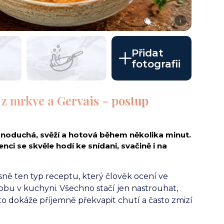
i
Přidat
fotografii
 mrkve a Gervais - postup
noduchá, svěží a hotová během několika minut.
ci se skvěle hodí ke snídani, svačině i na
ně ten typ receptu, který člověk ocení ve
bu v kuchyni. Všechno stačí jen nastrouhat,
sto dokáže příjemně překvapit chutí a často zmizí