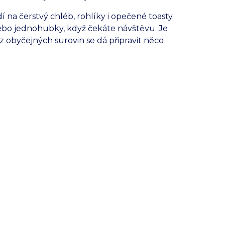
na čerstvý chléb, rohlíky i opečené toasty.
ebo jednohubky, když čekáte návštěvu. Je
 z obyčejných surovin se dá připravit něco