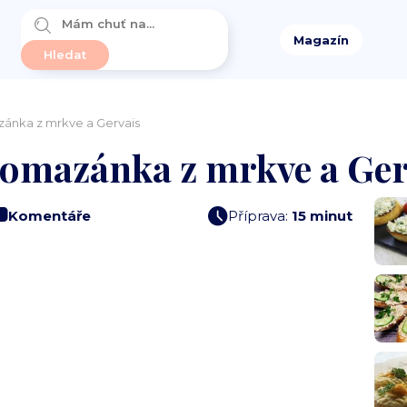
Magazín
ánka z mrkve a Gervais
omazánka z mrkve a Ger
Komentáře
Příprava:
15 minut