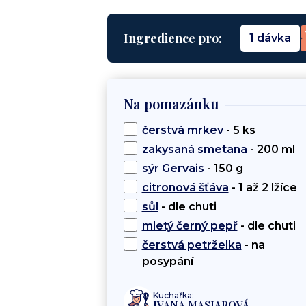
Ingredience pro:
1 dávka
Na pomazánku
čerstvá mrkev
- 5 ks
zakysaná smetana
- 200 ml
sýr Gervais
- 150 g
citronová šťáva
- 1 až 2 lžíce
sůl
- dle chuti
mletý černý pepř
- dle chuti
čerstvá petrželka
- na
posypání
Kuchařka:
IVANA MASIAROVÁ