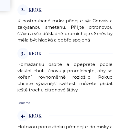
2.
KROK
K nastrouhané mrkvi přidejte sýr Gervais a
zakysanou smetanu. Přilijte citronovou
šťávu a vše důkladně promíchejte. Směs by
měla být hladká a dobře spojená
3.
KROK
Pomazánku osolte a opepřete podle
vlastní chuti. Znovu ji promíchejte, aby se
koření rovnoměrně rozložilo. Pokud
chcete výraznější svěžest, můžete přidat
ještě trochu citronové šťávy.
Reklama
4.
KROK
Hotovou pomazánku přendejte do misky a