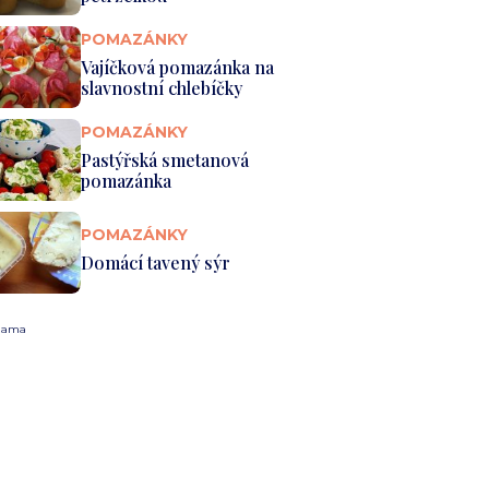
POMAZÁNKY
Vajíčková pomazánka na
slavnostní chlebíčky
POMAZÁNKY
Pastýřská smetanová
pomazánka
POMAZÁNKY
Domácí tavený sýr
lama