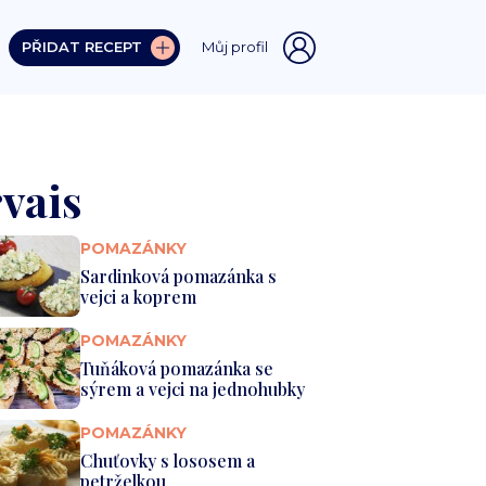
PŘIDAT RECEPT
Můj profil
vais
POMAZÁNKY
Sardinková pomazánka s
vejci a koprem
POMAZÁNKY
Tuňáková pomazánka se
sýrem a vejci na jednohubky
POMAZÁNKY
Chuťovky s lososem a
petrželkou