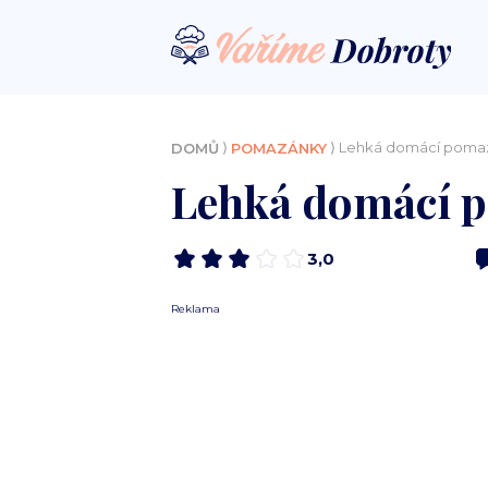
⟩
⟩ Lehká domácí pomaz
DOMŮ
POMAZÁNKY
Lehká domácí p
3,0
Reklama