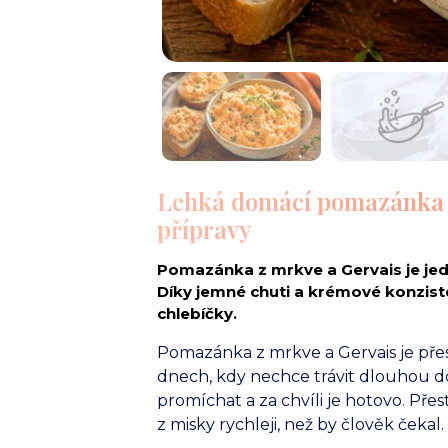
Lehká domácí pomazánka z
přípravy
Pomazánka z mrkve a Gervais je jed
Díky jemné chuti a krémové konzisten
chlebíčky.
Pomazánka z mrkve a Gervais je přes
dnech, kdy nechce trávit dlouhou do
promíchat a za chvíli je hotovo. Pře
z misky rychleji, než by člověk čekal.