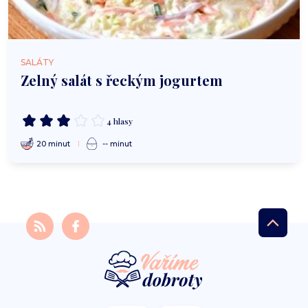
SALÁTY
Zelný salát s řeckým jogurtem
4 hlasy
20 minut
-- minut