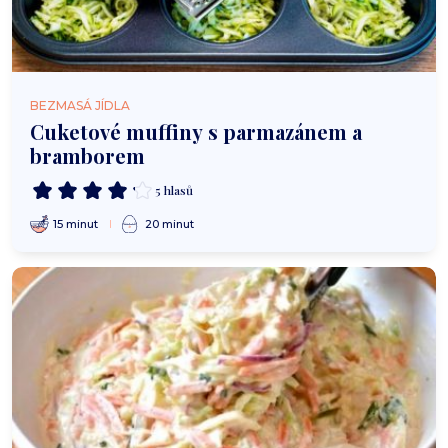
BEZMASÁ JÍDLA
Cuketové muffiny s parmazánem a
bramborem
5 hlasů
15 minut
20 minut