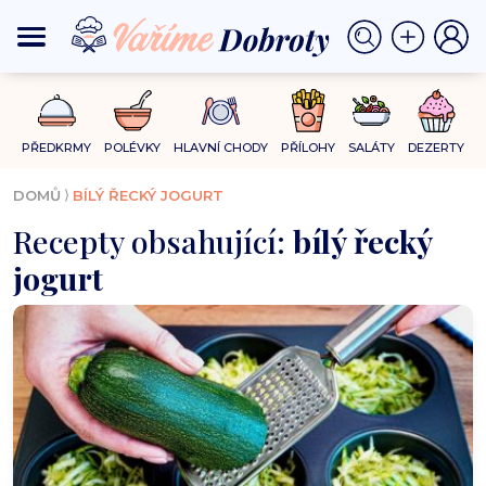
PŘEDKRMY
POLÉVKY
HLAVNÍ CHODY
PŘÍLOHY
SALÁTY
DEZERTY
⟩
DOMŮ
BÍLÝ ŘECKÝ JOGURT
Recepty obsahující:
bílý řecký
jogurt