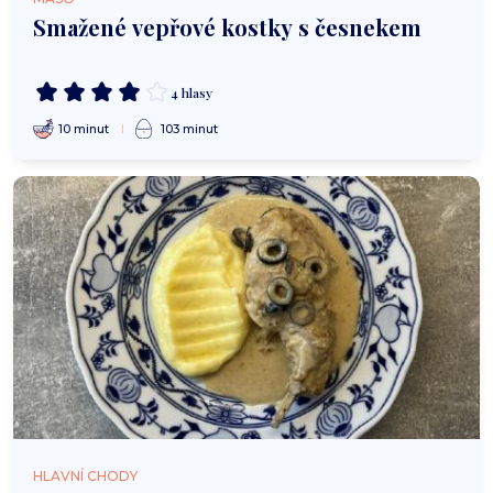
Smažené vepřové kostky s česnekem
4 hlasy
10 minut
103 minut
HLAVNÍ CHODY