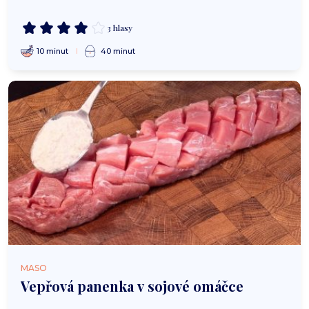
3 hlasy
10 minut
40 minut
MASO
Vepřová panenka v sojové omáčce