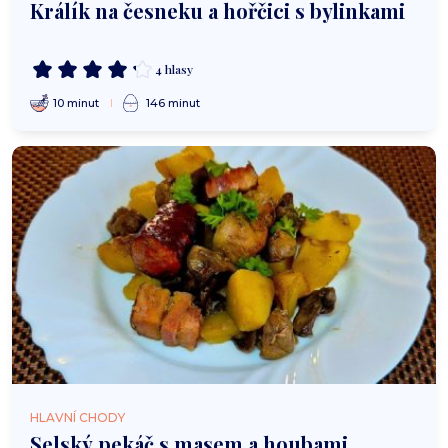
Králík na česneku a hořčici s bylinkami
4 hlasy
10 minut
146 minut
HLAVNÍ CHODY
Selský pekáč s masem a houbami