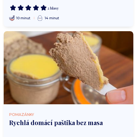
2 hlasy
10 minut
14 minut
POMAZÁNKY
Rychlá domácí paštika bez masa