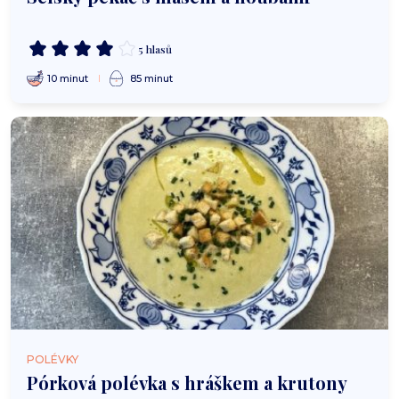
5 hlasů
10 minut
85 minut
POLÉVKY
Pórková polévka s hráškem a krutony