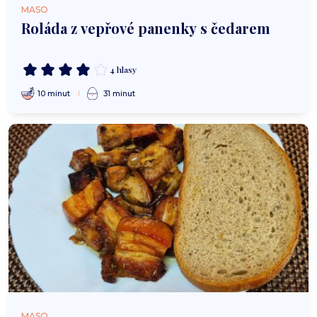
MASO
Roláda z vepřové panenky s čedarem
4 hlasy
10 minut
31 minut
MASO