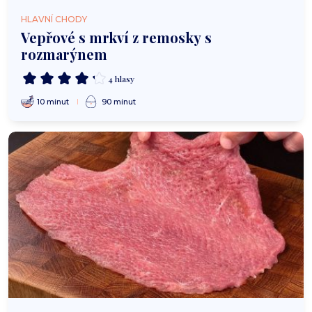
HLAVNÍ CHODY
Vepřové s mrkví z remosky s
rozmarýnem
4 hlasy
10 minut
90 minut