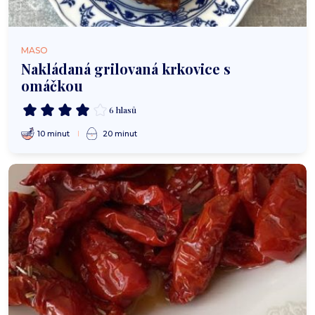
MASO
Nakládaná grilovaná krkovice s
omáčkou
6 hlasů
10 minut
20 minut