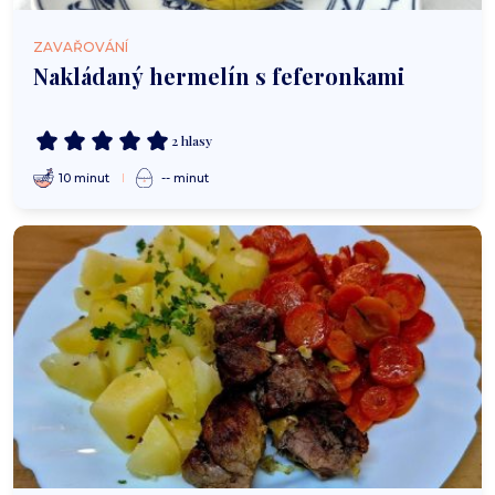
ZAVAŘOVÁNÍ
Nakládaný hermelín s feferonkami
2 hlasy
10 minut
-- minut