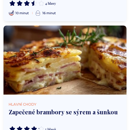
4 hlasy
10 minut
16 minut
HLAVNÍ CHODY
Zapečené brambory se sýrem a šunkou
5 hlasů