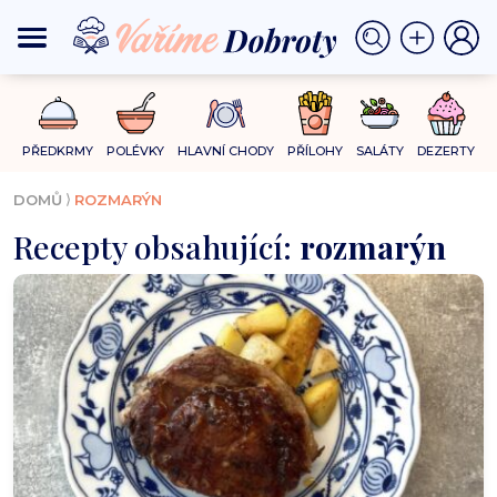
PŘEDKRMY
POLÉVKY
HLAVNÍ CHODY
PŘÍLOHY
SALÁTY
DEZERTY
⟩
DOMŮ
ROZMARÝN
Recepty obsahující:
rozmarýn