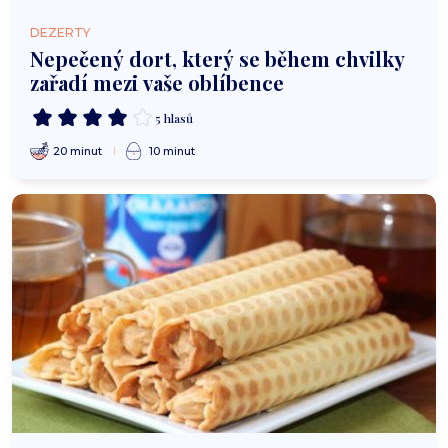
DEZERTY
Nepečený dort, který se během chvilky
zařadí mezi vaše oblíbence
5 hlasů
20 minut
10 minut