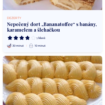
DEZERTY
Nepečený dort „Bananatoffee“ s banány,
karamelem a šlehačkou
5 hlasů
30 minut
10 minut