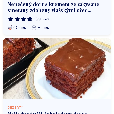
Nepečený dort s krémem ze zakysané
smetany zdobený vlašskými ořec...
5 hlasů
45 minut
-- minut
DEZERTY