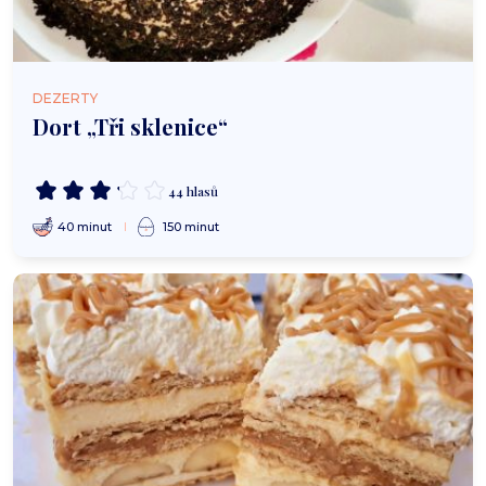
DEZERTY
Dort „Tři sklenice“
44 hlasů
40 minut
150 minut