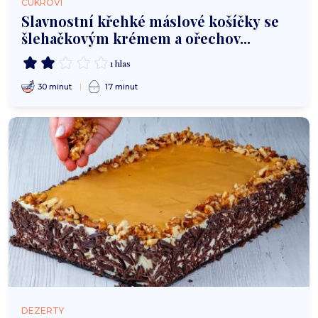
CUKROVÍ
Slavnostní křehké máslové košíčky se
šlehačkovým krémem a ořechov...
1 hlas
30 minut
17 minut
DEZERTY