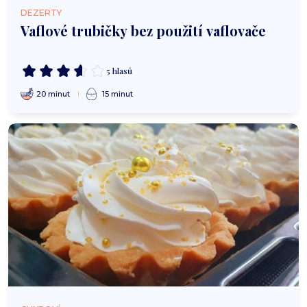
DEZERTY
Vaflové trubičky bez použití vaflovače
5 hlasů
20 minut
15 minut