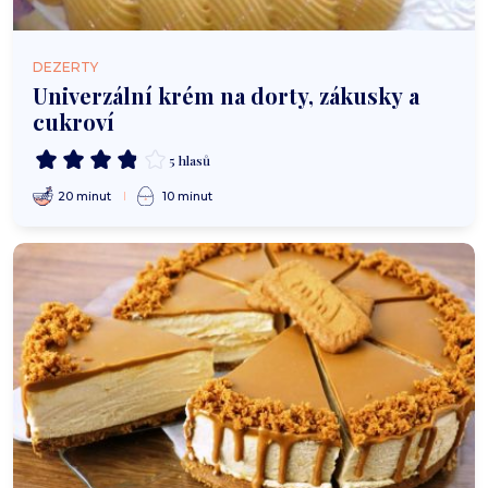
DEZERTY
Univerzální krém na dorty, zákusky a
cukroví
5 hlasů
20 minut
10 minut