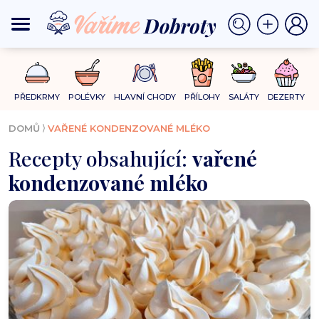
PŘEDKRMY
POLÉVKY
HLAVNÍ CHODY
PŘÍLOHY
SALÁTY
DEZERTY
⟩
DOMŮ
VAŘENÉ KONDENZOVANÉ MLÉKO
Recepty obsahující:
vařené
kondenzované mléko