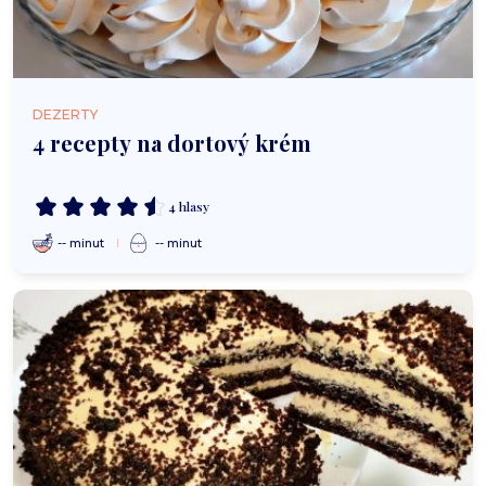
DEZERTY
4 recepty na dortový krém
4 hlasy
-- minut
-- minut