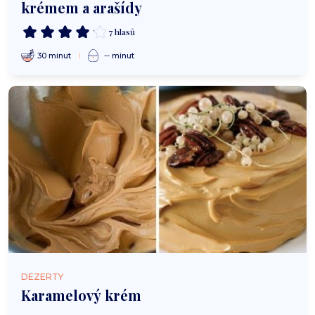
krémem a arašídy
7 hlasů
30 minut
-- minut
DEZERTY
Karamelový krém