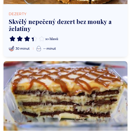
DEZERTY
Skvělý nepečený dezert bez mouky a
želatiny
10 hlasů
30 minut
-- minut