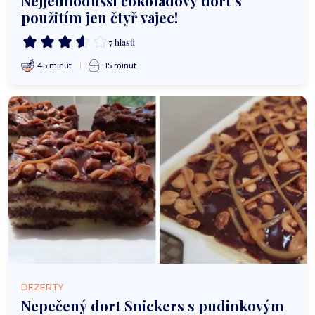
Nejjednodušší čokoládový dort s
použitím jen čtyř vajec!
7 hlasů
45 minut
15 minut
DEZERTY
Nepečený dort Snickers s pudinkovým