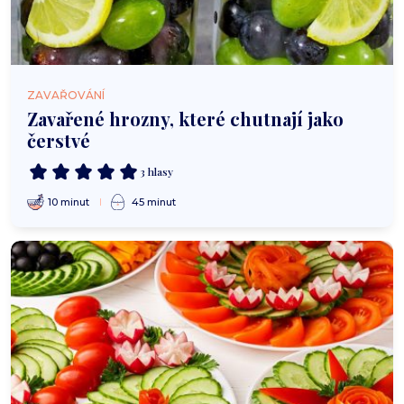
ZAVAŘOVÁNÍ
Zavařené hrozny, které chutnají jako
čerstvé
3 hlasy
10 minut
45 minut