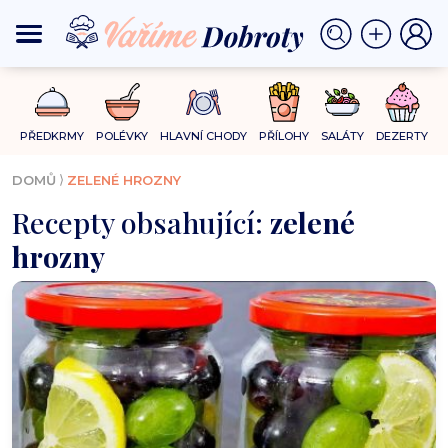
PŘEDKRMY
POLÉVKY
HLAVNÍ CHODY
PŘÍLOHY
SALÁTY
DEZERTY
⟩
DOMŮ
ZELENÉ HROZNY
Recepty obsahující:
zelené
hrozny