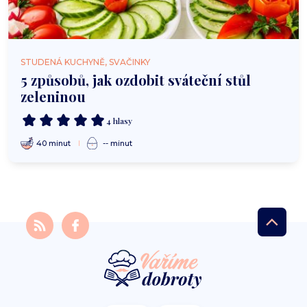
STUDENÁ KUCHYNĚ, SVAČINKY
5 způsobů, jak ozdobit sváteční stůl
zeleninou
4 hlasy
40 minut
-- minut