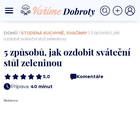
⟩
⟩ 5 způsobů, jak
DOMŮ
STUDENÁ KUCHYNĚ, SVAČINKY
ozdobit sváteční stůl zeleninou
5 způsobů, jak ozdobit sváteční
stůl zeleninou
5,0
Komentáře
Příprava:
40 minut
Reklama