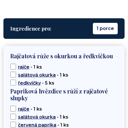
Ingredience pro:
1 porce
Rajčatová růže s okurkou a ředkvičkou
rajče
- 1 ks
salátová okurka
- 1 ks
ředkvičky
- 5 ks
Papriková hvězdice s růží z rajčatové
slupky
rajče
- 1 ks
salátová okurka
- 1 ks
červená paprika
- 1 ks