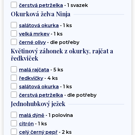
čerstvá petrželka
- 1 svazek
Okurková želva Ninja
salátová okurka
- 1 ks
velká mrkev
- 1 ks
černé olivy
- dle potřeby
Květinový záhonek z okurky, rajčat a
ředkviček
malá rajčata
- 5 ks
ředkvičky
- 4 ks
salátová okurka
- 1 ks
čerstvá petrželka
- dle potřeby
Jednohubkový ježek
malá dýně
- 1 polovina
citrón
- 1 ks
celý černý pepř
- 2 ks