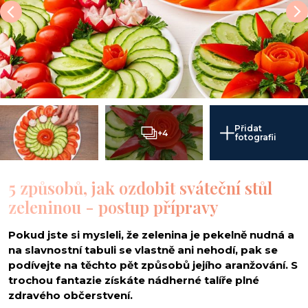
Přidat
+4
fotografii
5 způsobů, jak ozdobit sváteční stůl
zeleninou - postup přípravy
Pokud jste si mysleli, že zelenina je pekelně nudná a
na slavnostní tabuli se vlastně ani nehodí, pak se
podívejte na těchto pět způsobů jejího aranžování. S
trochou fantazie získáte nádherné talíře plné
zdravého občerstvení.