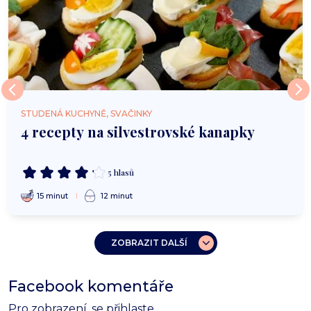
STUDENÁ KUCHYNĚ, SVAČINKY
4 recepty na silvestrovské kanapky
5 hlasů
15 minut
12 minut
ZOBRAZIT DALŠÍ
Facebook komentáře
Pro zobrazení, se
přihlaste
.