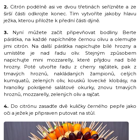
2.
Citrón podélně asi ve dvou třetinách seřízněte a ze
širší části odkrojte konec. Tím vytvoříte jakoby hlavu
ježka, kterou přiložte k přední části dýně.
3.
Nyní můžete začít připevňovat bodliny. Berte
párátka, na každé napíchněte černou olivu a olemujte
jimi citrón. Na další párátka napichujte bílé hrozny a
umístěte je nad řadu oliv. Stejným způsobem
napichujte mini mozzarelly, které přijdou nad bílé
hrozny. Poté utvořte řadu z cherry rajčátek, pak z
tmavých hroznů, nakládaných žampionů, celých
kumquatů, zelených oliv, kousků lovecké klobásy, na
hranolky pokrájené salátové okurky, znovu tmavých
hroznů, mozzarelly, zelených oliv a rajčat.
4.
Do citrónu zasadťe dvě kuličky černého pepře jako
oči a ježek je připraven putovat na stůl.