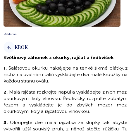
Reklama
4.
KROK
Květinový záhonek z okurky, rajčat a ředkviček
1.
Salátovou okurku nakrájejte na tenké šikmé plátky, z
nichž na oválném talíři vyskládejte dva malé kroužky na
každou stranu oválu.
2.
Malá rajčata rozkrojte napůl a vyskládejte z nich mezi
okurkovými koly vlnovku. Ředkvičky rozpulte zubatým
řezem a vyskládejte je do zbylých mezer mezi
okurkovými koly a rajčatovou vlnovkou.
3.
Oloupejte dvě malá rajčátka ze slupky tak, abyste
vytvořili užší souvislý pruh, z něhož stočte růžičku. Tu