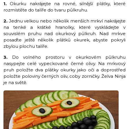
1.
Okurku nakrájejte na rovné, silnější plátky, které
rozmístěte do talíře do tvaru půlkruhu.
2.
Jednu velkou nebo několik menších mrkví nakrájejte
na tenké a krátké hranolky, které vyskládejte v
souvislém pruhu nad okurkový půlkruh. Nad mrkve
posaďte ještě několik plátků okurek, abyste pokryli
zbylou plochu talíře.
3.
Do volného prostoru v okurkovém půlkruhu
nasypejte celé vypeckované černé olivy. Na mrkvový
pruh položte dva plátky okurky jako oči a doprostřed
položte poloviny černých oliv, coby zorničky. Želva Ninja
je na světě.