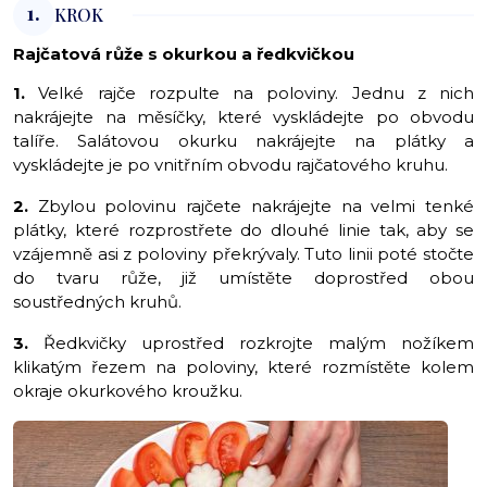
1.
KROK
Rajčatová růže s okurkou a ředkvičkou
1.
Velké rajče rozpulte na poloviny. Jednu z nich
nakrájejte na měsíčky, které vyskládejte po obvodu
talíře. Salátovou okurku nakrájejte na plátky a
vyskládejte je po vnitřním obvodu rajčatového kruhu.
2.
Zbylou polovinu rajčete nakrájejte na velmi tenké
plátky, které rozprostřete do dlouhé linie tak, aby se
vzájemně asi z poloviny překrývaly. Tuto linii poté stočte
do tvaru růže, již umístěte doprostřed obou
soustředných kruhů.
3.
Ředkvičky uprostřed rozkrojte malým nožíkem
klikatým řezem na poloviny, které rozmístěte kolem
okraje okurkového kroužku.