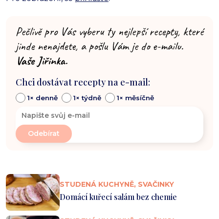
Pečlivě pro Vás vyberu ty nejlepší recepty, které
jinde nenajdete, a pošlu Vám je do e-mailu.
Vaše Jiřinka.
Chci dostávat recepty na e-mail:
1× denně
1× týdně
1× měsíčně
STUDENÁ KUCHYNĚ, SVAČINKY
Domácí kuřecí salám bez chemie