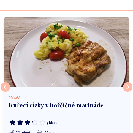
MASO
Kuřecí řízky v hořčičné marinádě
4 hlasy
20 minut
80 minut