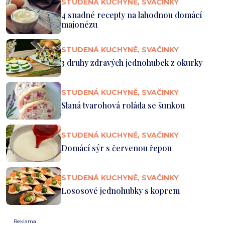
STUDENÁ KUCHYNĚ, SVAČINKY
4 snadné recepty na lahodnou domácí
majonézu
STUDENÁ KUCHYNĚ, SVAČINKY
3 druhy zdravých jednohubek z okurky
STUDENÁ KUCHYNĚ, SVAČINKY
Slaná tvarohová roláda se šunkou
STUDENÁ KUCHYNĚ, SVAČINKY
Domácí sýr s červenou řepou
STUDENÁ KUCHYNĚ, SVAČINKY
Lososové jednohubky s koprem
Reklama