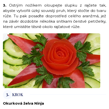
3.
Ostrým nožíkem oloupejte slupku z rajčete tak,
abyste vytvořili úzký souvislý pruh, který stočte do tvaru
růže. Tu pak posaďte doprostřed celého aranžmá, jež
na závěr dozdobte několika snítkami čerstvé petrželky,
které umístěte těsně okolo rajčatové růže.
3.
KROK
Okurková želva Ninja