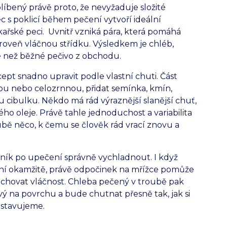
íbený právě proto, že nevyžaduje složité
c s poklicí během pečení vytvoří ideální
ařské peci. Uvnitř vzniká pára, která pomáhá
roveň vláčnou střídku. Výsledkem je chléb,
 než běžné pečivo z obchodu.
pt snadno upravit podle vlastní chuti. Část
u nebo celozrnnou, přidat semínka, kmín,
cibulku. Někdo má rád výraznější slanější chuť,
ého oleje. Právě tahle jednoduchost a variabilita
bě něco, k čemu se člověk rád vrací znovu a
hník po upečení správně vychladnout. I když
ení okamžitě, právě odpočinek na mřížce pomůže
achovat vláčnost. Chleba pečený v troubě pak
ý na povrchu a bude chutnat přesně tak, jak si
stavujeme.