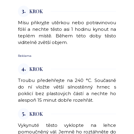
3.
KROK
Mísu přikryjte utěrkou nebo potravinovou
fólií a nechte těsto asi 1 hodinu kynout na
teplém místě. Během této doby těsto
viditelně zvětší objem.
Reklama
4.
KROK
Troubu předehřejte na 240 °C. Současně
do ní vložte větší silnostěnný hrnec s
poklicí bez plastových částí a nechte ho
alespoň 15 minut dobře rozehřát.
5.
KROK
Vykynuté těsto vyklopte na lehce
pomoučněný vál. Jemně ho roztáhněte do