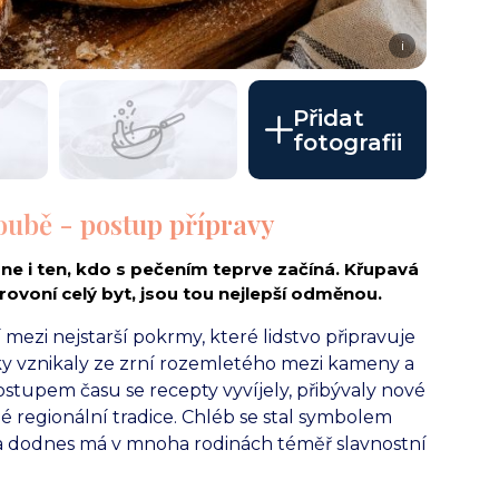
i
Přidat
fotografii
oubě - postup přípravy
ne i ten, kdo s pečením teprve začíná. Křupavá
provoní celý byt, jsou tou nejlepší odměnou.
mezi nejstarší pokrmy, které lidstvo připravuje
cky vznikaly ze zrní rozemletého mezi kameny a
upem času se recepty vyvíjely, přibývaly nové
 regionální tradice. Chléb se stal symbolem
 a dodnes má v mnoha rodinách téměř slavnostní