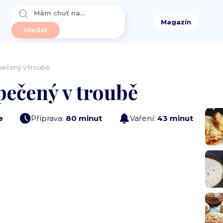
Magazín
pečený v troubě
pečený v troubě
e
Příprava:
80 minut
Vaření:
43 minut