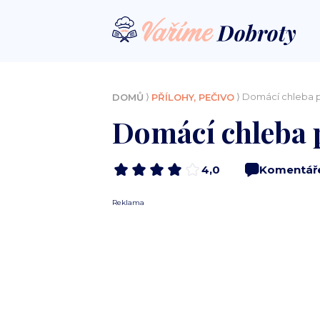
⟩
⟩ Domácí chleba 
DOMŮ
PŘÍLOHY, PEČIVO
Domácí chleba 
4,0
Komentář
Reklama