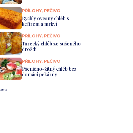
PŘÍLOHY, PEČIVO
Rychlý ovesný chléb s
kefírem a mrkví
PŘÍLOHY, PEČIVO
Turecký chléb ze sušeného
droždí
PŘÍLOHY, PEČIVO
Pšenično-žitný chléb bez
domácí pekárny
lama