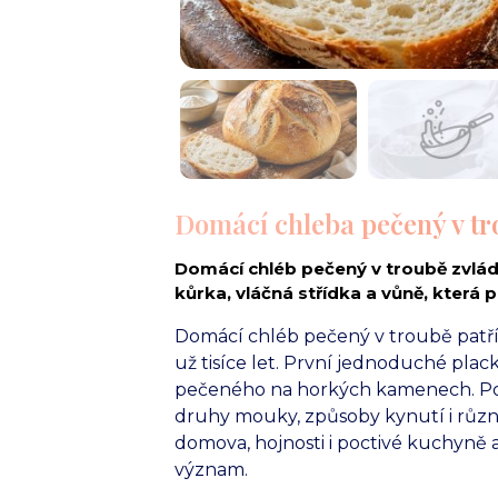
Domácí chleba pečený v tr
Domácí chléb pečený v troubě zvlád
kůrka, vláčná střídka a vůně, která 
Domácí chléb pečený v troubě patří 
už tisíce let. První jednoduché pla
pečeného na horkých kamenech. Post
druhy mouky, způsoby kynutí i různé
domova, hojnosti i poctivé kuchyně
význam.