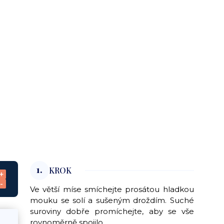
1.
KROK
+
-
Ve větší míse smíchejte prosátou hladkou
mouku se solí a sušeným droždím. Suché
suroviny dobře promíchejte, aby se vše
rovnoměrně spojilo.