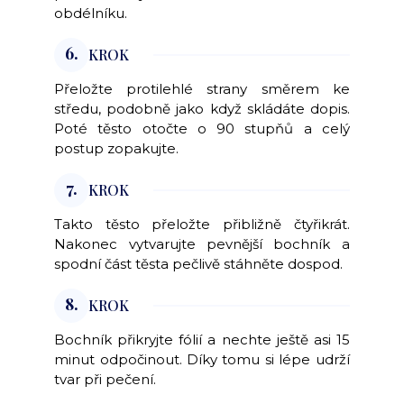
obdélníku.
6.
KROK
Přeložte protilehlé strany směrem ke
středu, podobně jako když skládáte dopis.
Poté těsto otočte o 90 stupňů a celý
postup zopakujte.
7.
KROK
Takto těsto přeložte přibližně čtyřikrát.
Nakonec vytvarujte pevnější bochník a
spodní část těsta pečlivě stáhněte dospod.
8.
KROK
Bochník přikryjte fólií a nechte ještě asi 15
minut odpočinout. Díky tomu si lépe udrží
tvar při pečení.