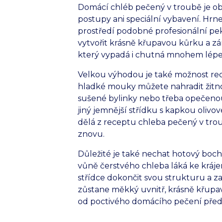
Domácí chléb pečený v troubě je obl
postupy ani speciální vybavení. Hrne
prostředí podobné profesionální pek
vytvořit krásně křupavou kůrku a zá
který vypadá i chutná mnohem lépe
Velkou výhodou je také možnost rece
hladké mouky můžete nahradit žitno
sušené bylinky nebo třeba opečenou 
jiný jemnější střídku s kapkou olivov
dělá z receptu chleba pečený v trou
znovu.
Důležité je také nechat hotový boc
vůně čerstvého chleba láká ke kráj
střídce dokončit svou strukturu a z
zůstane měkký uvnitř, krásně křupav
od poctivého domácího pečení před