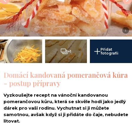
i
Přidat
+1
fotografii
Domácí kandovaná pomerančová kůra
- postup přípravy
Vyzkoušejte recept na vánoční kandovanou
pomerančovou kůru, která se skvěle hodí jako jedlý
dárek pro vaši rodinu. Vychutnat si ji můžete
samotnou, avšak když si ji přidáte do čaje, nebudete
litovat.