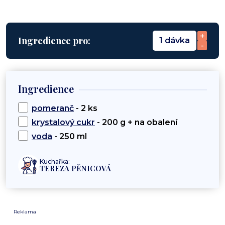
+
Ingredience pro:
1 dávka
-
Ingredience
pomeranč
- 2 ks
krystalový cukr
- 200 g + na obalení
voda
- 250 ml
Kuchařka:
TEREZA PĚNICOVÁ
Reklama