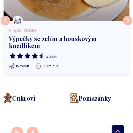
HLAVNÍ CHODY
Výpečky se zelím a houskovým
knedlíkem
2 hlasy
15 minut
110 minut
Cukroví
Pomazánky