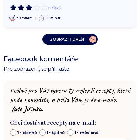
8 hlasů
30 minut
15 minut
ZOBRAZIT DALŠÍ
Facebook komentáře
Pro zobrazení, se
přihlaste
.
Pečlivě pro Vás vyberu ty nejlepší recepty, které
jinde nenajdete, a pošlu Vám je do e-mailu.
Vaše Jiřinka.
Chci dostávat recepty na e-mail:
1× denně
1× týdně
1× měsíčně