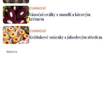
CUKROVÍ
Vánoční oválky s mandlí a kávovým
krémem
CUKROVÍ
Květinkové sušenky s jahodovým středem
Reklama