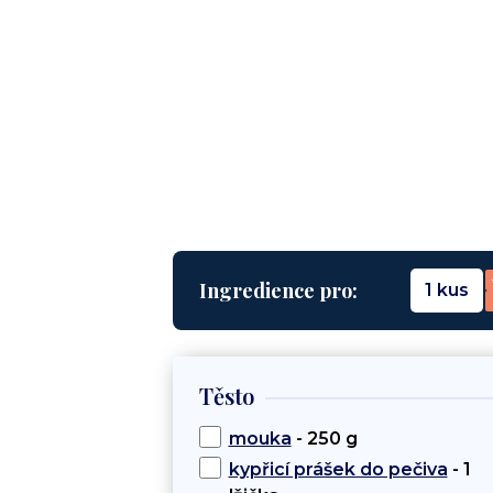
Ingredience pro:
1 kus
Těsto
mouka
- 250 g
kypřicí prášek do pečiva
- 1