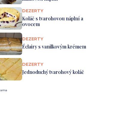
DEZERTY
Koláč s tvarohovou náplní a
ovocem
DEZERTY
Éclairy s vanilkovým krémem
DEZERTY
Jednoduchý tvarohový koláč
lama