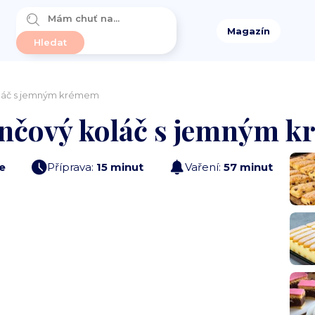
Magazín
láč s jemným krémem
nčový koláč s jemným 
e
Příprava:
15 minut
Vaření:
57 minut