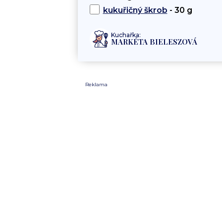
kukuřičný škrob
- 30 g
Kuchařka:
MARKÉTA BIELESZOVÁ
Reklama