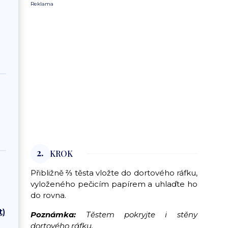
Reklama
2.
KROK
Přibližně ⅔ těsta vložte do dortového ráfku,
vyloženého pečicím papírem a uhlaďte ho
do rovna.
t)
Poznámka:
Těstem pokryjte i stěny
dortového ráfku.