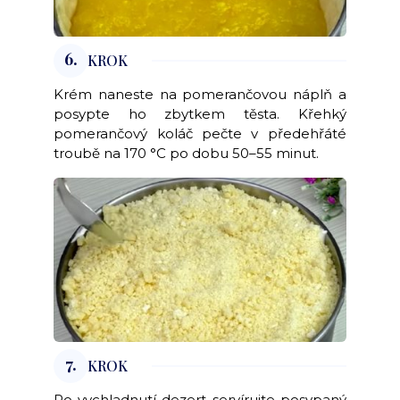
6.
KROK
Krém naneste na pomerančovou náplň a
posypte ho zbytkem těsta. Křehký
pomerančový koláč pečte v předehřáté
troubě na 170 °C po dobu 50–55 minut.
7.
KROK
Po vychladnutí dezert servírujte posypaný