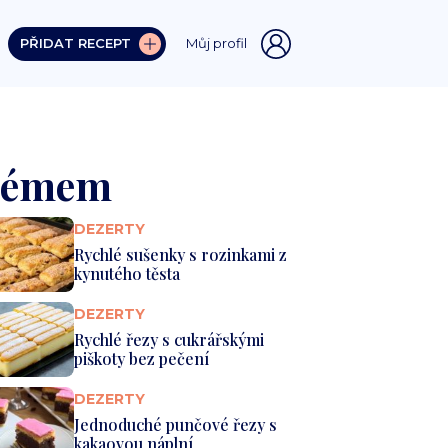
PŘIDAT RECEPT
Můj profil
krémem
DEZERTY
Rychlé sušenky s rozinkami z
kynutého těsta
DEZERTY
Rychlé řezy s cukrářskými
piškoty bez pečení
DEZERTY
Jednoduché punčové řezy s
kakaovou náplní