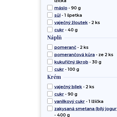
lžička
máslo
- 90 g
sůl
- 1 špetka
vaječný žloutek
- 2 ks
cukr
- 40 g
Náplň
pomeranč
- 2 ks
pomerančová kůra
- ze 2 ks
kukuřičný škrob
- 30 g
cukr
- 100 g
Krém
vaječný bílek
- 2 ks
cukr
- 90 g
vanilkový cukr
- 1 lžička
zakysaná smetana (bílý jogur
- 400 g