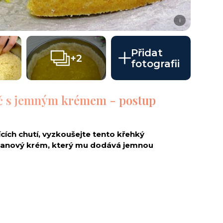
i
Přidat
+2
fotografii
č s jemným krémem - postup
cích chutí, vyzkoušejte tento křehký
anový krém, který mu dodává jemnou