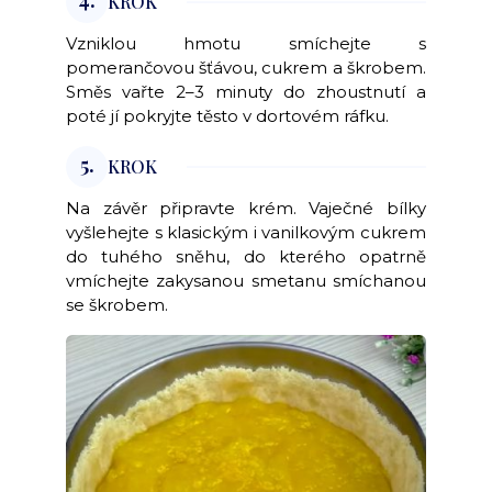
KROK
Vzniklou hmotu smíchejte s
pomerančovou šťávou, cukrem a škrobem.
Směs vařte 2–3 minuty do zhoustnutí a
poté jí pokryjte těsto v dortovém ráfku.
5.
KROK
Na závěr připravte krém. Vaječné bílky
vyšlehejte s klasickým i vanilkovým cukrem
do tuhého sněhu, do kterého opatrně
vmíchejte zakysanou smetanu smíchanou
se škrobem.