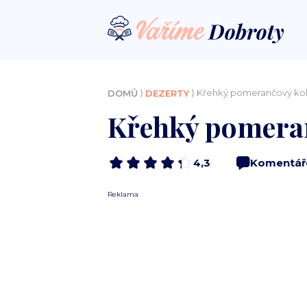
⟩
⟩ Křehký pomerančový ko
DOMŮ
DEZERTY
Křehký pomera
4,3
Komentář
Reklama