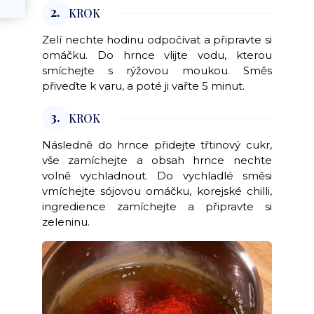
2.
KROK
Zelí nechte hodinu odpočívat a připravte si
omáčku. Do hrnce vlijte vodu, kterou
smíchejte s rýžovou moukou. Směs
přiveďte k varu, a poté ji vařte 5 minut.
3.
KROK
Následně do hrnce přidejte třtinový cukr,
vše zamíchejte a obsah hrnce nechte
volně vychladnout. Do vychladlé směsi
vmíchejte sójovou omáčku, korejské chilli,
ingredience zamíchejte a připravte si
zeleninu.