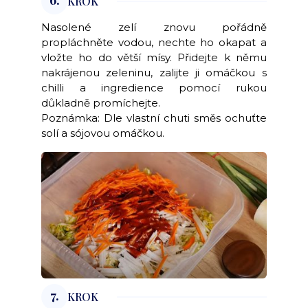
6.
KROK
Nasolené zelí znovu pořádně
propláchněte vodou, nechte ho okapat a
vložte ho do větší mísy. Přidejte k němu
nakrájenou zeleninu, zalijte ji omáčkou s
chilli a ingredience pomocí rukou
důkladně promíchejte.
Poznámka: Dle vlastní chuti směs ochuťte
solí a sójovou omáčkou.
7.
KROK