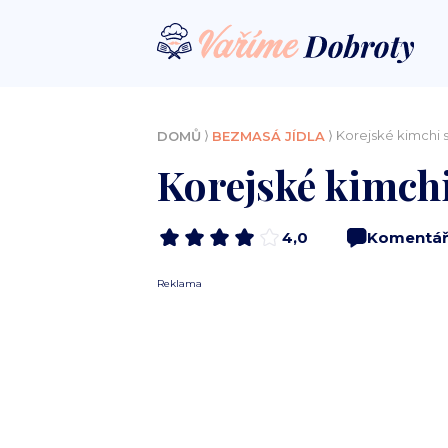
⟩
⟩ Korejské kimchi s
DOMŮ
BEZMASÁ JÍDLA
Korejské kimchi
4,0
Komentář
Reklama