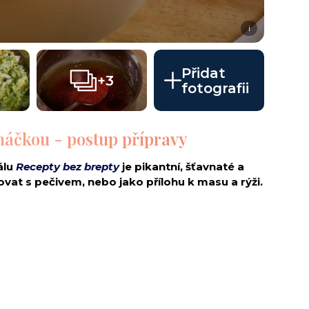
i
Přidat
+3
fotografii
omáčkou - postup přípravy
álu
Recepty bez brepty
je pikantní, šťavnaté a
vat s pečivem, nebo jako přílohu k masu a rýži.