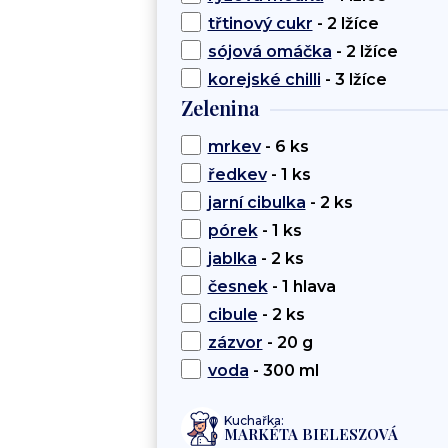
třtinový cukr
- 2 lžíce
sójová omáčka
- 2 lžíce
korejské chilli
- 3 lžíce
Zelenina
mrkev
- 6 ks
ředkev
- 1 ks
jarní cibulka
- 2 ks
pórek
- 1 ks
jablka
- 2 ks
česnek
- 1 hlava
cibule
- 2 ks
zázvor
- 20 g
voda
- 300 ml
Kuchařka:
MARKÉTA BIELESZOVÁ