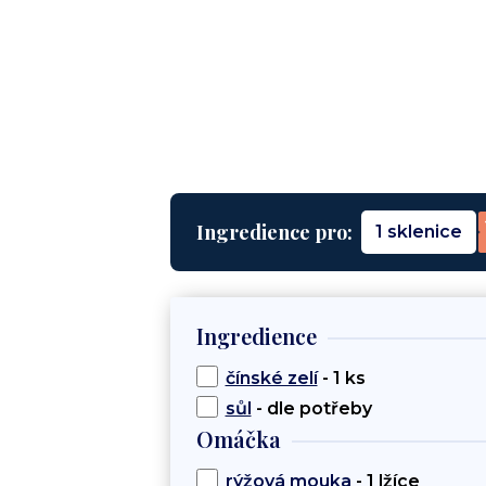
Ingredience pro:
1 sklenice
Ingredience
čínské zelí
- 1 ks
sůl
- dle potřeby
Omáčka
rýžová mouka
- 1 lžíce