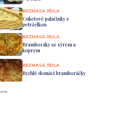
BEZMASÁ JÍDLA
Cuketové palačinky s
petrželkou
BEZMASÁ JÍDLA
Bramboráky se sýrem a
koprem
BEZMASÁ JÍDLA
Rychlé domácí bramboráčky
lama