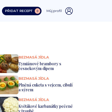
PŘIDAT RECEPT
Můj profil
BEZMASÁ JÍDLA
Tymiánové brambory s
česnekovým dipem
BEZMASÁ JÍDLA
Plněná cuketa s vejcem, cibulí
a sýrem
BEZMASÁ JÍDLA
Květákové karbanátky pečené
v troubě