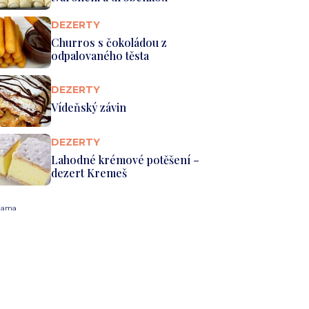
DEZERTY
Churros s čokoládou z
odpalovaného těsta
DEZERTY
Vídeňský závin
DEZERTY
Lahodné krémové potěšení –
dezert Kremeš
lama