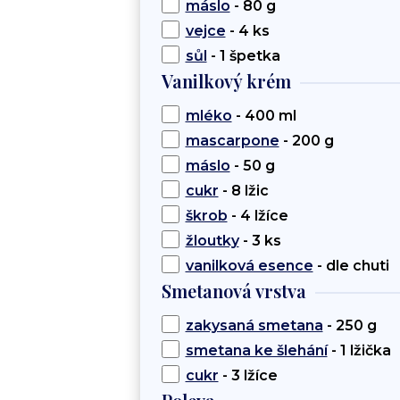
máslo
- 80 g
vejce
- 4 ks
sůl
- 1 špetka
Vanilkový krém
mléko
- 400 ml
mascarpone
- 200 g
máslo
- 50 g
cukr
- 8 lžic
škrob
- 4 lžíce
žloutky
- 3 ks
vanilková esence
- dle chuti
Smetanová vrstva
zakysaná smetana
- 250 g
smetana ke šlehání
- 1 lžička
cukr
- 3 lžíce