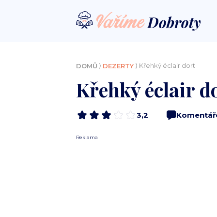
⟩
⟩ Křehký éclair dort
DOMŮ
DEZERTY
Křehký éclair d
3,2
Komentář
Reklama