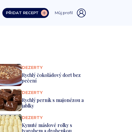
PŘIDAT RECEPT
Můj profil
DEZERTY
Rychlý čokoládový dort bez
pečení
DEZERTY
Rychlý perník s majonézou a
jablky
DEZERTY
Kynuté máslové rolky s
tvarohem a drobenkou