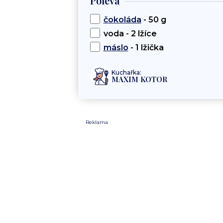
Poleva
čokoláda
- 50 g
voda - 2 lžíce
máslo
- 1 lžička
Kuchařka:
MAXIM KOTOR
Reklama