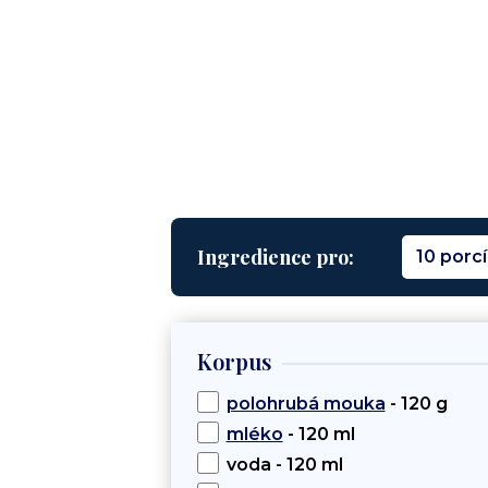
Ingredience pro:
10 porcí
Korpus
polohrubá mouka
- 120 g
mléko
- 120 ml
voda - 120 ml