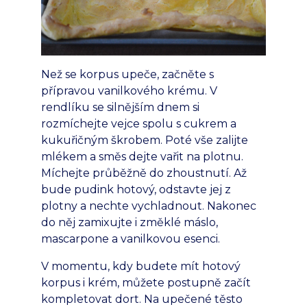
Než se korpus upeče, začněte s
přípravou vanilkového krému. V
rendlíku se silnějším dnem si
rozmíchejte vejce spolu s cukrem a
kukuřičným škrobem. Poté vše zalijte
mlékem a směs dejte vařit na plotnu.
Míchejte průběžně do zhoustnutí. Až
bude pudink hotový, odstavte jej z
plotny a nechte vychladnout. Nakonec
do něj zamixujte i změklé máslo,
mascarpone a vanilkovou esenci.
V momentu, kdy budete mít hotový
korpus i krém, můžete postupně začít
kompletovat dort. Na upečené těsto