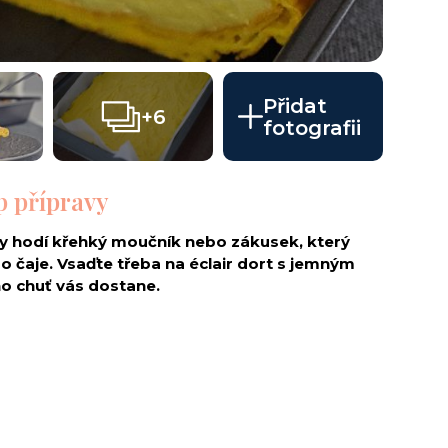
Přidat
+6
fotografii
p přípravy
 hodí křehký moučník nebo zákusek, který
 čaje. Vsaďte třeba na éclair dort s jemným
o chuť vás dostane.