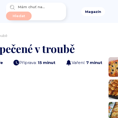
Magazín
roubě
 pečené v troubě
ře
Příprava:
15 minut
Vaření:
7 minut