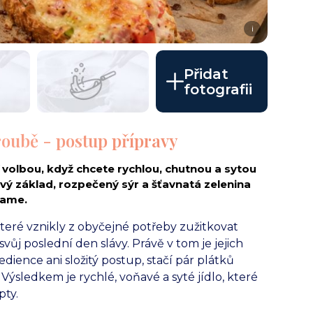
i
Přidat
fotografii
roubě - postup přípravy
í volbou, když chcete rychlou, chutnou a sytou
vý základ, rozpečený sýr a šťavnatá zelenina
lame.
které vznikly z obyčejné potřeby zužitkovat
 svůj poslední den slávy. Právě v tom je jejich
dience ani složitý postup, stačí pár plátků
 Výsledkem je rychlé, voňavé a syté jídlo, které
pty.