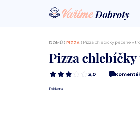
⟩
⟩ Pizza chlebíčky pečené v t
DOMŮ
PIZZA
Pizza chlebíčky
3,0
Komentá
Reklama