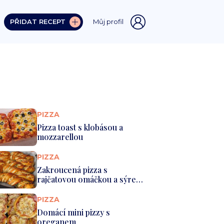
PŘIDAT RECEPT
Můj profil
PIZZA
Pizza toast s klobásou a
mozzarellou
PIZZA
Zakroucená pizza s
rajčatovou omáčkou a sýrem
pečená v ...
PIZZA
Domácí mini pizzy s
oreganem