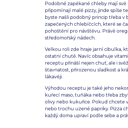
Podobné zapékané chleby mají své 
připomínají malé pizzy, jinde spíše 
byste našli podobný princip třeba v 
zapečených chlebíčcích, které se čas
pohoštění pro návštěvu. Právě orega
středomořský nádech.
Velkou roli zde hraje jarní cibulka, k
ostatní chutě. Navíc obsahuje vitamin
receptu přináší nejen chuť, ale i svě
šťavnatost, přirozenou sladkost a kr
lákavěji.
Výhodou receptu je také jeho nekon
kuřecí maso, tuňáka nebo třeba zby
olivy nebo kukuřice. Pokud chcete výr
nebo trochu uzené papriky. Pizza chl
každý doma upraví podle sebe a právě