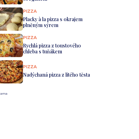
PIZZA
Placky à la pizza s okrajem
plněným sýrem
PIZZA
Rychlá pizza z toustového
chleba s tuňákem
PIZZA
Nadýchaná pizza z litého těsta
lama