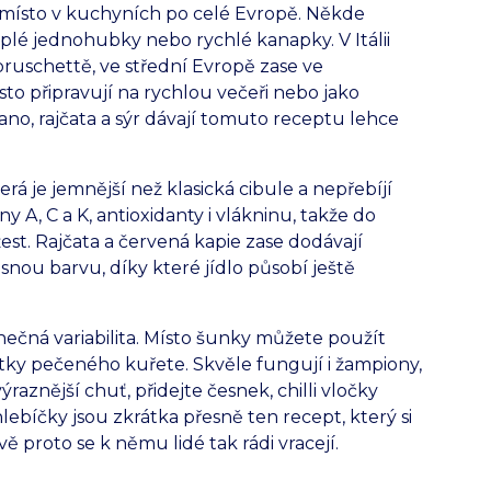
místo v kuchyních po celé Evropě. Někde
teplé jednohubky nebo rychlé kanapky. V Itálii
bruschettě, ve střední Evropě zase ve
to připravují na rychlou večeři nebo jako
no, rajčata a sýr dávají tomuto receptu lehce
terá je jemnější než klasická cibule a nepřebíjí
y A, C a K, antioxidanty i vlákninu, takže do
žest. Rajčata a červená kapie zase dodávají
ásnou barvu, díky které jídlo působí ještě
ečná variabilita. Místo šunky můžete použít
tky pečeného kuřete. Skvěle fungují i žampiony,
aznější chuť, přidejte česnek, chilli vločky
ebíčky jsou zkrátka přesně ten recept, který si
 proto se k němu lidé tak rádi vracejí.