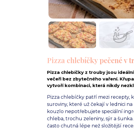
Pizza chlebíčky pečené v t
Pizza chlebíčky z trouby jsou ideáln
večeři bez zbytečného vaření. Křupa
vytvoří kombinaci, která nikdy nezk
Pizza chlebíčky patří mezi recepty, 
suroviny, které už čekají v lednici na
kouzlo nepotřebujete speciální ingre
chleba, trochu zeleniny, sýr a šunka.
často chutná lépe než složitější rece