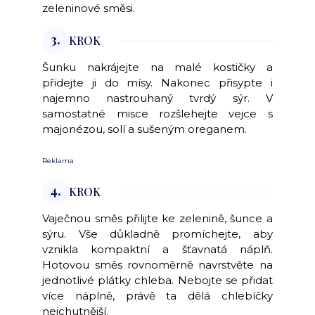
zeleninové směsi.
3.
KROK
Šunku nakrájejte na malé kostičky a
přidejte ji do mísy. Nakonec přisypte i
najemno nastrouhaný tvrdý sýr. V
samostatné misce rozšlehejte vejce s
majonézou, solí a sušeným oreganem.
Reklama
4.
KROK
Vaječnou směs přilijte ke zelenině, šunce a
sýru. Vše důkladně promíchejte, aby
vznikla kompaktní a šťavnatá náplň.
Hotovou směs rovnoměrně navrstvěte na
jednotlivé plátky chleba. Nebojte se přidat
více náplně, právě ta dělá chlebíčky
nejchutnější.