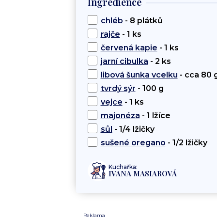
Ingredience
chléb
- 8 plátků
rajče
- 1 ks
červená kapie
- 1 ks
jarní cibulka
- 2 ks
libová šunka vcelku
- cca 80 
tvrdý sýr
- 100 g
vejce
- 1 ks
majonéza
- 1 lžíce
sůl
- 1/4 lžičky
sušené oregano
- 1/2 lžičky
Kuchařka:
IVANA MASIAROVÁ
Reklama