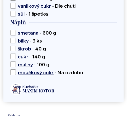
vanilkový cukr
- Dle chuti
sůl
- 1 špetka
Náplň
smetana
- 600 g
bílky
- 3 ks
škrob
- 40 g
cukr
- 140 g
maliny
- 100 g
moučkový cukr
- Na ozdobu
Kuchařka:
MAXIM KOTOR
Reklama