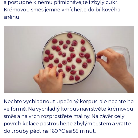
a postupně k němu přimíchávejte i zbylý cukr.
Krémovou směs jemně vmíchejte do bílkového
sněhu.
Nechte vychladnout upečený korpus, ale nechte ho
ve formě. Na vychladlý korpus navrstvěte krémovou
směs a na vrch rozprostřete maliny. Na závěr celý
povrch koláče postrouhejte zbylým těstem a vraťte
do trouby péct na 160 °C asi 55 minut.