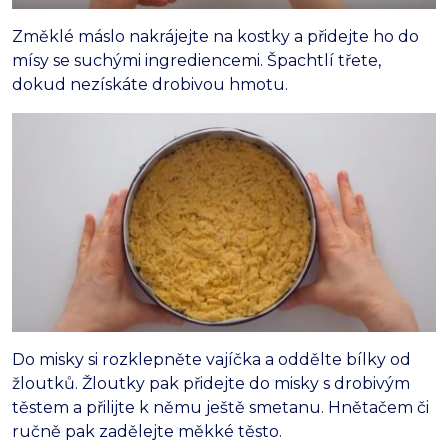
Změklé máslo nakrájejte na kostky a přidejte ho do
mísy se suchými ingrediencemi. Špachtlí třete,
dokud nezískáte drobivou hmotu.
Do misky si rozklepněte vajíčka a oddělte bílky od
žloutků. Žloutky pak přidejte do misky s drobivým
těstem a přilijte k němu ještě smetanu. Hnětačem či
ručně pak zadělejte měkké těsto.