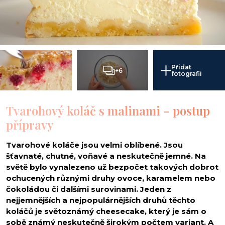
Přidat
+6
fotografii
Tvarohový koláč s malinami - postup
přípravy
Tvarohové koláče jsou velmi oblíbené. Jsou
šťavnaté, chutné, voňavé a neskutečně jemné. Na
světě bylo vynalezeno už bezpočet takových dobrot
ochucených různými druhy ovoce, karamelem nebo
čokoládou či dalšími surovinami. Jeden z
nejjemnějších a nejpopulárnějších druhů těchto
koláčů je světoznámý cheesecake, který je sám o
sobě známý neskutečně širokým počtem variant. A