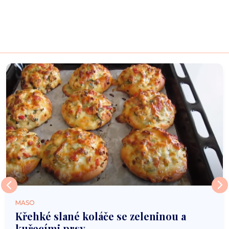
MASO
Křehké slané koláče se zeleninou a
kuřecími prsy