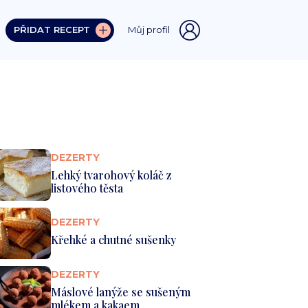
PŘIDAT RECEPT
Můj profil
DEZERTY
Lehký tvarohový koláč z
listového těsta
DEZERTY
Křehké a chutné sušenky
DEZERTY
Máslové lanýže se sušeným
mlékem a kakaem