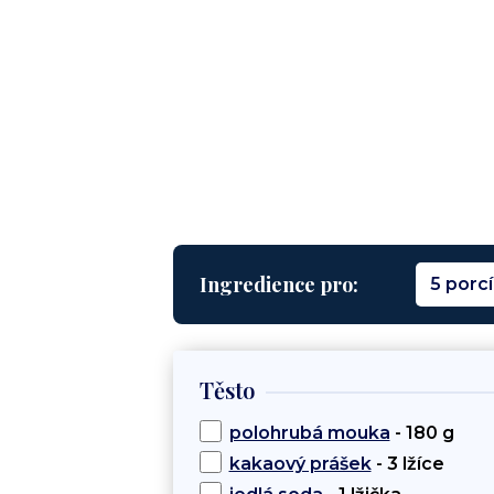
Ingredience pro:
5 porcí
Těsto
polohrubá mouka
- 180 g
kakaový prášek
- 3 lžíce