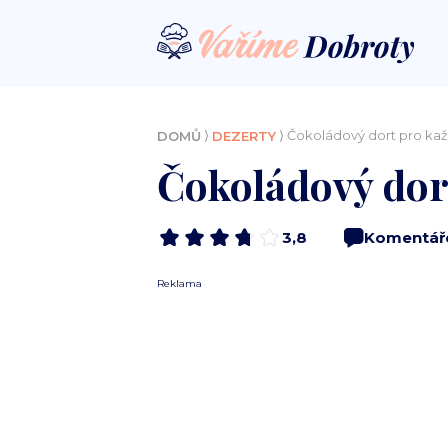
⟩
⟩ Čokoládový dort pro každ
DOMŮ
DEZERTY
Čokoládový dort
3,8
Komentář
Reklama