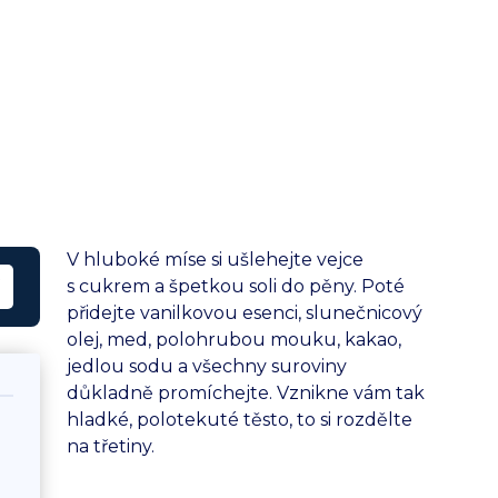
V hluboké míse si ušlehejte vejce
s cukrem a špetkou soli do pěny. Poté
přidejte vanilkovou esenci, slunečnicový
olej, med, polohrubou mouku, kakao,
jedlou sodu a všechny suroviny
důkladně promíchejte. Vznikne vám tak
hladké, polotekuté těsto, to si rozdělte
na třetiny.