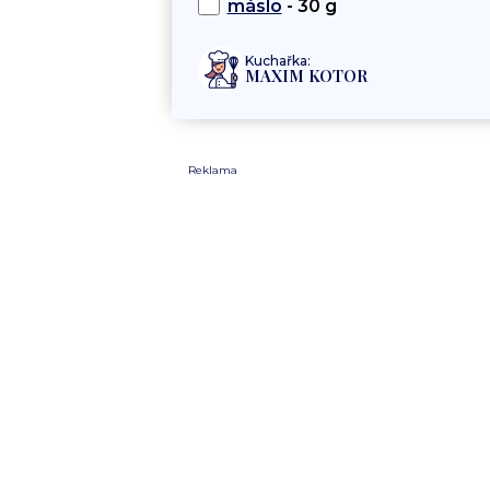
máslo
- 30 g
Kuchařka:
MAXIM KOTOR
Reklama