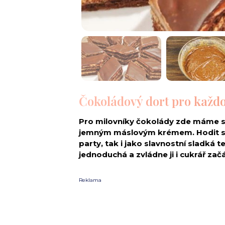
Čokoládový dort pro každou
Pro milovníky čokolády zde máme sk
jemným máslovým krémem. Hodit se
party, tak i jako slavnostní sladká 
jednoduchá a zvládne ji i cukrář zač
Reklama