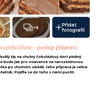
Přidat
+4
fotografii
 příležitost - postup přípravy
vělý tip na chutný čokoládový dort plněný
 bude jak pro oslavence na narozeninovou
tečka po chutném obědě. Jeho příprava je velice
átečník. Pojďte se do toho s námi pustit.