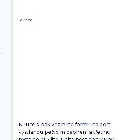
Reklama
K ruce si pak vezměte formu na dort
vystlanou pečícím papírem a třetinu
těsta do ní vlijte. Dejte péct do trouby