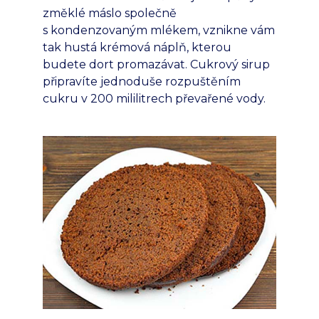
změklé máslo společně
s kondenzovaným mlékem, vznikne vám
tak hustá krémová náplň, kterou
budete dort promazávat. Cukrový sirup
připravíte jednoduše rozpuštěním
cukru v 200 mililitrech převařené vody.