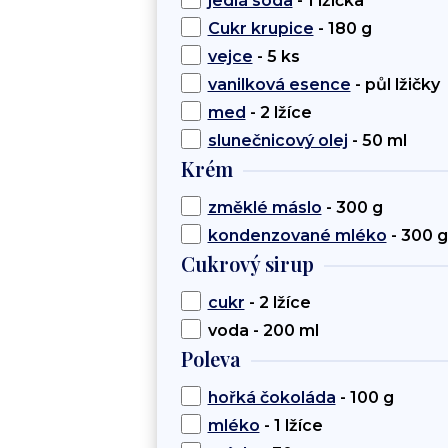
jedlá soda
- 1 lžička
Cukr krupice
- 180 g
vejce
- 5 ks
vanilková esence
- půl lžičky
med
- 2 lžíce
slunečnicový olej
- 50 ml
Krém
změklé máslo
- 300 g
kondenzované mléko
- 300 g
Cukrový sirup
cukr
- 2 lžíce
voda - 200 ml
Poleva
hořká čokoláda
- 100 g
mléko
- 1 lžíce