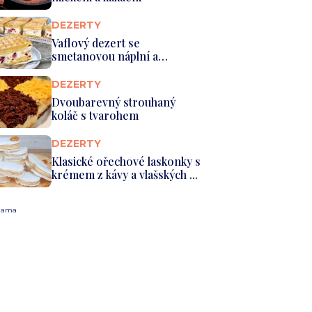
DEZERTY
Vaflový dezert se
smetanovou náplní a
jahodami
DEZERTY
Dvoubarevný strouhaný
koláč s tvarohem
DEZERTY
Klasické ořechové laskonky s
krémem z kávy a vlašských ...
lama