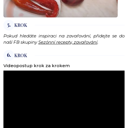
5.
KROK
Pokud hledáte inspiraci na zavařování, přidejte se do
naší FB skupiny
Sezónní recepty, zavařování
.
6.
KROK
Videopostup krok za krokem