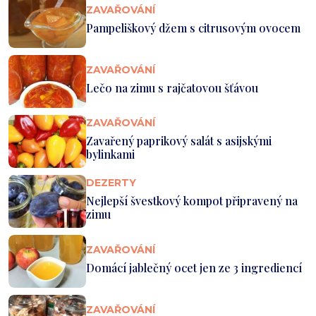
ZAVAŘOVÁNÍ
Pampeliškový džem s citrusovým ovocem
ZAVAŘOVÁNÍ
Lečo na zimu s rajčatovou šťávou
ZAVAŘOVÁNÍ
Zavařený paprikový salát s asijskými
bylinkami
DEZERTY
Nejlepší švestkový kompot připravený na
zimu
ZAVAŘOVÁNÍ
Domácí jablečný ocet jen ze 3 ingrediencí
ZAVAŘOVÁNÍ