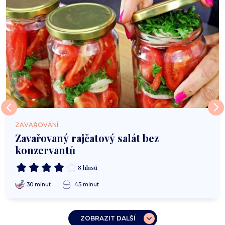
ZAVAŘOVÁNÍ
Zavařovaný rajčatový salát bez
konzervantů
8 hlasů
30 minut
45 minut
ZOBRAZIT DALŠÍ