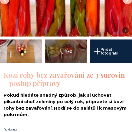
i
Přidat
+2
fotografii
Kozí rohy bez zavařování ze 3 surovin
- postup přípravy
Pokud hledáte snadný způsob, jak si uchovat
pikantní chuť zeleniny po celý rok, připravte si kozí
rohy bez zavařování. Hodí se do salátů i k masovým
pokrmům.
Reklama