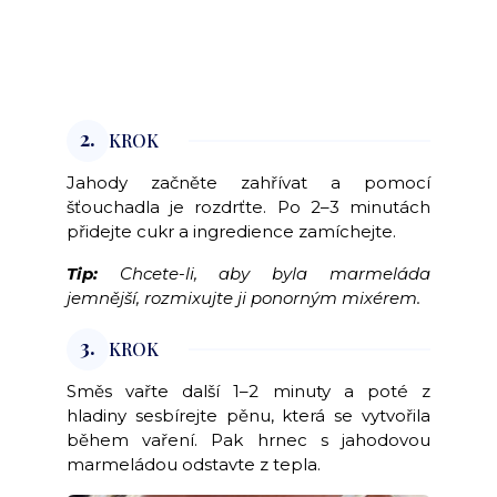
2.
KROK
Jahody začněte zahřívat a pomocí
šťouchadla je rozdrťte. Po 2–3 minutách
přidejte cukr a ingredience zamíchejte.
Tip:
Chcete-li, aby byla marmeláda
jemnější, rozmixujte ji ponorným mixérem.
3.
KROK
Směs vařte další 1–2 minuty a poté z
hladiny sesbírejte pěnu, která se vytvořila
během vaření. Pak hrnec s jahodovou
marmeládou odstavte z tepla.