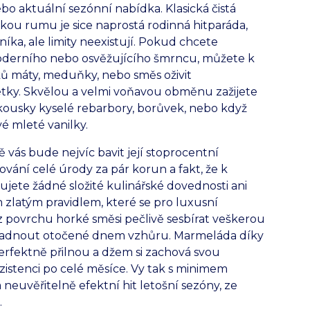
bo aktuální sezónní nabídka. Klasická čistá
ou rumu je sice naprostá rodinná hitparáda,
ka, ale limity neexistují. Pokud chcete
oderního nebo osvěžujícího šmrncu, můžete k
tků máty, meduňky, nebo směs oživit
tky. Skvělou a velmi voňavou obměnu zažijete
kousky kyselé rebarbory, borůvek, nebo když
é mleté vanilky.
ás bude nejvíc bavit její stoprocentní
ování celé úrody za pár korun a fakt, že k
ete žádné složité kulinářské dovednosti ani
zlatým pravidlem, které se pro luxusní
 z povrchu horké směsi pečlivě sesbírat veškerou
hladnout otočené dnem vzhůru. Marmeláda díky
erfektně přilnou a džem si zachová svou
istenci po celé měsíce. Vy tak s minimem
neuvěřitelně efektní hit letošní sezóny, ze
.