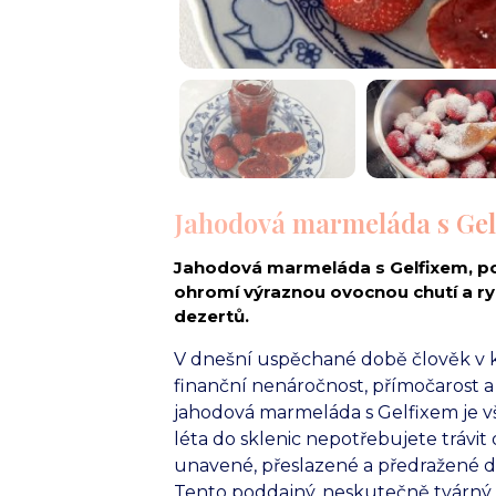
Jahodová marmeláda s Gel
Jahodová marmeláda s Gelfixem, po
ohromí výraznou ovocnou chutí a ryc
dezertů.
V dnešní uspěchané době člověk v ku
finanční nenáročnost, přímočarost
jahodová marmeláda s Gelfixem je v
léta do sklenic nepotřebujete trávi
unavené, přeslazené a předražené 
Tento poddajný, neskutečně tvárný a