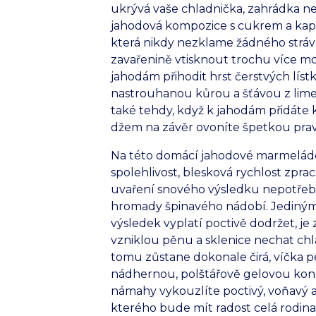
ukrývá vaše chladnička, zahrádka ne
jahodová kompozice s cukrem a kapk
která nikdy nezklame žádného strávní
zavařenině vtisknout trochu více m
jahodám přihodit hrst čerstvých lís
nastrouhanou kůrou a šťávou z lime
také tehdy, když k jahodám přidáte 
džem na závěr ovoníte špetkou prav
Na této domácí jahodové marmeládě v
spolehlivost, blesková rychlost zprac
uvaření snového výsledku nepotřebuj
hromady špinavého nádobí. Jediným 
výsledek vyplatí poctivě dodržet, je
vzniklou pěnu a sklenice nechat c
tomu zůstane dokonale čirá, víčka p
nádhernou, polštářově gelovou konz
námahy vykouzlíte poctivý, voňavý a 
kterého bude mít radost celá rodina