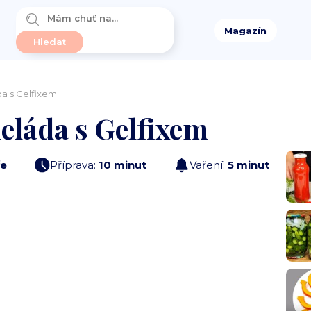
Magazín
a s Gelfixem
láda s Gelfixem
e
Příprava:
10 minut
Vaření:
5 minut