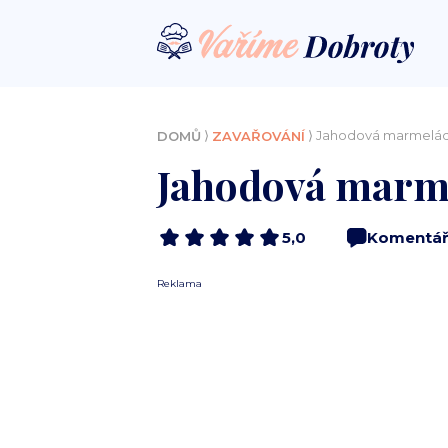
⟩
⟩ Jahodová marmelád
DOMŮ
ZAVAŘOVÁNÍ
Jahodová marme
5,0
Komentář
Reklama