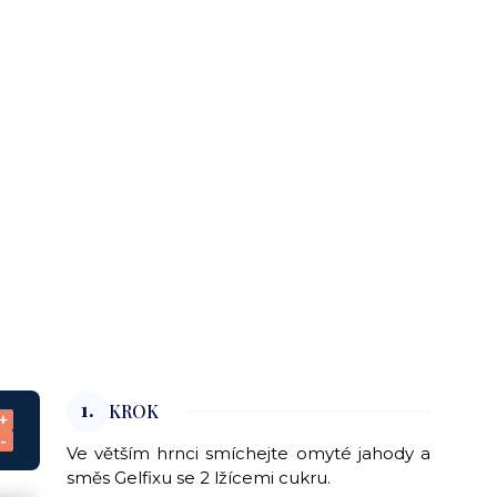
1.
KROK
+
-
Ve větším hrnci smíchejte omyté jahody a
směs Gelfixu se 2 lžícemi cukru.