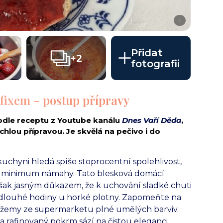
i
Přidat
+2
fotografii
fixem - postup přípravy
dle receptu z Youtube kanálu
Dnes Vaří Děda
,
hlou přípravou. Je skvělá na pečivo i do
chyni hledá spíše stoprocentní spolehlivost,
 a minimum námahy. Tato blesková domácí
šak jasným důkazem, že k uchování sladké chuti
t dlouhé hodiny u horké plotny. Zapomeňte na
džemy ze supermarketu plné umělých barviv.
 rafinovaný pokrm sází na čistou eleganci