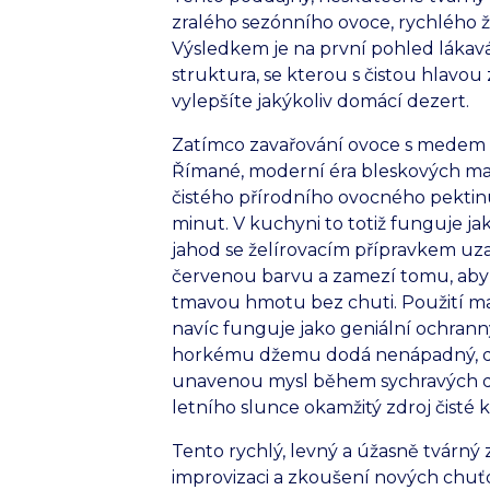
zralého sezónního ovoce, rychlého 
Výsledkem je na první pohled lákav
struktura, se kterou s čistou hlavo
vylepšíte jakýkoliv domácí dezert.
Zatímco zavařování ovoce s medem č
Římané, moderní éra bleskových marm
čistého přírodního ovocného pektinu
minut. V kuchyni to totiž funguje ja
jahod se želírovacím přípravkem uza
červenou barvu a zamezí tomu, aby
tmavou hmotu bez chuti. Použití ma
navíc funguje jako geniální ochranný
horkému džemu dodá nenápadný, dos
unavenou mysl během sychravých dn
letního slunce okamžitý zdroj čisté k
Tento rychlý, levný a úžasně tvárný
improvizaci a zkoušení nových chuťo