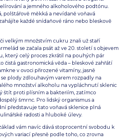
želírování a jemného alkoholového podtónu.
á, polštářově měkká a nevídaně voňavá
u zahájíte každé snídaňové ráno nebo bleskově
i velkým množstvím cukru znali už staří
elád se začala psát až ve 20. století s objevem
, který celý proces zkrátil na pouhých pár
ko čistá gastronomická věda – bleskové zahřátí
mkne v ovoci přirozené vitamíny, jasně
 se plody zdlouhavým varem rozpadly na
lého množství alkoholu na vypláchnutí sklenic
 štít proti plísním a bakteriím, zatímco
pělý šmrnc. Pro lidský organismus a
í představuje tato voňavá sklenice plná
ulinářské radosti a hluboké úlevy.
 základ vám navíc dává stoprocentní svobodu k
vých variací přesně podle toho, co zrovna