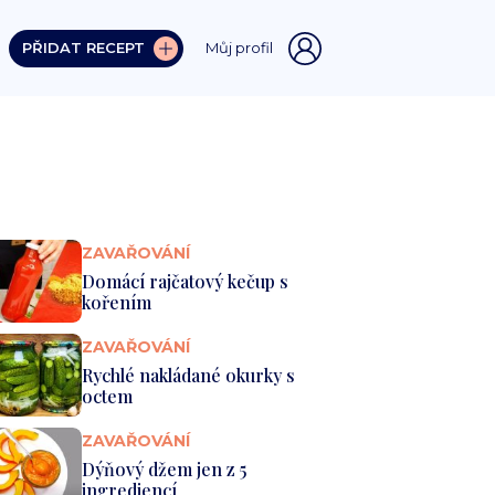
PŘIDAT RECEPT
Můj profil
ZAVAŘOVÁNÍ
Domácí rajčatový kečup s
kořením
ZAVAŘOVÁNÍ
Rychlé nakládané okurky s
octem
ZAVAŘOVÁNÍ
Dýňový džem jen z 5
ingrediencí