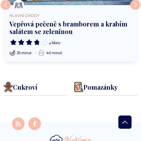
HLAVNÍ CHODY
Vepřová pečeně s bramborem a krabím
salátem se zeleninou
4 hlasy
35 minut
40 minut
Cukroví
Pomazánky