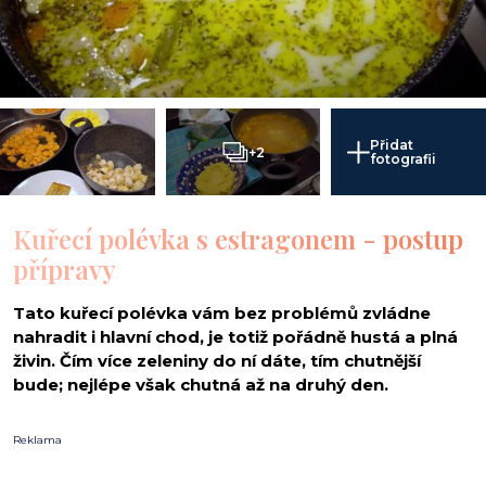
Přidat
+2
fotografii
Kuřecí polévka s estragonem - postup
přípravy
Tato kuřecí polévka vám bez problémů zvládne
nahradit i hlavní chod, je totiž pořádně hustá a plná
živin. Čím více zeleniny do ní dáte, tím chutnější
bude; nejlépe však chutná až na druhý den.
Reklama