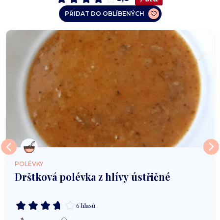
PŘIDAT DO OBLÍBENÝCH
POLÉVKY
Drštková polévka z hlívy ústřičné
6 hlasů