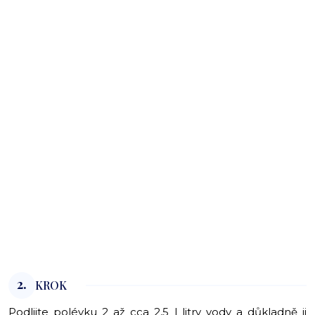
2.
KROK
Podlijte polévku 2 až cca 2,5 l litry vody a důkladně ji