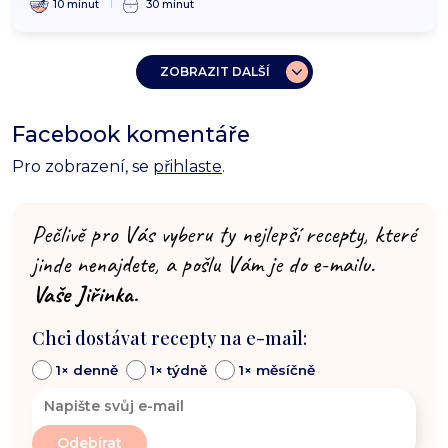
10 minut
30 minut
ZOBRAZIT DALŠÍ
Facebook komentáře
Pro zobrazení, se
přihlaste
.
Pečlivě pro Vás vyberu ty nejlepší recepty, které
jinde nenajdete, a pošlu Vám je do e-mailu.
Vaše Jiřinka.
Chci dostávat recepty na e-mail:
1× denně
1× týdně
1× měsíčně