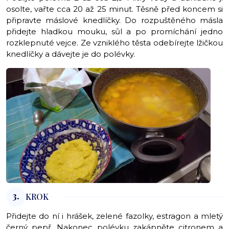
osolte, vařte cca 20 až 25 minut. Těsně před koncem si
připravte máslové knedlíčky. Do rozpuštěného másla
přidejte hladkou mouku, sůl a po promíchání jedno
rozklepnuté vejce. Ze vzniklého těsta odebírejte lžičkou
knedlíčky a dávejte je do polévky.
3.
KROK
Přidejte do ní i hrášek, zelené fazolky, estragon a mletý
černý pepř. Nakonec polévku zakápněte citronem a