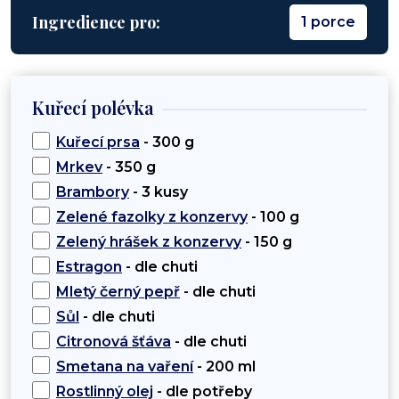
Ingredience pro:
1 porce
Kuřecí polévka
Kuřecí prsa
- 300 g
Mrkev
- 350 g
Brambory
- 3 kusy
Zelené fazolky z konzervy
- 100 g
Zelený hrášek z konzervy
- 150 g
Estragon
- dle chuti
Mletý černý pepř
- dle chuti
Sůl
- dle chuti
Citronová šťáva
- dle chuti
Smetana na vaření
- 200 ml
Rostlinný olej
- dle potřeby