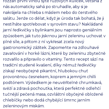
rozzáří první vlnou sytě růžových kuliček, většina z
nás automaticky sahá po struhadle, aby si je
nakrájela na chleba s máslem nebo do čerstvého
salátu. Jenže co dělat, když je úroda tak bohatá, že ji
nestíháte spotřebovat v syrovém stavu? Nakládané
jarní ředkvičky s bylinkami jsou naprosto geniálním
způsobem, jak tuto jiskrnou jarní zeleninu uchovat v
plné síle, a přitom z ní vykřesat zcela nový
gastronomický zážitek. Zapomeňte na zdlouhavé
zavařování v horké lázni, které by zeleninu zbytečně
rozvařilo a připravilo o vitaminy. Tento recept sází na
tradiční studené kvašení, díky němuž ředkvičky
získají neobyčejně pikantní, hlubokou chuť
provoněnou česnekem, koprem a jemným chilli
podtónem. Výsledkem je neuvěřitelně chrumkavá,
svěží a zdravá pochoutka, která perfektně odlehčí
tučnější pečená masa, ozvláštní obyčejné obložené
chlebíčky nebo dodá chybějící šmrnc jarním
zeleninovým miskám.