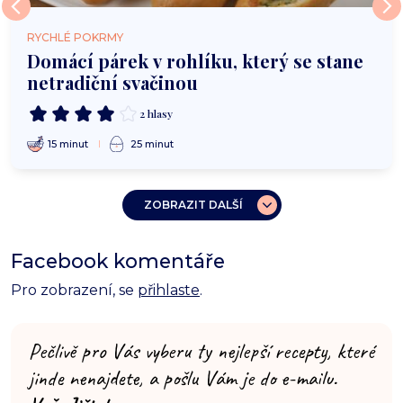
RYCHLÉ POKRMY
Domácí párek v rohlíku, který se stane
netradiční svačinou
2 hlasy
15 minut
25 minut
ZOBRAZIT DALŠÍ
Facebook komentáře
Pro zobrazení, se
přihlaste
.
Pečlivě pro Vás vyberu ty nejlepší recepty, které
jinde nenajdete, a pošlu Vám je do e-mailu.