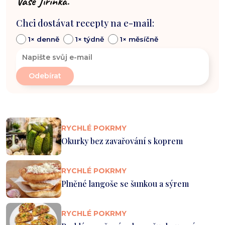
Vaše Jiřinka.
Chci dostávat recepty na e-mail:
1× denně
1× týdně
1× měsíčně
RYCHLÉ POKRMY
Okurky bez zavařování s koprem
RYCHLÉ POKRMY
Plněné langoše se šunkou a sýrem
RYCHLÉ POKRMY