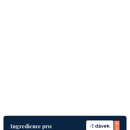
+
Ingredience pro:
-1 dávek
-