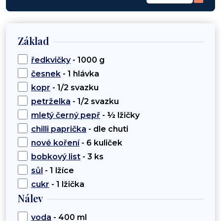
Základ
ředkvičky
- 1000 g
česnek
- 1 hlávka
kopr
- 1/2 svazku
petrželka
- 1/2 svazku
mletý černý pepř
- ½ lžičky
chilli paprička
- dle chuti
nové koření
- 6 kuliček
bobkový list
- 3 ks
sůl
- 1 lžíce
cukr
- 1 lžička
Nálev
voda
- 400 ml