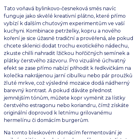
Tato voňavá bylinkovo-česneková směs navíc
funguje jako skvělé kreativní plátno, které přímo
vybízí k dalším chuťovým experimentům ve vaší
kuchyni. Kombinace petrželky, kopru a nového
koření je sice úžasně tradiční a prověřená, ale pokud
chcete sklenici dodat trochu exotického nádechu,
zkuste chilli nahradit lžičkou hořčičných semínek a
plátky čerstvého zázvoru. Pro vizuálně úchvatný
efekt se zase přímo nabízí přihodit k ředkvičkám na
kolečka nakrájenou jarní cibulku nebo pár proužků
žluté mrkve, což výsledné mozaice dodá nádherný
barevný kontrast. A pokud dáváte přednost
jemnějším tónům, můžete kopr vyměnit za lístky
čerstvého estragonu nebo koriandru, čímž získáte
originální doprovod k letnímu grilovanému
hermelínu či domácím burgerům.
Na tomto bleskovém domácím fermentování je