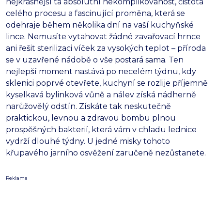
nejkrásnější ta absolutní nekomplikovanost, čistota
celého procesu a fascinující proměna, která se
odehraje během několika dní na vaší kuchyňské
lince. Nemusíte vytahovat žádné zavařovací hrnce
ani řešit sterilizaci víček za vysokých teplot – příroda
se v uzavřené nádobě o vše postará sama. Ten
nejlepší moment nastává po necelém týdnu, kdy
sklenici poprvé otevřete, kuchyní se rozlije příjemně
kyselkavá bylinková vůně a nálev získá nádherně
narůžovělý odstín. Získáte tak neskutečně
praktickou, levnou a zdravou bombu plnou
prospěšných bakterií, která vám v chladu lednice
vydrží dlouhé týdny. U jedné misky tohoto
křupavého jarního osvěžení zaručeně nezůstanete.
Reklama