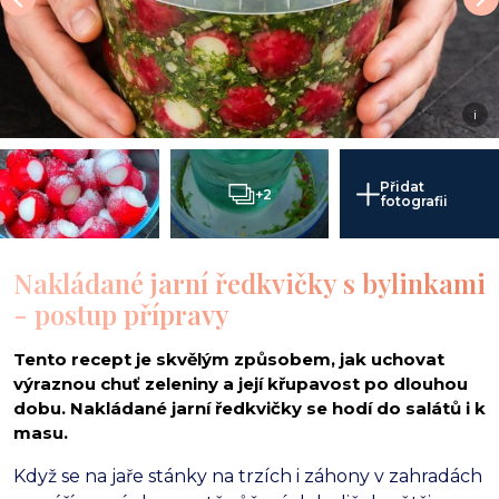
i
Přidat
+2
fotografii
Nakládané jarní ředkvičky s bylinkami
- postup přípravy
Tento recept je skvělým způsobem, jak uchovat
výraznou chuť zeleniny a její křupavost po dlouhou
dobu. Nakládané jarní ředkvičky se hodí do salátů i k
masu.
Když se na jaře stánky na trzích i záhony v zahradách