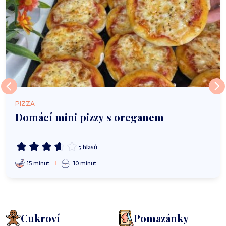
PIZZA
Domácí mini pizzy s oreganem
5 hlasů
15 minut
10 minut
Cukroví
Pomazánky