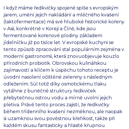
I když máme ředkvičky spojené spíše s evropským
jarem, umění jejich nakládání a mléčného kvašení
(laktofermentace) má své hluboké historické kořeny
v Asii, konkrétně v Koreji a Číně, kde jsou
fermentované kořenové plodiny základem
jídelníčku již po tisíce let. V evropské kuchyni se
tento způsob zpracování stal populárním zejména v
moderní gastronomii, která znovuobjevuje kouzlo
přírodních probiotik. Obrovskou kulinářskou
zajímavostí a klíčem k úspěchu tohoto receptu je
úvodní nasolení očištěné zeleniny s následným
odležením. Sůl totiž díky osmotickému tlaku
vytáhne z buněčné struktury ředkviček
přebytečnou ostrou vodu a mírně uvolní jejich
pletiva. Právě tento proces zajistí, že ředkvičky
během třídenního kvašení nezměknou, ale naopak
si uzamknou svou pověstnou křehkost, takže při
každém skusu fantasticky a hlasitě křupnou.