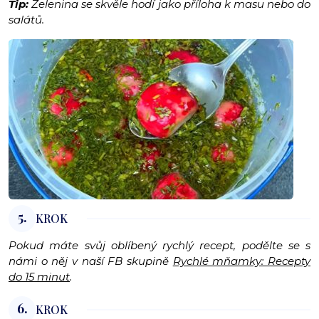
Tip:
Zelenina se skvěle hodí jako příloha k masu nebo do
salátů.
5.
KROK
Pokud máte svůj oblíbený rychlý recept, podělte se s
námi o něj v naší FB skupině
Rychlé mňamky: Recepty
do 15 minut
.
6.
KROK