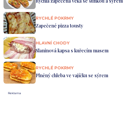
Rychlá zapečená veka se šunkou a sýrem
RYCHLÉ POKRMY
Zapečené pizza tousty
HLAVNÍ CHODY
Slaninová kapsa s kuřecím masem
RYCHLÉ POKRMY
Plněný chleba ve vajíčku se sýrem
Reklama