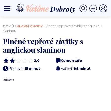
⟩
⟩ Plněné vepřové závitky s anglickou
DOMŮ
HLAVNÍ CHODY
slaninou
Plněné vepřové závitky s
anglickou slaninou
2,0
Komentáře
Příprava:
15 minut
Vaření:
98 minut
Reklama