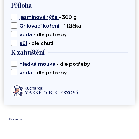
Příloha
jasmínová rýže
- 300 g
Grilovací koření
- 1 lžička
voda
- dle potřeby
sůl
- dle chuti
K zahuštění
hladká mouka
- dle potřeby
voda
- dle potřeby
Kuchařka:
MARKÉTA BIELESZOVÁ
Reklama