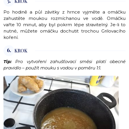
5.
KROK
Po hodině a půl závitky z hrnce vyjměte a omáčku
zahustěte moukou rozmíchanou ve vodě. Omáčku
vařte 10 minut, aby byl pokrm lépe stravitelný. Je-li to
nutné, můžete omáčku dochutit trochou Grilovacího
koření.
6.
KROK
Tip:
Pro vytvoření zahušťovací směsi platí obecné
pravidlo – použít mouku s vodou v poměru 1:1.