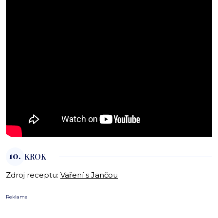
10.
KROK
Zdroj receptu:
Vaření s Jančou
Reklama