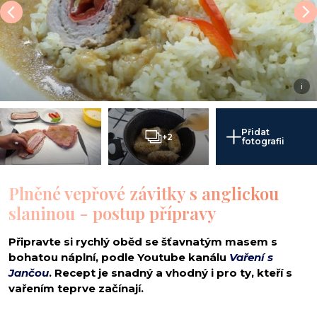
i
Přidat
+2
fotografii
Plněné vepřové závitky s anglickou
slaninou - postup přípravy
Připravte si rychlý oběd se šťavnatým masem s
bohatou náplní, podle Youtube kanálu
Vaření s
Jančou
. Recept je snadný a vhodný i pro ty, kteří s
vařením teprve začínají.