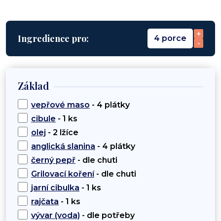
+
Ingredience pro:
4 porce
-
Základ
vepřové maso
- 4 plátky
cibule
- 1 ks
olej
- 2 lžíce
anglická slanina
- 4 plátky
černý pepř
- dle chuti
Grilovací koření
- dle chuti
jarní cibulka
- 1 ks
rajčata
- 1 ks
vývar (voda)
- dle potřeby