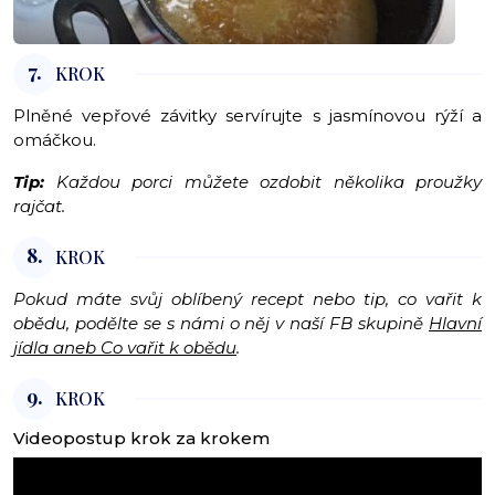
7.
KROK
Plněné vepřové závitky servírujte s jasmínovou rýží a
omáčkou.
Tip:
Každou porci můžete ozdobit několika proužky
rajčat.
8.
KROK
Pokud máte svůj oblíbený recept nebo tip, co vařit k
obědu, podělte se s námi o něj v naší FB skupině
Hlavní
jídla aneb Co vařit k obědu
.
9.
KROK
Videopostup krok za krokem