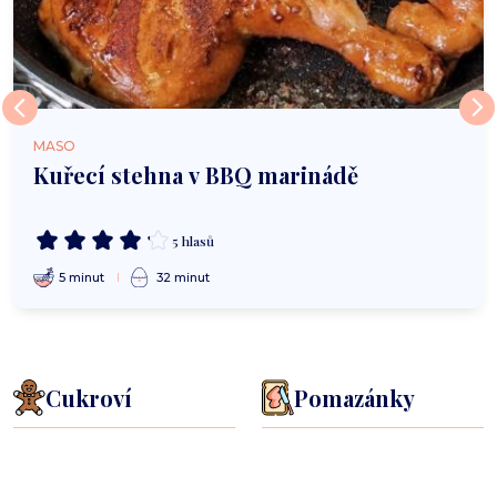
MASO
Kuřecí stehna v BBQ marinádě
5 hlasů
5 minut
32 minut
Cukroví
Pomazánky