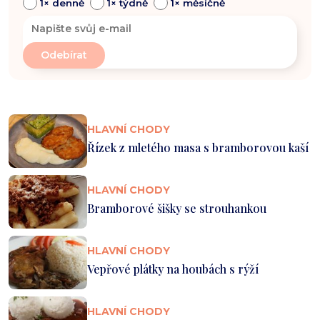
1× denně
1× týdně
1× měsíčně
HLAVNÍ CHODY
Řízek z mletého masa s bramborovou kaší
HLAVNÍ CHODY
Bramborové šišky se strouhankou
HLAVNÍ CHODY
Vepřové plátky na houbách s rýží
HLAVNÍ CHODY