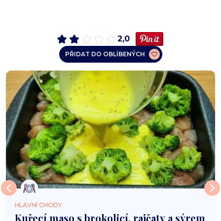
2,0
PŘIDAT DO OBLÍBENÝCH
HLAVNÍ CHODY
Kuřecí maso s brokolicí, rajčaty a sýrem