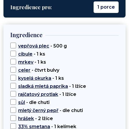
Ingredience pro:
1 porce
Ingredience
vepřová plec
- 500 g
cibule
- 1 ks
mrkev
- 1 ks
celer
- čtvrt bulvy
kyselá okurka
- 1 ks
sladká mletá paprika
- 1 lžíce
rajčatový protlak
- 1 lžíce
sůl
- dle chuti
mletý černý pepř
- dle chuti
hrášek
- 2 lžíce
33% smetana
- 1 kelímek