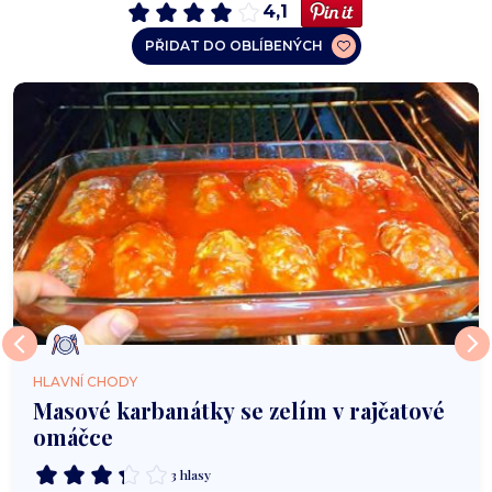
4,1
PŘIDAT DO OBLÍBENÝCH
HLAVNÍ CHODY
Masové karbanátky se zelím v rajčatové
omáčce
3 hlasy