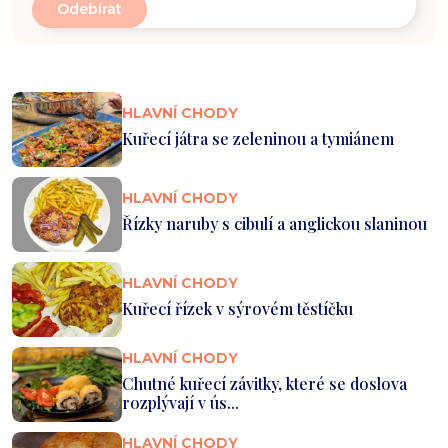
HLAVNÍ CHODY
Kuřecí játra se zeleninou a tymiánem
HLAVNÍ CHODY
Řízky naruby s cibulí a anglickou slaninou
HLAVNÍ CHODY
Kuřecí řízek v sýrovém těstíčku
HLAVNÍ CHODY
Chutné kuřecí závitky, které se doslova
rozplývají v ús...
HLAVNÍ CHODY