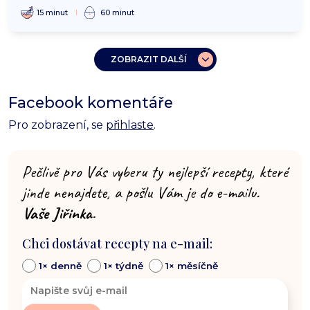
15 minut
60 minut
ZOBRAZIT DALŠÍ
Facebook komentáře
Pro zobrazení, se
přihlaste
.
Pečlivě pro Vás vyberu ty nejlepší recepty, které
jinde nenajdete, a pošlu Vám je do e-mailu.
Vaše Jiřinka.
Chci dostávat recepty na e-mail:
1× denně
1× týdně
1× měsíčně