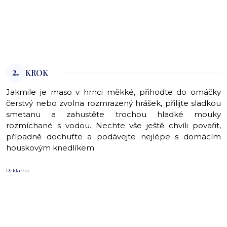
2.
KROK
Jakmile je maso v hrnci měkké, přihoďte do omáčky
čerstvý nebo zvolna rozmrazený hrášek, přilijte sladkou
smetanu a zahustěte trochou hladké mouky
rozmíchané s vodou. Nechte vše ještě chvíli povařit,
případně dochuťte a podávejte nejlépe s domácím
houskovým knedlíkem.
Reklama