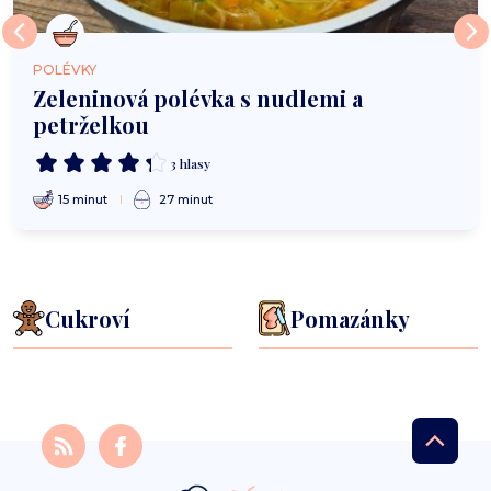
POLÉVKY
Zeleninová polévka s nudlemi a
petrželkou
3 hlasy
15 minut
27 minut
Cukroví
Pomazánky