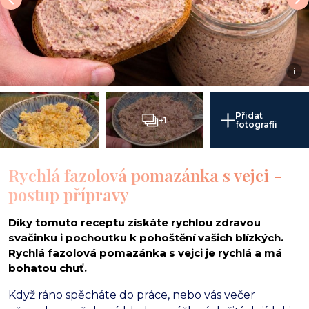
i
Přidat
+1
fotografii
Rychlá fazolová pomazánka s vejci -
postup přípravy
Díky tomuto receptu získáte rychlou zdravou
svačinku i pochoutku k pohoštění vašich blízkých.
Rychlá fazolová pomazánka s vejci je rychlá a má
bohatou chuť.
Když ráno spěcháte do práce, nebo vás večer