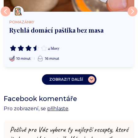
POMAZÁNKY
Rychlá domácí paštika bez masa
4 hlasy
10 minut
16 minut
ZOBRAZIT DALŠÍ
Facebook komentáře
Pro zobrazení, se
přihlaste
.
Pečlivě pro Vás vyberu ty nejlepší recepty, které