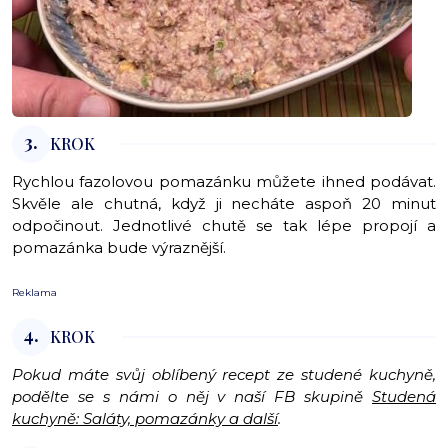
3.
KROK
Rychlou fazolovou pomazánku můžete ihned podávat.
Skvěle ale chutná, když ji necháte aspoň 20 minut
odpočinout. Jednotlivé chutě se tak lépe propojí a
pomazánka bude výraznější.
Reklama
4.
KROK
Pokud máte svůj oblíbený recept ze studené kuchyně,
podělte se s námi o něj v naší FB skupině
Studená
kuchyně: Saláty, pomazánky a další
.