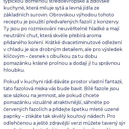
typickou doménou středoevropské a židovské
kuchyně, která miluje sytá a levná jídla ze
základních surovin. Obrovskou výhodou tohoto
receptu je použití předvařených fazolí z konzervy.
Ty jsou po rozmixování neuvěřitelně hladké a mají
neutrální chuť, která skvěle přebírá aroma
přidaného koření. Krátké dvacetiminutové odležení
v chladu je sice drobným detailem, ale pro výsledek
klíčovým – česnek s cibulkou za tu dobu
pomazánku krásně prolnou a dodají jí tu správnou
hloubku.
Pokud v kuchyni rádi dáváte prostor vlastní fantazii,
tato fazolová miska vás bude bavit. Bílé fazole jsou
sice sázkou na jemnost, ale pokud chcete
pomazánku vizuálně atraktivnější, sáhněte po
červených fazolích a přidejte špetku mleté uzené
papriky – získáte tak skvělý kouřový nádech. Pro
odlehčenou a ještě zdravější verzi můžete tavený sýr