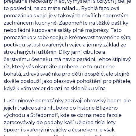
přepadne nečekaný hlad, vymýšlení složitých jídel je
to poslední, na co máte náladu. Rychlá fazolová
pomazánka s vejci je v takových chvílích naprostým
zachráncem kuchyně. Zapomeňte na těžké paštiky
nebo fádní kupované saláty plné majonézy. Tato
pomazánka v sobě spojuje krémovost taveného sýra,
poctivou sytost uvařených vajec a jemný základ ze
strouhaných luštěnin. Díky jarní cibulce a
čerstvému česneku má navíc parádní, lehce štiplavý
říz, který vás okamžitě probere. Je to nutričně
bohatá, zdravá svačinka pro děti i dospělé, ale stejně
skvěle poslouží jako bleskové pohoštění pro přátele,
když k vám večer dorazí na skleničku vína.
Luštěninové pomazánky zažívají obrovský boom, ale
jejich tradice sahá hluboko do historie Blízkého
východu a Středomoří, kde se cizrna nebo fazole
zpracovávaly do podoby kaší už před tisíci lety.
Spojení s vařenými vajíčky a česnekem je však