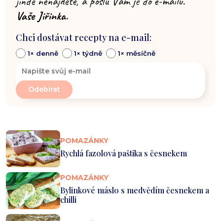
jinde nenajdete, a pošlu Vám je do e-mailu.
Vaše Jiřinka.
Chci dostávat recepty na e-mail:
1× denně
1× týdně
1× měsíčně
POMAZÁNKY
Rychlá fazolová paštika s česnekem
POMAZÁNKY
Bylinkové máslo s medvědím česnekem a
chilli