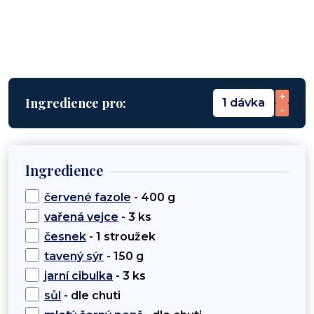
+
Ingredience pro:
1 dávka
-
Ingredience
červené fazole
- 400 g
vařená vejce
- 3 ks
česnek
- 1 stroužek
tavený sýr
- 150 g
jarní cibulka
- 3 ks
sůl
- dle chuti