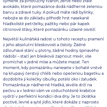
vyměnit za plnotučný tvaroh, žervé nebo zralé
avokádo, které pomazánce dodá nádherně zelenou
barvu a zdravé tuky. A pokud máte rádi bylinky,
nebojte se do základu přihodit hrst nasekané
hladkolisté petrželky, pažitky nebo pár kapek
citronové šťávy, které pomazánku úžasně osvěží.
Největší kulinářská radost u tohoto receptu pramení
z jeho absolutní bleskovosti a čistoty. Žádné
zdlouhavé stání u plotny, žádné hodiny špinavého
nádobí – stačí jen bleskově zapnout mixér, vše
promíchat v jedné míse a můžete mazat. Ten
moment, kdy pomazánku nanesete v bohaté vrstvě
na křupavý čerstvý chléb nebo opečenou bagetku a
dozdobíte ji kolečky cibulky, potěší oko i žaludek.
Pomazánka je nádherně hladká, skvěle drží na
pečivu a v lednici vám ve vzduchotěsné krabičce
vydrží v perfektní kondici i dva dny. Je to zkrátka
poctivé, levné a syté jídlo, které dokáže z naprosto