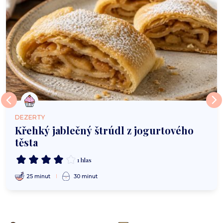
DEZERTY
Křehký jablečný štrúdl z jogurtového
těsta
1 hlas
25 minut
30 minut