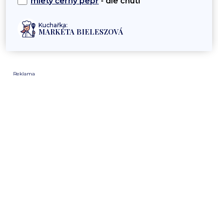
mletý černý pepř
- dle chuti
Kuchařka:
MARKÉTA BIELESZOVÁ
Reklama