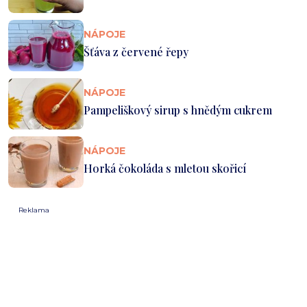
NÁPOJE
Šťáva z červené řepy
NÁPOJE
Pampeliškový sirup s hnědým cukrem
NÁPOJE
Horká čokoláda s mletou skořicí
Reklama