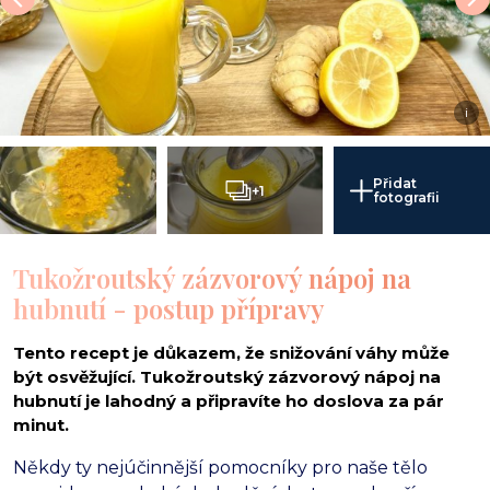
i
Přidat
+1
fotografii
Tukožroutský zázvorový nápoj na
hubnutí - postup přípravy
Tento recept je důkazem, že snižování váhy může
být osvěžující. Tukožroutský zázvorový nápoj na
hubnutí je lahodný a připravíte ho doslova za pár
minut.
Někdy ty nejúčinnější pomocníky pro naše tělo