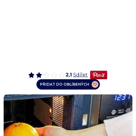
2,1
Sdílet
PŘIDAT DO OBLÍBENÝCH