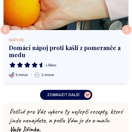
NÁPOJE
Domácí nápoj proti kašli z pomeranče a
medu
2 hlasy
5 minut
2 minut
ZOBRAZIT DALŠÍ
Pečlivě pro Vás vyberu ty nejlepší recepty, které
jinde nenajdete, a pošlu Vám je do e-mailu.
Vaše Jiřinka.