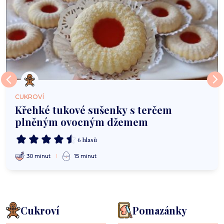
CUKROVÍ
Křehké tukové sušenky s terčem
plněným ovocným džemem
6 hlasů
30 minut
15 minut
Cukroví
Pomazánky