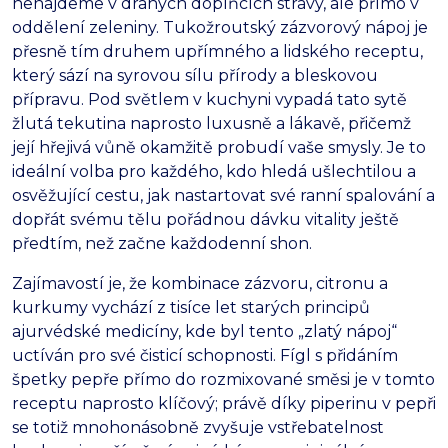
nenajdeme v drahých doplňcích stravy, ale přímo v
oddělení zeleniny. Tukožroutský zázvorový nápoj je
přesně tím druhem upřímného a lidského receptu,
který sází na syrovou sílu přírody a bleskovou
přípravu. Pod světlem v kuchyni vypadá tato sytě
žlutá tekutina naprosto luxusně a lákavě, přičemž
její hřejivá vůně okamžitě probudí vaše smysly. Je to
ideální volba pro každého, kdo hledá ušlechtilou a
osvěžující cestu, jak nastartovat své ranní spalování a
dopřát svému tělu pořádnou dávku vitality ještě
předtím, než začne každodenní shon.
Zajímavostí je, že kombinace zázvoru, citronu a
kurkumy vychází z tisíce let starých principů
ajurvédské medicíny, kde byl tento „zlatý nápoj“
uctíván pro své čisticí schopnosti. Fígl s přidáním
špetky pepře přímo do rozmixované směsi je v tomto
receptu naprosto klíčový; právě díky piperinu v pepři
se totiž mnohonásobně zvyšuje vstřebatelnost