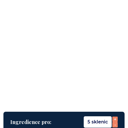
+
Ingredience pro:
5 sklenic
-