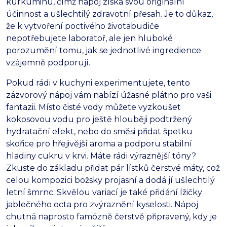
kurkuminu, čímž nápoj získá svou originální
účinnost a ušlechtilý zdravotní přesah. Je to důkaz,
že k vytvoření poctivého životabudiče
nepotřebujete laboratoř, ale jen hluboké
porozumění tomu, jak se jednotlivé ingredience
vzájemně podporují.
Pokud rádi v kuchyni experimentujete, tento
zázvorový nápoj vám nabízí úžasné plátno pro vaši
fantazii. Místo čisté vody můžete vyzkoušet
kokosovou vodu pro ještě hlouběji podtržený
hydratační efekt, nebo do směsi přidat špetku
skořice pro hřejivější aroma a podporu stabilní
hladiny cukru v krvi. Máte rádi výraznější tóny?
Zkuste do základu přidat pár lístků čerstvé máty, což
celou kompozici božsky projasní a dodá jí ušlechtilý
letní šmrnc. Skvělou variací je také přidání lžičky
jablečného octa pro zvýraznění kyselosti. Nápoj
chutná naprosto famózně čerstvě připravený, kdy je