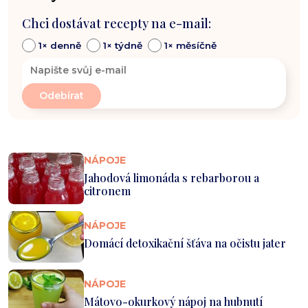
Chci dostávat recepty na e-mail:
1× denně
1× týdně
1× měsíčně
NÁPOJE
Jahodová limonáda s rebarborou a
citronem
NÁPOJE
Domácí detoxikační šťáva na očistu jater
NÁPOJE
Mátovo-okurkový nápoj na hubnutí