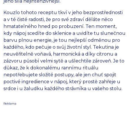
jeho síla nejintenzivnější.
Kouzlo tohoto receptu tkví v jeho bezprostřednosti
a v té čisté radosti, že pro své zdraví děláte něco
hmatatelného hned po probuzení. Ten moment,
kdy nápoj scedíte do sklenice a uvidíte tu slunečnou
barvu plnou energie, je tou nejlepší odměnou pro
každého, kdo pečuje o svůj životní styl. Tekutina je
neuvěřitelně voňavá, harmonická a díky citronu a
zázvoru působí velmi sytě a ušlechtile zároveň. Je to
důkaz, že k dokonalému rannímu rituálu
nepotřebujete složité postupy, ale jen chuť spojit
poctivé ingredience v nápoj, který prostě zahřeje u
srdce i u žaludku každého strávníka u vašeho stolu.
Reklama