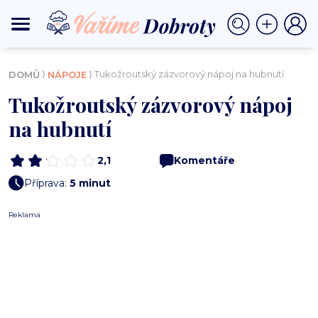
⟩
⟩ Tukožroutský zázvorový nápoj na hubnutí
DOMŮ
NÁPOJE
Tukožroutský zázvorový nápoj
na hubnutí
2,1
Komentáře
Příprava:
5 minut
Reklama