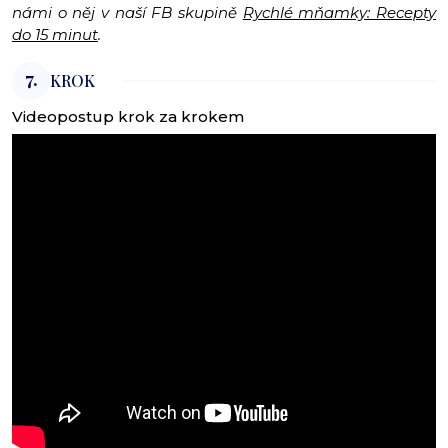
námi o něj v naší FB skupině
Rychlé mňamky: Recepty
do 15 minut
.
7.
KROK
Videopostup krok za krokem