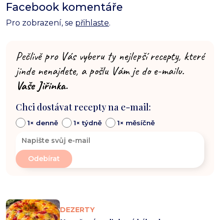
Facebook komentáře
Pro zobrazení, se
přihlaste
.
Pečlivě pro Vás vyberu ty nejlepší recepty, které
jinde nenajdete, a pošlu Vám je do e-mailu.
Vaše Jiřinka.
Chci dostávat recepty na e-mail:
1× denně
1× týdně
1× měsíčně
DEZERTY