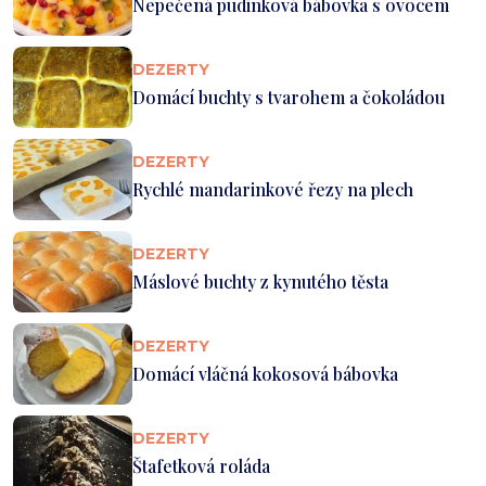
Nepečená pudinková bábovka s ovocem
DEZERTY
Domácí buchty s tvarohem a čokoládou
DEZERTY
Rychlé mandarinkové řezy na plech
DEZERTY
Máslové buchty z kynutého těsta
DEZERTY
Domácí vláčná kokosová bábovka
DEZERTY
Štafetková roláda