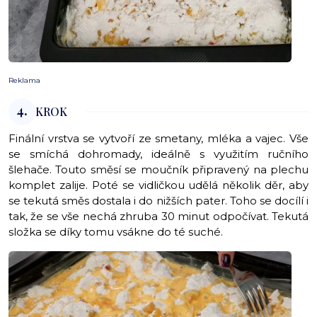
Reklama
4.
KROK
Finální vrstva se vytvoří ze smetany, mléka a vajec. Vše
se smíchá dohromady, ideálně s využitím ručního
šlehače. Touto směsí se moučník připravený na plechu
komplet zalije. Poté se vidličkou udělá několik děr, aby
se tekutá směs dostala i do nižších pater. Toho se docílí i
tak, že se vše nechá zhruba 30 minut odpočívat. Tekutá
složka se díky tomu vsákne do té suché.