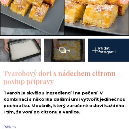
Přidat
+4
fotografii
Tvarohový dort s nádechem citronu -
postup přípravy
Tvaroh je skvělou ingrediencí i na pečení. V
kombinaci s několika dalšími umí vytvořit jedinečnou
pochoutku. Moučník, který zaručeně osloví každého.
I tím, že voní po citronu a vanilce.
Reklama