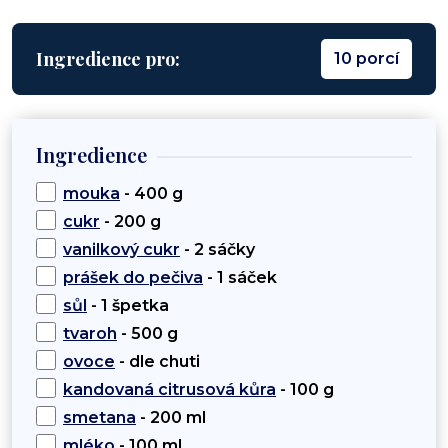
Ingredience pro:
10 porcí
Ingredience
mouka
- 400 g
cukr
- 200 g
vanilkový cukr
- 2 sáčky
prášek do pečiva
- 1 sáček
sůl
- 1 špetka
tvaroh
- 500 g
ovoce
- dle chuti
kandovaná citrusová kůra
- 100 g
smetana
- 200 ml
mléko
- 100 ml