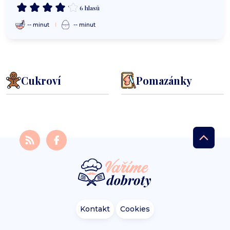
6 hlasů
-- minut
-- minut
Cukroví
Pomazánky
Kontakt
Cookies