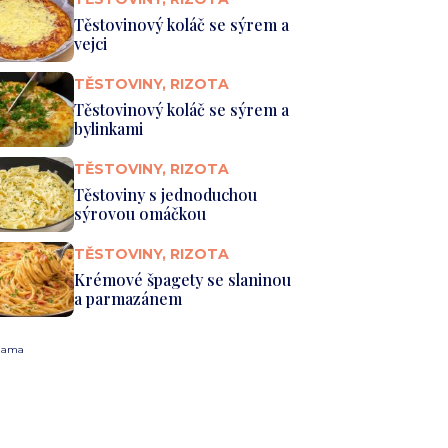
Těstovinový koláč se sýrem a
vejci
TĚSTOVINY, RIZOTA
Těstovinový koláč se sýrem a
bylinkami
TĚSTOVINY, RIZOTA
Těstoviny s jednoduchou
sýrovou omáčkou
TĚSTOVINY, RIZOTA
Krémové špagety se slaninou
a parmazánem
lama