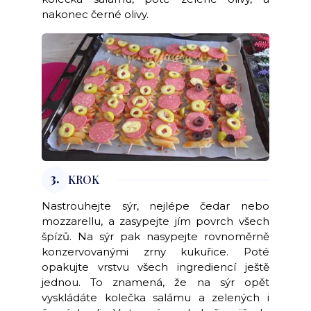
nakonec černé olivy.
3.
KROK
Nastrouhejte sýr, nejlépe čedar nebo
mozzarellu, a zasypejte jím povrch všech
špízů. Na sýr pak nasypejte rovnoměrně
konzervovanými zrny kukuřice. Poté
opakujte vrstvu všech ingrediencí ještě
jednou. To znamená, že na sýr opět
vyskládáte kolečka salámu a zelených i