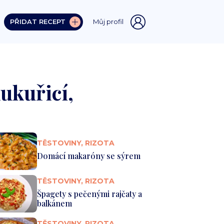
PŘIDAT RECEPT
Můj profil
ukuřicí,
TĚSTOVINY, RIZOTA
Domácí makaróny se sýrem
TĚSTOVINY, RIZOTA
Špagety s pečenými rajčaty a
balkánem
TĚSTOVINY, RIZOTA