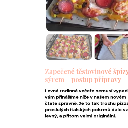
Zapečené těstovinové špízy
sýrem - postup přípravy
Levná rodinná večeře nemusí vypada
vám přinášíme níže v našem novém r
čtete správně. Je to tak trochu pizza
proslulých italských pokrmů dalo vz
levný, a přitom velmi originální.