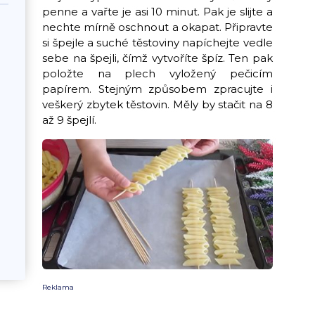
penne a vařte je asi 10 minut. Pak je slijte a
nechte mírně oschnout a okapat. Připravte
si špejle a suché těstoviny napíchejte vedle
sebe na špejli, čímž vytvoříte špíz. Ten pak
položte na plech vyložený pečicím
papírem. Stejným způsobem zpracujte i
veškerý zbytek těstovin. Měly by stačit na 8
až 9 špejlí.
Reklama