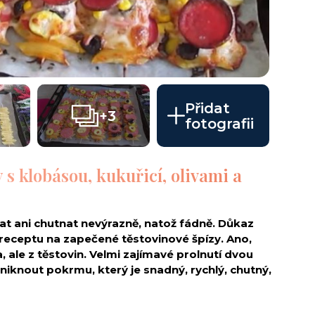
Přidat
+3
fotografii
 s klobásou, kukuřicí, olivami a
t ani chutnat nevýrazně, natož fádně. Důkaz
eceptu na zapečené těstovinové špízy. Ano,
, ale z těstovin. Velmi zajímavé prolnutí dvou
niknout pokrmu, který je snadný, rychlý, chutný,