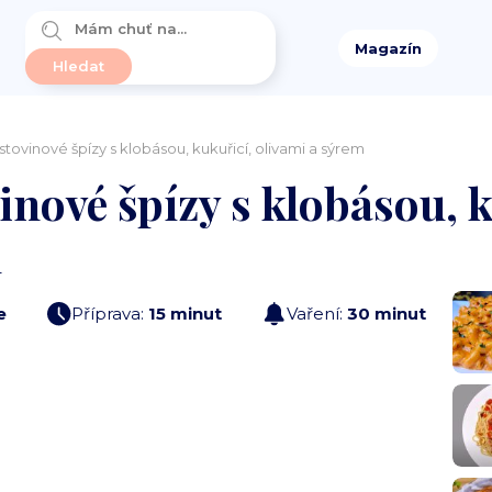
Magazín
tovinové špízy s klobásou, kukuřicí, olivami a sýrem
inové špízy s klobásou, k
m
e
Příprava:
15 minut
Vaření:
30 minut