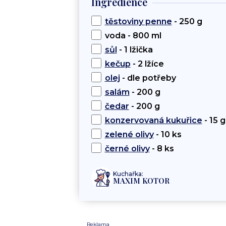
Ingredience
těstoviny penne
- 250 g
voda - 800 ml
sůl
- 1 lžička
kečup
- 2 lžíce
olej
- dle potřeby
salám
- 200 g
čedar
- 200 g
konzervovaná kukuřice
- 15 g
zelené olivy
- 10 ks
černé olivy
- 8 ks
Kuchařka:
MAXIM KOTOR
Reklama