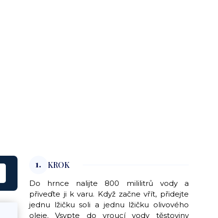
1.
KROK
Do hrnce nalijte 800 mililitrů vody a
přiveďte ji k varu. Když začne vřít, přidejte
jednu lžičku soli a jednu lžičku olivového
oleje. Vsypte do vroucí vody těstoviny