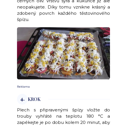
černých oliv. Vrstvu sýra a kukuřice již ale
neopakujete. Díky tomu vznikne krásný a
zdobený povrch každého těstovinového
špízu.
Reklama
4.
KROK
Plech s připravenými špízy vložte do
trouby vyhřáté na teplotu 180 °C a
zapékejte je po dobu kolem 20 minut, aby