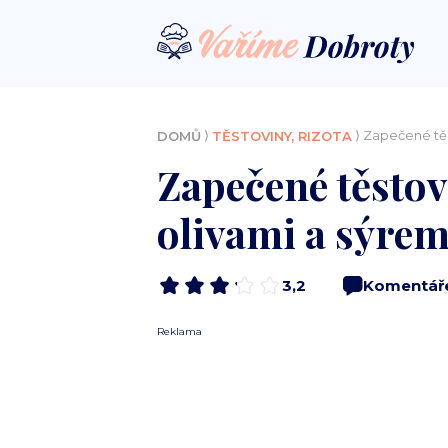
⟩
⟩ Zapečené těs
DOMŮ
TĚSTOVINY, RIZOTA
Zapečené těstov
olivami a sýre
3,2
Komentář
Reklama