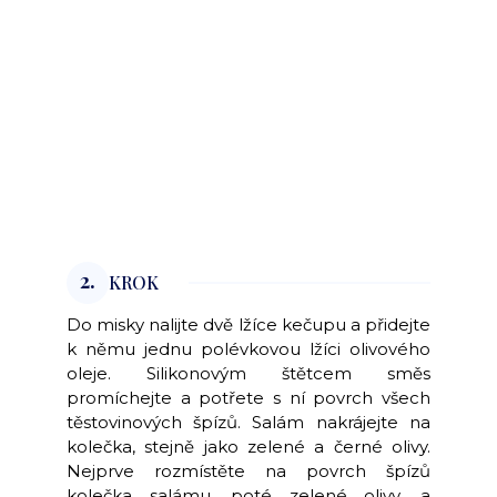
2.
KROK
Do misky nalijte dvě lžíce kečupu a přidejte
k němu jednu polévkovou lžíci olivového
oleje. Silikonovým štětcem směs
promíchejte a potřete s ní povrch všech
těstovinových špízů. Salám nakrájejte na
kolečka, stejně jako zelené a černé olivy.
Nejprve rozmístěte na povrch špízů
kolečka salámu, poté zelené olivy, a