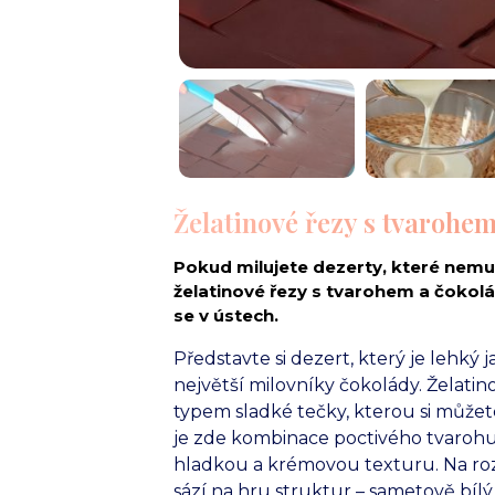
Želatinové řezy s tvarohe
Pokud milujete dezerty, které nemus
želatinové řezy s tvarohem a čokolá
se v ústech.
Představte si dezert, který je lehký j
největší milovníky čokolády. Želati
typem sladké tečky, kterou si může
je zde kombinace poctivého tvarohu
hladkou a krémovou texturu. Na ro
sází na hru struktur – sametově bíl