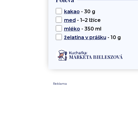
kakao
- 30 g
med
- 1–2 lžíce
mléko
- 350 ml
želatina v prášku
- 10 g
Kuchařka:
MARKÉTA BIELESZOVÁ
Reklama