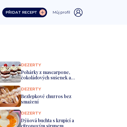
PŘIDAT RECEPT
Můj profil
DEZERTY
Pohárky z mascarpone,
čokoládových sušenek a
šlehačky
DEZERTY
Bezlepkové churros bez
smažení
DEZERTY
Dýňová buchta s krupicí a
citronovým sirupem