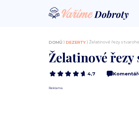
⟩
⟩ Želatinové řezy s tvaro
DOMŮ
DEZERTY
Želatinové řezy
4,7
Komentář
Reklama