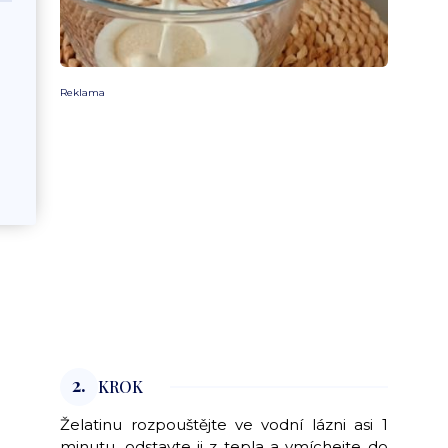
Reklama
2.
KROK
Želatinu rozpouštějte ve vodní lázni asi 1
minutu, odstavte ji z tepla a vmíchejte do