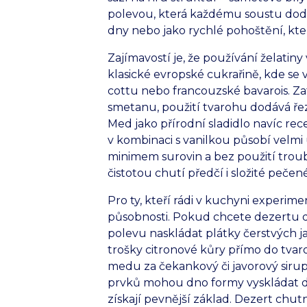
polevou, která každému soustu dodá 
dny nebo jako rychlé pohoštění, které
Zajímavostí je, že používání želatin
klasické evropské cukrařině, kde se 
cottu nebo francouzské bavarois. Za
smetanu, použití tvarohu dodává ře
Med jako přírodní sladidlo navíc re
v kombinaci s vanilkou působí velmi uš
minimem surovin a bez použití troub
čistotou chutí předčí i složité pečené
Pro ty, kteří rádi v kuchyni experim
působnosti. Pokud chcete dezertu
polevu naskládat plátky čerstvých ja
trošky citronové kůry přímo do tva
medu za čekankový či javorový sirup 
prvků mohou dno formy vyskládat d
získají pevnější základ. Dezert chut