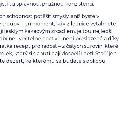
jistí tu správnou, pružnou konzistenci.
ich schopnost potěšit smysly, aniž byste v
é trouby. Ten moment, kdy z lednice vytáhnete
i lesklým kakaovým zrcadlem, je tou nejlepší
sobí neuvěřitelně poctivě, není přeslazené a díky
rátka recept pro radost – z čistých surovin, které
k, který si s chutí dají dospělí i děti. Stačí jen
skáte dezert, ke kterému se budete s oblibou