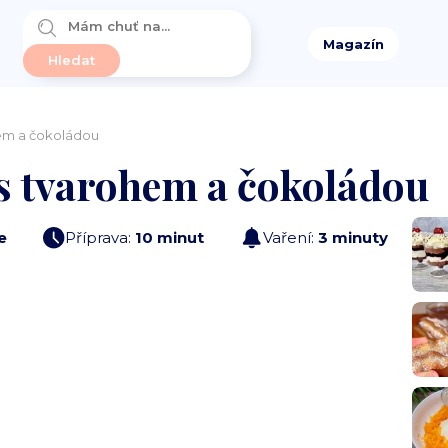
Magazín
hem a čokoládou
 s tvarohem a čokoládou
e
Příprava:
10 minut
Vaření:
3 minuty