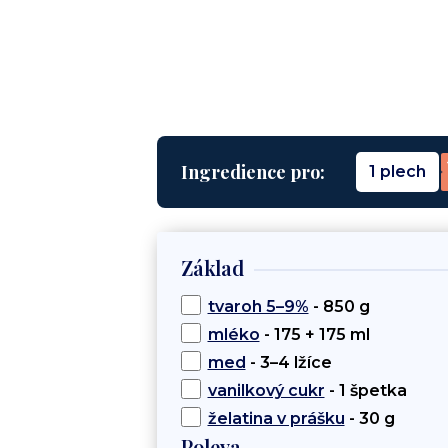
Ingredience pro:
1 plech
Základ
tvaroh 5–9%
- 850 g
mléko
- 175 + 175 ml
med
- 3–4 lžíce
vanilkový cukr
- 1 špetka
želatina v prášku
- 30 g
Poleva