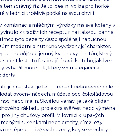
ten správný říz. Je to ideální volba pro horké
 v lednici trpělivě počká na svou chvíli.
y v kombinaci s mléčnými výrobky má své kořeny v
vyvinulo z tradičních receptur na italskou panna
tímco tyto dezerty často spoléhají na tučnou
zům moderní a nutričně vyváženější charakter.
ceptu propůjčuje jemný květinový podtón, který
lechtile. Je to fascinující ukázka toho, jak lze s
y vytvořit moučník, který svou elegancí a
 dorty.
entují, představuje tento recept nekonečné pole
 dodat ovocný nádech, můžete pod čokoládovou
hod nebo malin. Skvělou variací je také přidání
rohového základu pro extra svěžest nebo výměna
pro jiný chuťový profil. Milovníci křupavých
rcenými sušenkami nebo ořechy, čímž řezy
ná nejlépe poctivě vychlazený, kdy se všechny