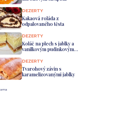
DEZERTY
Kakaová roláda z
odpalovaného těsta
DEZERTY
Koláč na plech s jablky a
vanilkovým pudinkovým
krémem
DEZERTY
Tvarohový závin s
karamelizovanými jablky
lama