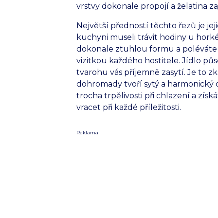
vrstvy dokonale propojí a želatina za
Největší předností těchto řezů je jej
kuchyni museli trávit hodiny u hork
dokonale ztuhlou formu a poléváte j
vizitkou každého hostitele. Jídlo pů
tvarohu vás příjemně zasytí. Je to zk
dohromady tvoří sytý a harmonický cele
trocha trpělivosti při chlazení a zí
vracet při každé příležitosti.
Reklama