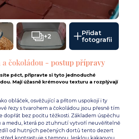
i
Přidat
+2
fotografii
m a čokoládou - postup přípravy
íte péct, připravte si tyto jednoduché
dou. Mají úžasně krémovou texturu a rozplývají
ako obláček, osvěžující a přitom uspokojí i ty
nové řezy s tvarohem a čokoládou jsou přesně tím
te dopřát bez pocitu těžkosti. Základem úspěchu
 a medu, která po ztuhnutí vytvoří neuvěřitelně
zdíl od hutných pečených dortů tento dezert
ý střed kontrastuje s temnou, lesklou kakaovou