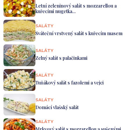
Letní zeleninový salát s mozzarellou a
kuřecími nugetka...
SALÁTY
Sváteční vrstvený salát s kuřecím masem
SALÁTY
Zelný salát s palačinkami
SALÁTY
Tuňákový salát s fazolemi a vejci
SALÁTY
Domácí vlašský salát
SALÁTY
Mrkvový salát s mozzarellou a sušenými