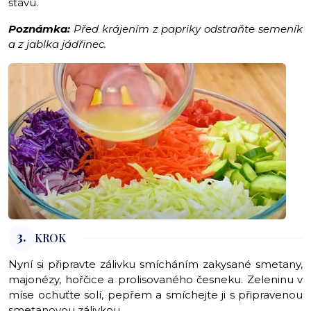
šťávu.
Poznámka:
Před krájením z papriky odstraňte semeník
a z jablka jádřinec.
3.
KROK
Nyní si připravte zálivku smícháním zakysané smetany,
majonézy, hořčice a prolisovaného česneku. Zeleninu v
míse ochuťte solí, pepřem a smíchejte ji s připravenou
smetanovou zálivkou.