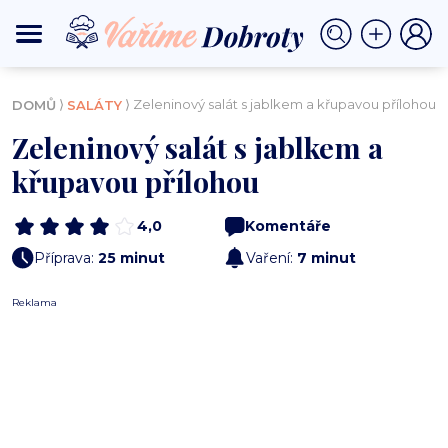
⟩
⟩ Zeleninový salát s jablkem a křupavou přílohou
DOMŮ
SALÁTY
Zeleninový salát s jablkem a
křupavou přílohou
4,0
Komentáře
Příprava:
25 minut
Vaření:
7 minut
Reklama