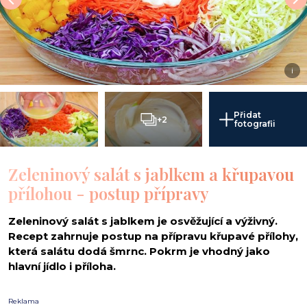
i
Přidat
+2
fotografii
Zeleninový salát s jablkem a křupavou
přílohou - postup přípravy
Zeleninový salát s jablkem je osvěžující a výživný.
Recept zahrnuje postup na přípravu křupavé přílohy,
která salátu dodá šmrnc. Pokrm je vhodný jako
hlavní jídlo i příloha.
Reklama