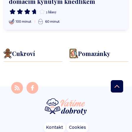
domácím kynutým knedlíkem
3 hlasy
100 minut
60 minut
Cukroví
Pomazánky
Kontakt
Cookies