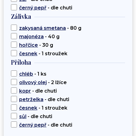
černý pepř
- dle chuti
Zálivka
zakysaná smetana
- 80 g
majonéza
- 40 g
hořčice
- 30 g
česnek
- 1 stroužek
Příloha
chléb
- 1 ks
olivový olej
- 2 lžíce
kopr
- dle chuti
petrželka
- dle chuti
česnek
- 1 stroužek
sůl
- dle chuti
černý pepř
- dle chuti