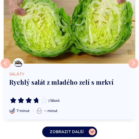
SALÁTY
Rychlý salát z mladého zelí s mrkví
7 hlasů
7 minut
-- minut
ZOBRAZIT DALŠÍ