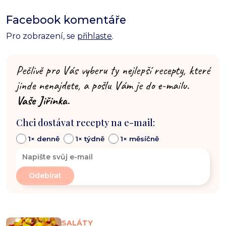
Facebook komentáře
Pro zobrazení, se
přihlaste
.
Pečlivě pro Vás vyberu ty nejlepší recepty, které
jinde nenajdete, a pošlu Vám je do e-mailu.
Vaše Jiřinka.
Chci dostávat recepty na e-mail:
1× denně
1× týdně
1× měsíčně
SALÁTY