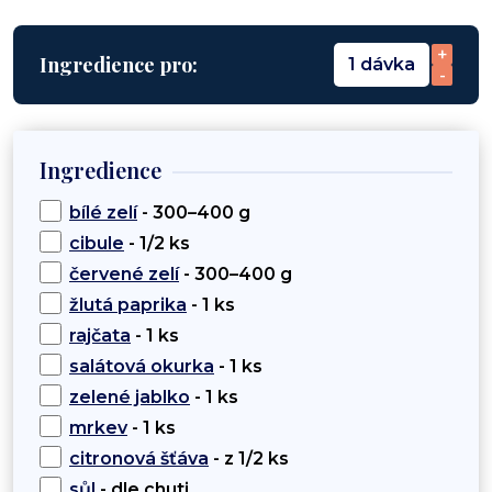
+
Ingredience pro:
1 dávka
-
Ingredience
bílé zelí
- 300–400 g
cibule
- 1/2 ks
červené zelí
- 300–400 g
žlutá paprika
- 1 ks
rajčata
- 1 ks
salátová okurka
- 1 ks
zelené jablko
- 1 ks
mrkev
- 1 ks
citronová šťáva
- z 1/2 ks
sůl
- dle chuti