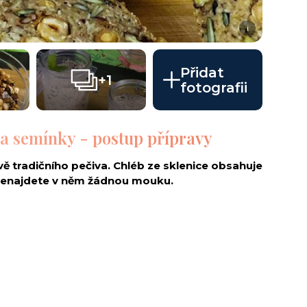
i
Přidat
+1
fotografii
 a semínky - postup přípravy
ivě tradičního pečiva. Chléb ze sklenice obsahuje
 nenajdete v něm žádnou mouku.