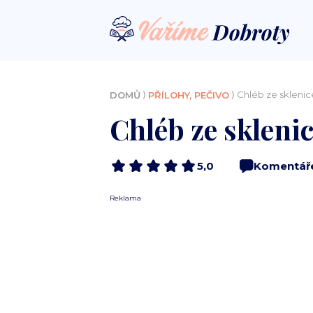
⟩
⟩ Chléb ze sklenic
DOMŮ
PŘÍLOHY, PEČIVO
Chléb ze skleni
5,0
Komentář
Reklama