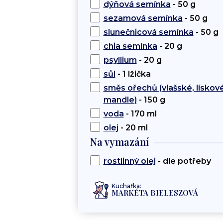
dýňová semínka
- 50 g
sezamová semínka
- 50 g
slunečnicová semínka
- 50 g
chia semínka
- 20 g
psyllium
- 20 g
sůl
- 1 lžička
směs ořechů (vlašské, lískové
mandle)
- 150 g
voda
- 170 ml
olej
- 20 ml
Na vymazání
rostlinný olej
- dle potřeby
Kuchařka:
MARKÉTA BIELESZOVÁ