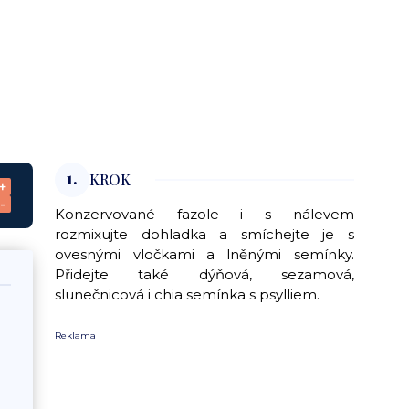
1.
KROK
+
-
Konzervované fazole i s nálevem
rozmixujte dohladka a smíchejte je s
ovesnými vločkami a lněnými semínky.
Přidejte také dýňová, sezamová,
slunečnicová i chia semínka s psylliem.
Reklama