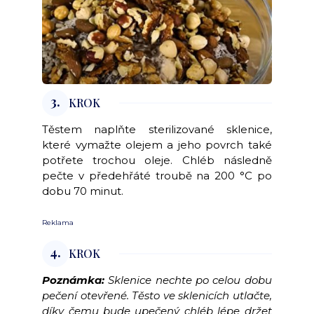
3.
KROK
Těstem naplňte sterilizované sklenice,
které vymažte olejem a jeho povrch také
potřete trochou oleje. Chléb následně
pečte v předehřáté troubě na 200 °C po
dobu 70 minut.
Reklama
4.
KROK
Poznámka:
Sklenice nechte po celou dobu
pečení otevřené. Těsto ve sklenicích utlačte,
díky čemu bude upečený chléb lépe držet