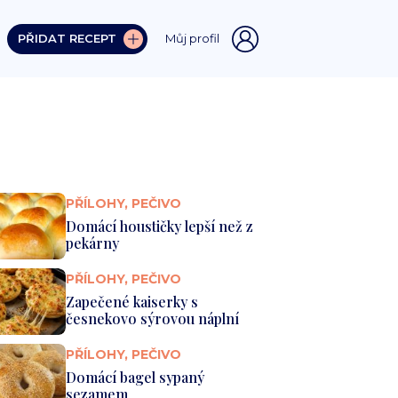
PŘIDAT RECEPT
Můj profil
PŘÍLOHY, PEČIVO
Domácí houstičky lepší než z
pekárny
PŘÍLOHY, PEČIVO
Zapečené kaiserky s
česnekovo sýrovou náplní
PŘÍLOHY, PEČIVO
Domácí bagel sypaný
sezamem