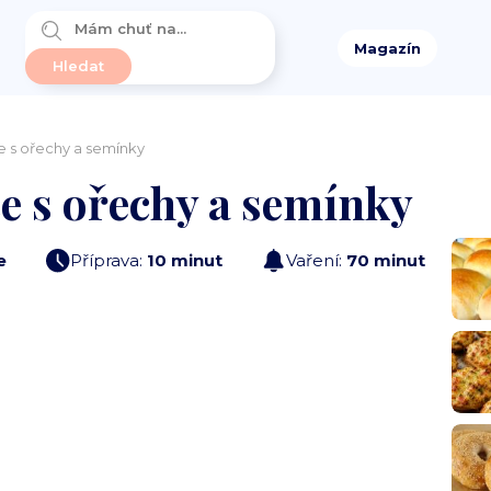
Magazín
e s ořechy a semínky
ce s ořechy a semínky
e
Příprava:
10 minut
Vaření:
70 minut