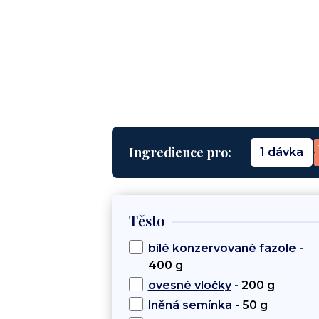
Ingredience pro:
1 dávka
Těsto
bílé konzervované fazole
-
400 g
ovesné vločky
- 200 g
lněná semínka
- 50 g