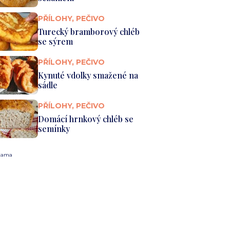
PŘÍLOHY, PEČIVO
Turecký bramborový chléb
se sýrem
PŘÍLOHY, PEČIVO
Kynuté vdolky smažené na
sádle
PŘÍLOHY, PEČIVO
Domácí hrnkový chléb se
semínky
lama