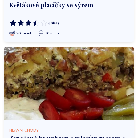
Květákové placičky se sýrem
4 hlasy
20 minut
10 minut
HLAVNÍ CHODY