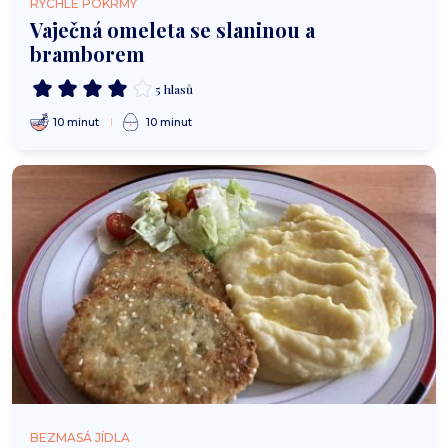
RYCHLÉ POKRMY
Vaječná omeleta se slaninou a
bramborem
5 hlasů
10 minut
10 minut
BEZMASÁ JÍDLA