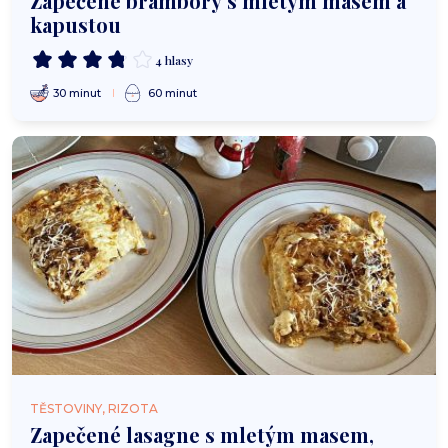
Zapečené brambory s mletým masem a
kapustou
4 hlasy
30 minut
60 minut
TĚSTOVINY, RIZOTA
Zapečené lasagne s mletým masem,