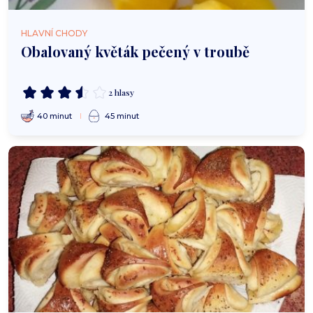
HLAVNÍ CHODY
Obalovaný květák pečený v troubě
2 hlasy
40 minut
45 minut