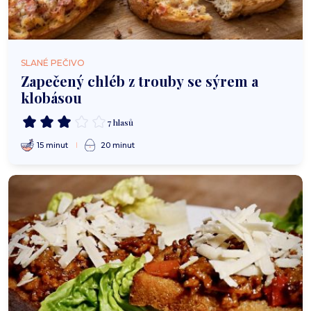
SLANÉ PEČIVO
Zapečený chléb z trouby se sýrem a
klobásou
7 hlasů
15 minut
20 minut