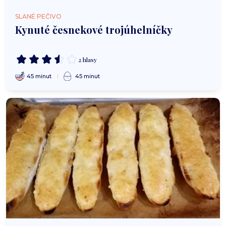
SLANÉ PEČIVO
Kynuté česnekové trojúhelníčky
2 hlasy
45 minut
45 minut