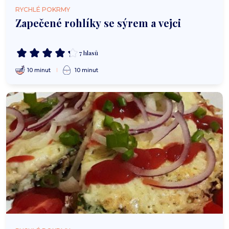
RYCHLÉ POKRMY
Zapečené rohlíky se sýrem a vejci
7 hlasů
10 minut
10 minut