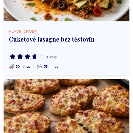
HLAVNÍ CHODY
Cuketové lasagne bez těstovin
3 hlasy
30 minut
35 minut