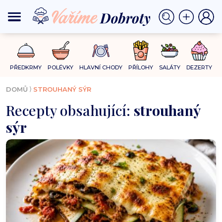
PŘEDKRMY
POLÉVKY
HLAVNÍ CHODY
PŘÍLOHY
SALÁTY
DEZERTY
⟩
DOMŮ
STROUHANÝ SÝR
Recepty obsahující:
strouhaný
sýr