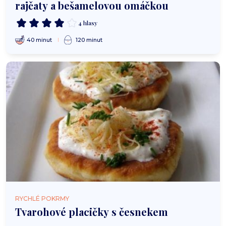
rajčaty a bešamelovou omáčkou
4 hlasy
40 minut
120 minut
RYCHLÉ POKRMY
Tvarohové placičky s česnekem