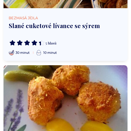
BEZMASÁ JÍDLA
Slané cuketové lívance se sýrem
5 hlasů
30 minut
10 minut