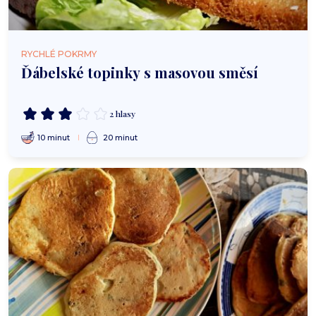
RYCHLÉ POKRMY
Ďábelské topinky s masovou směsí
2 hlasy
10 minut
20 minut