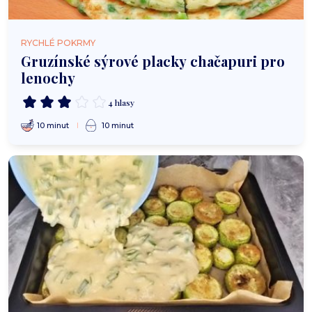
RYCHLÉ POKRMY
Gruzínské sýrové placky chačapuri pro
lenochy
4 hlasy
10 minut
10 minut