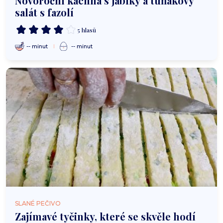
Novoroční kachna s jablky a tuňákový
salát s fazolí
5 hlasů
-- minut
-- minut
SLANÉ PEČIVO
Zajímavé tyčinky, které se skvěle hodí