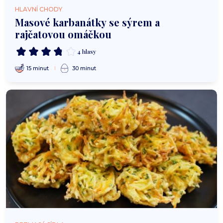
HLAVNÍ CHODY
Masové karbanátky se sýrem a
rajčatovou omáčkou
4 hlasy
15 minut
30 minut