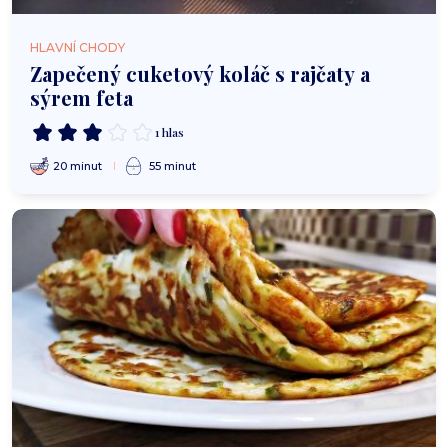
HLAVNÍ CHODY
Zapečený cuketový koláč s rajčaty a
sýrem feta
1 hlas
20 minut
55 minut