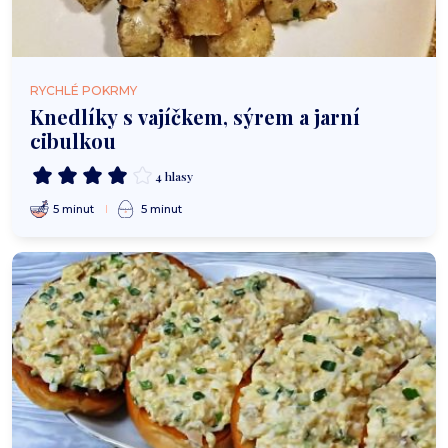
RYCHLÉ POKRMY
Knedlíky s vajíčkem, sýrem a jarní
cibulkou
4 hlasy
5 minut
5 minut