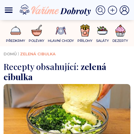
PŘEDKRMY
POLÉVKY
HLAVNÍ CHODY
PŘÍLOHY
SALÁTY
DEZERTY
⟩
DOMŮ
ZELENÁ CIBULKA
Recepty obsahující:
zelená
cibulka