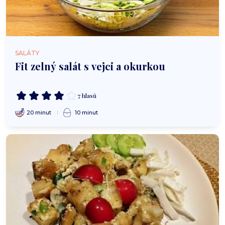
SALÁTY
Fit zelný salát s vejci a okurkou
7 hlasů
20 minut
10 minut