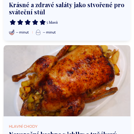
Krásné a zdravé saláty jako stvořené pro
sváteční stůl
5 hlasů
-- minut
-- minut
HLAVNÍ CHODY