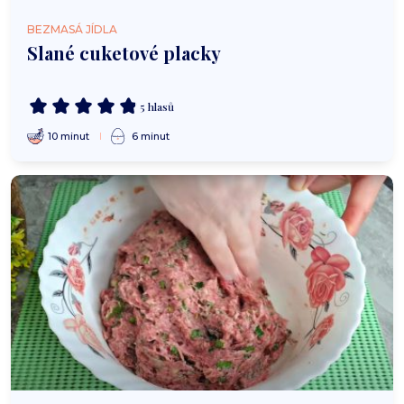
BEZMASÁ JÍDLA
Slané cuketové placky
5 hlasů
10 minut
6 minut