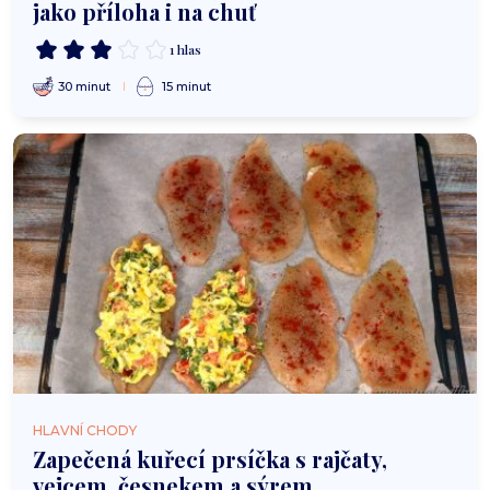
jako příloha i na chuť
1 hlas
30 minut
15 minut
HLAVNÍ CHODY
Zapečená kuřecí prsíčka s rajčaty,
vejcem, česnekem a sýrem