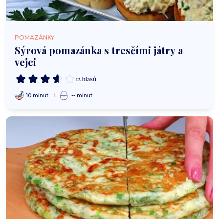
POMAZÁNKY
Sýrová pomazánka s tresčími játry a
vejci
12 hlasů
10 minut
-- minut