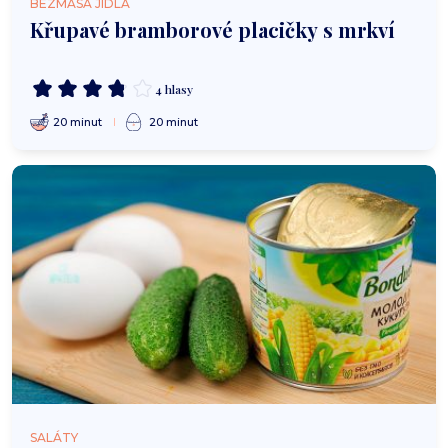
BEZMASÁ JÍDLA
Křupavé bramborové placičky s mrkví
4 hlasy
20 minut
20 minut
SALÁTY