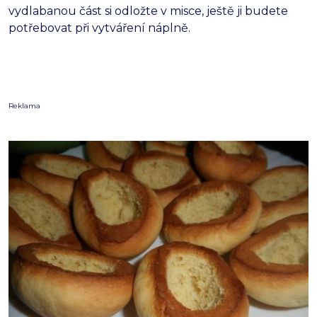
vydlabanou část si odložte v misce, ještě ji budete
potřebovat při vytváření náplně.
Reklama