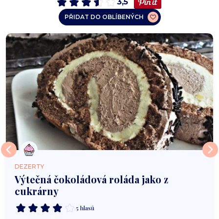
3,5
PŘIDAT DO OBLÍBENÝCH
DEZERTY
Výtečná čokoládová roláda jako z
cukrárny
5 hlasů