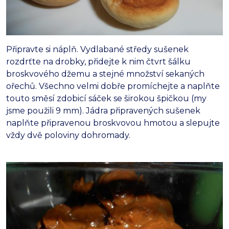
Připravte si náplň. Vydlabané středy sušenek
rozdrťte na drobky, přidejte k nim čtvrt šálku
broskvového džemu a stejné množství sekaných
ořechů. Všechno velmi dobře promíchejte a naplňte
touto směsí zdobicí sáček se širokou špičkou (my
jsme použili 9 mm). Jádra připravených sušenek
naplňte připravenou broskvovou hmotou a slepujte
vždy dvě poloviny dohromady.