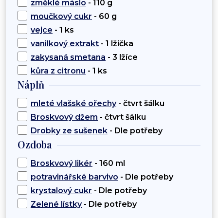
změklé máslo
- 110 g
moučkový cukr
- 60 g
vejce
- 1 ks
vanilkový extrakt
- 1 lžička
zakysaná smetana
- 3 lžíce
kůra z citronu
- 1 ks
Náplň
mleté vlašské ořechy
- čtvrt šálku
Broskvový džem
- čtvrt šálku
Drobky ze sušenek
- Dle potřeby
Ozdoba
Broskvový likér
- 160 ml
potravinářské barvivo
- Dle potřeby
krystalový cukr
- Dle potřeby
Zelené lístky
- Dle potřeby