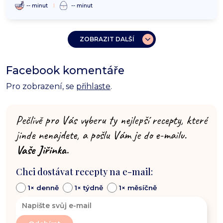
-- minut
-- minut
ZOBRAZIT DALŠÍ
Facebook komentáře
Pro zobrazení, se
přihlaste
.
Pečlivě pro Vás vyberu ty nejlepší recepty, které
jinde nenajdete, a pošlu Vám je do e-mailu.
Vaše Jiřinka.
Chci dostávat recepty na e-mail:
1× denně
1× týdně
1× měsíčně