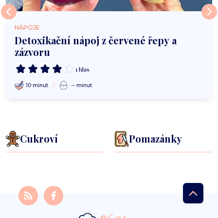
NÁPOJE
Detoxikační nápoj z červené řepy a
zázvoru
1 hlas
10 minut
-- minut
Cukroví
Pomazánky