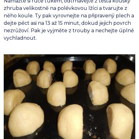
Namažte si ruce tukem, odtrhávejte z těsta kousky
zhruba velikostně na polévkovou lžíci a tvarujte z
něho koule. Ty pak vyrovnejte na připravený plech a
dejte péct asi na 13 až 15 minut, dokud jejich povrch
nezrůžoví. Pak je vyjměte z trouby a nechejte úplně
vychladnout.