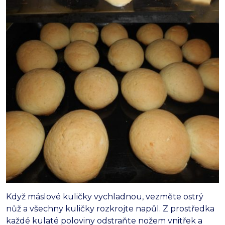
Když máslové kuličky vychladnou, vezměte ostrý
nůž a všechny kuličky rozkrojte napůl. Z prostředka
každé kulaté poloviny odstraňte nožem vnitřek a