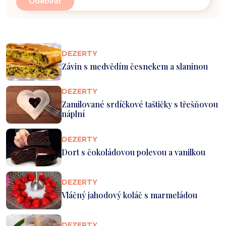
DEZERTY
Závin s medvědím česnekem a slaninou
DEZERTY
Zamilované srdíčkové taštičky s třešňovou
náplní
DEZERTY
Dort s čokoládovou polevou a vanilkou
DEZERTY
Vláčný jahodový koláč s marmeládou
DEZERTY