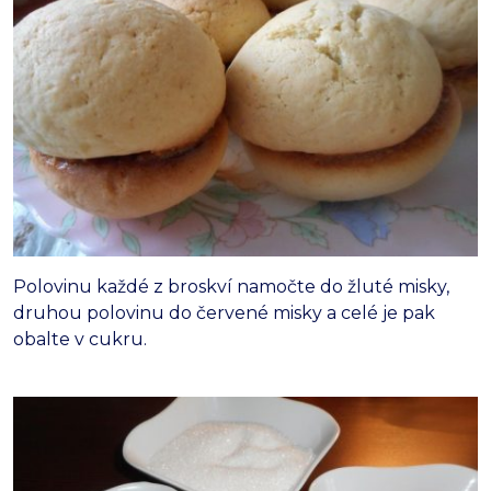
Polovinu každé z broskví namočte do žluté misky,
druhou polovinu do červené misky a celé je pak
obalte v cukru.