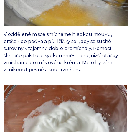
V oddělené misce smícháme hladkou mouku,
prášek do pečiva a půl lžičky soli, aby se suché
suroviny vzájemně dobře promíchaly. Pomocí
šlehače pak tuto sypkou směs na nejnižší otáčky
vmícháme do máslového krému. Mělo by vám
vzniknout pevné a soudržné těsto.