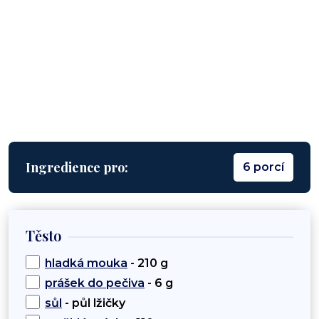
Ingredience pro:
6 porcí
Těsto
hladká mouka
- 210 g
prášek do pečiva
- 6 g
sůl
- půl lžičky