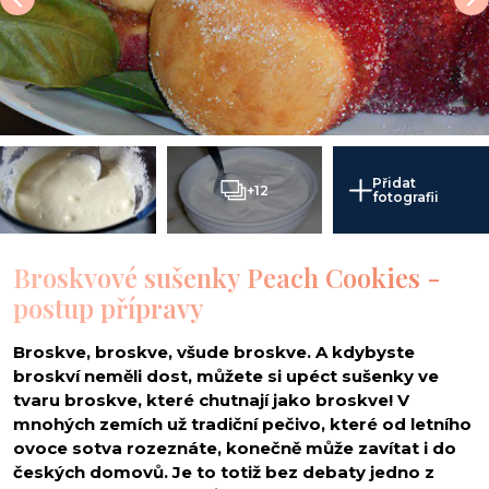
Přidat
+12
fotografii
Broskvové sušenky Peach Cookies -
postup přípravy
Broskve, broskve, všude broskve. A kdybyste
broskví neměli dost, můžete si upéct sušenky ve
tvaru broskve, které chutnají jako broskve! V
mnohých zemích už tradiční pečivo, které od letního
ovoce sotva rozeznáte, konečně může zavítat i do
českých domovů. Je to totiž bez debaty jedno z