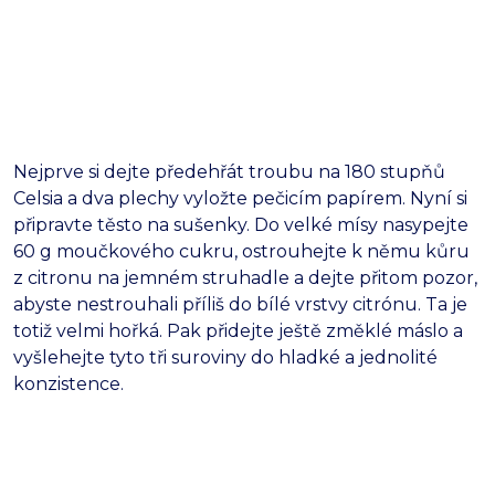
Nejprve si dejte předehřát troubu na 180 stupňů
Celsia a dva plechy vyložte pečicím papírem. Nyní si
připravte těsto na sušenky. Do velké mísy nasypejte
60 g moučkového cukru, ostrouhejte k němu kůru
z citronu na jemném struhadle a dejte přitom pozor,
abyste nestrouhali příliš do bílé vrstvy citrónu. Ta je
totiž velmi hořká. Pak přidejte ještě změklé máslo a
vyšlehejte tyto tři suroviny do hladké a jednolité
konzistence.