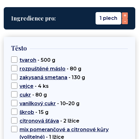
+
Ingredience pro:
1 plech
-
Těsto
tvaroh
- 500 g
rozpuštěné máslo
- 80 g
zakysaná smetana
- 130 g
vejce
- 4 ks
cukr
- 80 g
vanilkový cukr
- 10–20 g
škrob
- 15 g
citronová šťáva
- 2 lžíce
mix pomerančové a citronové kůry
(volitelné)
- 1 lžíce