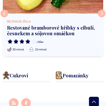
BEZMASÁ JÍDLA
Restované bramborové hříbky s cibulí,
česnekem a sójovou omáčkou
1 hlas
30 minut
20 minut
Cukroví
Pomazánky