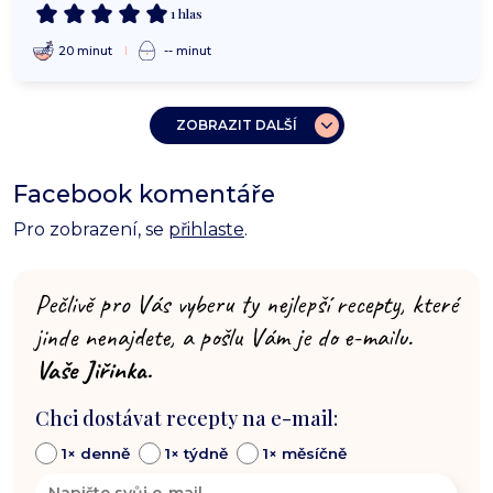
1 hlas
20 minut
-- minut
ZOBRAZIT DALŠÍ
Facebook komentáře
Pro zobrazení, se
přihlaste
.
Pečlivě pro Vás vyberu ty nejlepší recepty, které
jinde nenajdete, a pošlu Vám je do e-mailu.
Vaše Jiřinka.
Chci dostávat recepty na e-mail:
1× denně
1× týdně
1× měsíčně