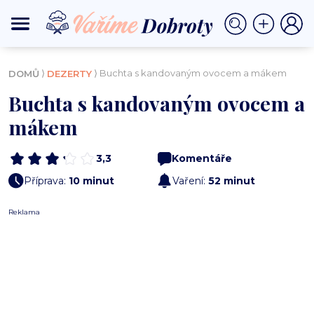
⟩
⟩ Buchta s kandovaným ovocem a mákem
DOMŮ
DEZERTY
Buchta s kandovaným ovocem a
mákem
3,3
Komentáře
Příprava:
10 minut
Vaření:
52 minut
Reklama