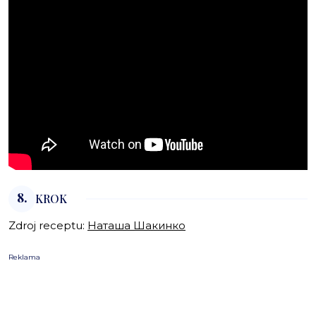
8.
KROK
Zdroj receptu:
Наташа Шакинко
Reklama