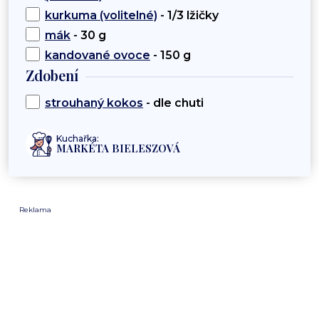
kurkuma (volitelné)
- 1/3 lžičky
mák
- 30 g
kandované ovoce
- 150 g
Zdobení
strouhaný kokos
- dle chuti
Kuchařka:
MARKÉTA BIELESZOVÁ
Reklama