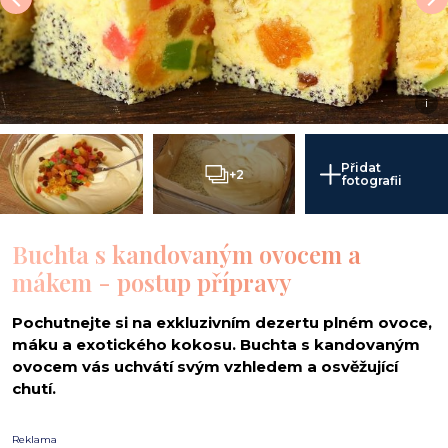
i
Přidat
+2
fotografii
Buchta s kandovaným ovocem a
mákem - postup přípravy
Pochutnejte si na exkluzivním dezertu plném ovoce,
máku a exotického kokosu. Buchta s kandovaným
ovocem vás uchvátí svým vzhledem a osvěžující
chutí.
Reklama