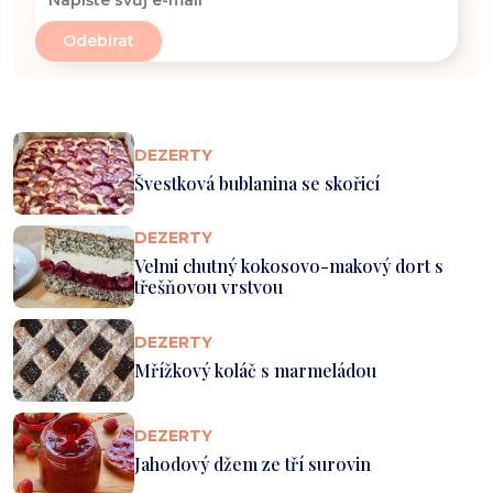
DEZERTY
Švestková bublanina se skořicí
DEZERTY
Velmi chutný kokosovo-makový dort s
třešňovou vrstvou
DEZERTY
Mřížkový koláč s marmeládou
DEZERTY
Jahodový džem ze tří surovin