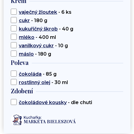
Krém
vaječný žloutek
- 6 ks
cukr
- 180 g
kukuřičný škrob
- 40 g
mléko
- 400 ml
vanilkový cukr
- 10 g
máslo
- 180 g
Poleva
čokoláda
- 85 g
rostlinný olej
- 30 ml
Zdobení
čokoládové kousky
- dle chuti
Kuchařka:
MARKÉTA BIELESZOVÁ