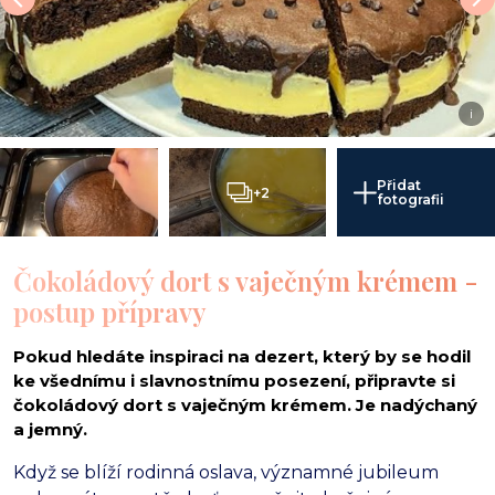
i
Přidat
+2
fotografii
Čokoládový dort s vaječným krémem -
postup přípravy
Pokud hledáte inspiraci na dezert, který by se hodil
ke všednímu i slavnostnímu posezení, připravte si
čokoládový dort s vaječným krémem. Je nadýchaný
a jemný.
Když se blíží rodinná oslava,
významné jubileum