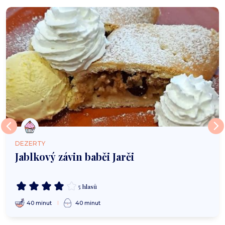
DEZERTY
Jablkový závin babči Jarči
5 hlasů
40 minut
40 minut