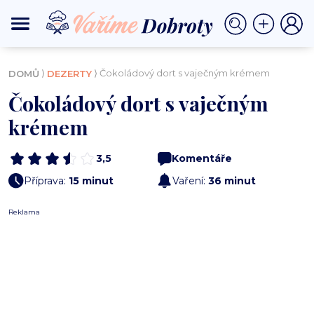
⟩
⟩ Čokoládový dort s vaječným krémem
DOMŮ
DEZERTY
Čokoládový dort s vaječným
krémem
3,5
Komentáře
Příprava:
15 minut
Vaření:
36 minut
Reklama