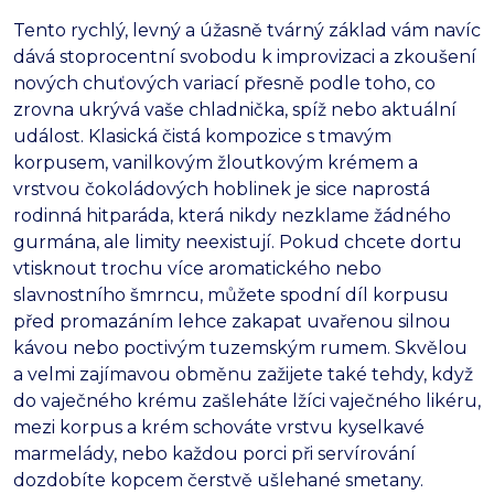
Tento rychlý,
levný a úžasně tvárný základ vám navíc
dává stoprocentní svobodu k improvizaci a zkoušení
nových chuťových variací přesně podle toho,
co
zrovna ukrývá vaše chladnička,
spíž nebo aktuální
událost.
Klasická čistá kompozice s tmavým
korpusem,
vanilkovým žloutkovým krémem a
vrstvou čokoládových hoblinek je sice naprostá
rodinná hitparáda,
která nikdy nezklame žádného
gurmána,
ale limity neexistují.
Pokud chcete dortu
vtisknout trochu více aromatického nebo
slavnostního šmrncu,
můžete spodní díl korpusu
před promazáním lehce zakapat uvařenou silnou
kávou nebo poctivým tuzemským rumem.
Skvělou
a velmi zajímavou obměnu zažijete také tehdy,
když
do vaječného krému zašleháte lžíci vaječného likéru,
mezi korpus a krém schováte vrstvu kyselkavé
marmelády,
nebo každou porci při servírování
dozdobíte kopcem čerstvě ušlehané smetany.