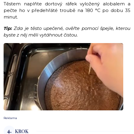
Těstem naplňte dortový ráfek vyložený alobalem a
pečte ho v předehřáté troubě na 180 °C po dobu 35
minut.
Tip:
Zda je těsto upečené, ověřte pomocí špejle, kterou
byste z něj měli vytáhnout čistou.
Reklama
4.
KROK