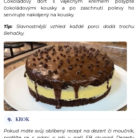
Čokoládový dort s vaječným krémem posypte
čokoládovými kousky a po zaschnutí polevy ho
servírujte nakrájený na kousky.
Tip:
Slavnostnější vzhled každé porci dodá trochu
šlehačky.
9.
KROK
Pokud máte svůj oblíbený recept na dezert či moučník,
podělte se s námi o něj v naší FB skupině
Dezerty,