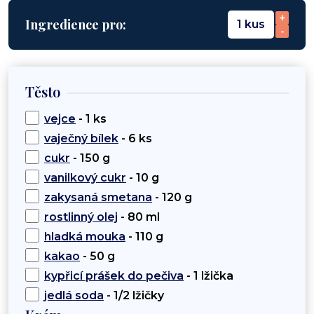
+
Ingredience pro:
1 kus
-
Těsto
vejce
- 1 ks
vaječný bílek
- 6 ks
cukr
- 150 g
vanilkový cukr
- 10 g
zakysaná smetana
- 120 g
rostlinný olej
- 80 ml
hladká mouka
- 110 g
kakao
- 50 g
kypřicí prášek do pečiva
- 1 lžička
jedlá soda
- 1/2 lžičky