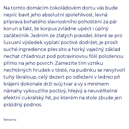
Na tomto domácím čokoládovém dortu vás bude
nejvíc bavit jeho absolutní spolehlivost,
levná
příprava bohatého slavnostního pohoštění za pár
korun a fakt,
že korpus zvládne upéct i úplný
začátečník.
Jedním ze zlatých pravidel,
které se pro
luxusní výsledek vyplatí poctivě dodržet,
je prosít
suché ingredience přes síto a horký vaječný základ
nechat chladnout pod potravinovou fólií položenou
přímo na jeho povrch.
Zamezíte tím vzniku
nechtěných hrudek v těstě,
na pudinku se nevytvoří
tuhý škraloup,
celý dezert po odležení v lednici při
krájení dokonale drží svůj tvar a vy s minimem
námahy vykouzlíte poctivý,
hřejivý a neuvěřitelně
efektní cukrářský hit,
po kterém na stole zbude jen
prázdný podnos.
Reklama