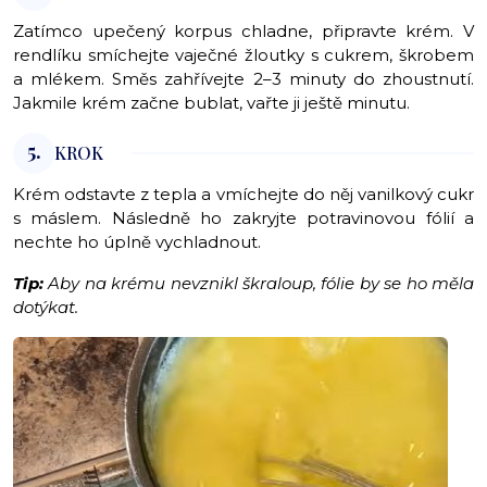
Zatímco upečený korpus chladne, připravte krém. V
rendlíku smíchejte vaječné žloutky s cukrem, škrobem
a mlékem. Směs zahřívejte 2–3 minuty do zhoustnutí.
Jakmile krém začne bublat, vařte ji ještě minutu.
5.
KROK
Krém odstavte z tepla a vmíchejte do něj vanilkový cukr
s máslem. Následně ho zakryjte potravinovou fólií a
nechte ho úplně vychladnout.
Tip:
Aby na krému nevznikl škraloup, fólie by se ho měla
dotýkat.