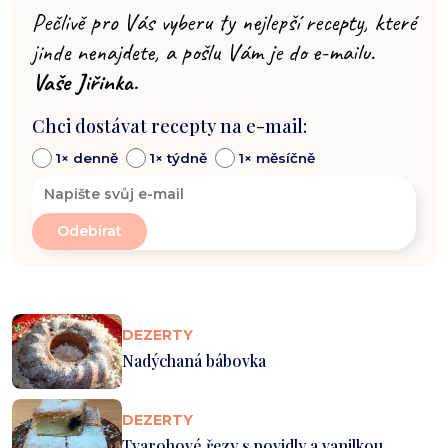
Pečlivě pro Vás vyberu ty nejlepší recepty, které
jinde nenajdete, a pošlu Vám je do e-mailu.
Vaše Jiřinka.
Chci dostávat recepty na e-mail:
1× denně
1× týdně
1× měsíčně
DEZERTY
Nadýchaná bábovka
DEZERTY
Tvarohové řezy s povidly a vanilkou