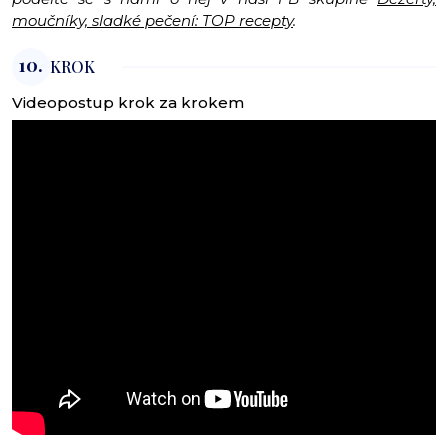
moučníky, sladké pečení: TOP recepty
.
10.
KROK
Videopostup krok za krokem