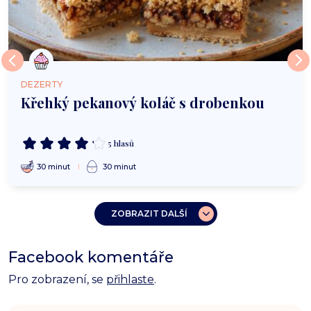
DEZERTY
Křehký pekanový koláč s drobenkou
5 hlasů
30 minut
30 minut
ZOBRAZIT DALŠÍ
Facebook komentáře
Pro zobrazení, se
přihlaste
.