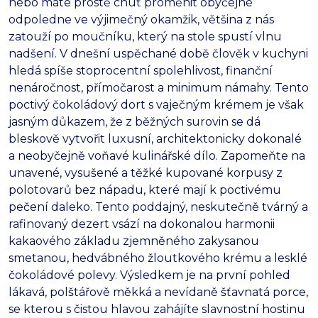
nebo máte prostě chuť proměnit obyčejné
odpoledne ve výjimečný okamžik,
většina z nás
zatouží po moučníku,
který na stole spustí vlnu
nadšení.
V dnešní uspěchané době člověk v kuchyni
hledá spíše stoprocentní spolehlivost,
finanční
nenáročnost,
přímočarost a minimum námahy.
Tento
poctivý čokoládový dort s vaječným krémem je však
jasným důkazem,
že z běžných surovin se dá
bleskově vytvořit luxusní,
architektonicky dokonalé
a neobyčejně voňavé kulinářské dílo.
Zapomeňte na
unavené,
vysušené a těžké kupované korpusy z
polotovarů bez nápadu,
které mají k poctivému
pečení daleko.
Tento poddajný,
neskutečně tvárný a
rafinovaný dezert vsází na dokonalou harmonii
kakaového základu zjemněného zakysanou
smetanou,
hedvábného žloutkového krému a lesklé
čokoládové polevy.
Výsledkem je na první pohled
lákavá,
polštářově měkká a nevídaně šťavnatá porce,
se kterou s čistou hlavou zahájíte slavnostní hostinu