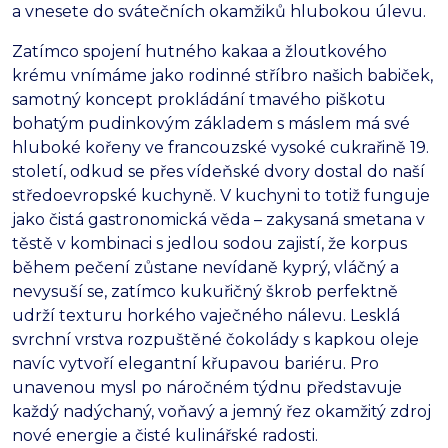
a vnesete do svátečních okamžiků hlubokou úlevu.
Zatímco spojení hutného kakaa a žloutkového
krému vnímáme jako rodinné stříbro našich babiček,
samotný koncept prokládání tmavého piškotu
bohatým pudinkovým základem s máslem má své
hluboké kořeny ve francouzské vysoké cukrařině 19.
století,
odkud se přes vídeňské dvory dostal do naší
středoevropské kuchyně.
V kuchyni to totiž funguje
jako čistá gastronomická věda – zakysaná smetana v
těstě v kombinaci s jedlou sodou zajistí,
že korpus
během pečení zůstane nevídaně kyprý,
vláčný a
nevysuší se,
zatímco kukuřičný škrob perfektně
udrží texturu horkého vaječného nálevu.
Lesklá
svrchní vrstva rozpuštěné čokolády s kapkou oleje
navíc vytvoří elegantní křupavou bariéru.
Pro
unavenou mysl po náročném týdnu představuje
každý nadýchaný,
voňavý a jemný řez okamžitý zdroj
nové energie a čisté kulinářské radosti.