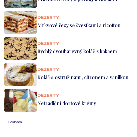
DEZERTY
Mrkvové řezy se švestkami a ricottou
DEZERTY
Rychlý dvoubarevný koláč s kakaem
DEZERTY
Koláč s ostružinami, citronem a vanilkou
DEZERTY
Netradiční dortové krémy
Reklama