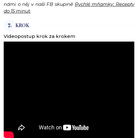
námi o něj v naší FB skupině
Rychlé mňamky: Recepty
do 15 minut
.
7.
KROK
Videopostup krok za krokem