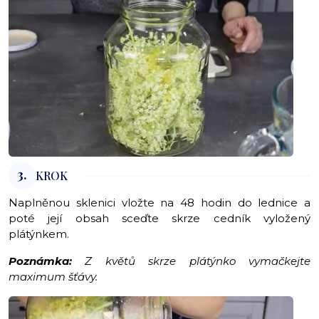
3.
KROK
Naplněnou sklenici vložte na 48 hodin do lednice a
poté její obsah sceďte skrze cedník vyložený
plátýnkem.
Poznámka:
Z květů skrze plátýnko vymačkejte
maximum šťávy.