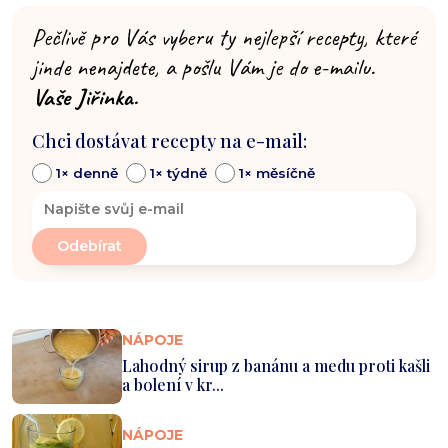
Pečlivě pro Vás vyberu ty nejlepší recepty, které
jinde nenajdete, a pošlu Vám je do e-mailu.
Vaše Jiřinka.
Chci dostávat recepty na e-mail:
1× denně
1× týdně
1× měsíčně
NÁPOJE
Lahodný sirup z banánu a medu proti kašli
a bolení v kr...
NÁPOJE