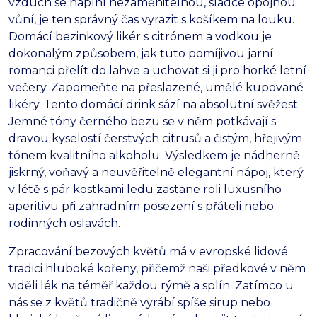
vzduch se naplní nezaměnitelnou, sladce opojnou
vůní, je ten správný čas vyrazit s košíkem na louku.
Domácí bezinkový likér s citrónem a vodkou je
dokonalým způsobem, jak tuto pomíjivou jarní
romanci přelít do lahve a uchovat si ji pro horké letní
večery. Zapomeňte na přeslazené, umělé kupované
likéry. Tento domácí drink sází na absolutní svěžest.
Jemné tóny černého bezu se v něm potkávají s
dravou kyselostí čerstvých citrusů a čistým, hřejivým
tónem kvalitního alkoholu. Výsledkem je nádherně
jiskrný, voňavý a neuvěřitelně elegantní nápoj, který
v létě s pár kostkami ledu zastane roli luxusního
aperitivu při zahradním posezení s přáteli nebo
rodinných oslavách.
Zpracování bezových květů má v evropské lidové
tradici hluboké kořeny, přičemž naši předkové v něm
viděli lék na téměř každou rýmě a splín. Zatímco u
nás se z květů tradičně vyrábí spíše sirup nebo