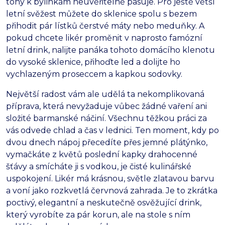
tóny k bylinkám neuvěřitelně pasuje. Pro ještě větší
letní svěžest můžete do sklenice spolu s bezem
přihodit pár lístků čerstvé máty nebo meduňky. A
pokud chcete likér proměnit v naprosto famózní
letní drink, nalijte panáka tohoto domácího klenotu
do vysoké sklenice, přihoďte led a dolijte ho
vychlazeným proseccem a kapkou sodovky.
Největší radost vám ale udělá ta nekomplikovaná
příprava, která nevyžaduje vůbec žádné vaření ani
složité barmanské náčiní. Všechnu těžkou práci za
vás odvede chlad a čas v lednici. Ten moment, kdy po
dvou dnech nápoj přecedíte přes jemné plátýnko,
vymačkáte z květů poslední kapky drahocenné
šťávy a smícháte ji s vodkou, je čisté kulinářské
uspokojení. Likér má krásnou, světle zlatavou barvu
a voní jako rozkvetlá červnová zahrada. Je to zkrátka
poctivý, elegantní a neskutečně osvěžující drink,
který vyrobíte za pár korun, ale na stole s ním