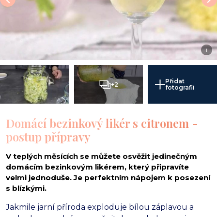
i
Přidat
+2
fotografii
Domácí bezinkový likér s citronem -
postup přípravy
V teplých měsících se můžete osvěžit jedinečným
domácím bezinkovým likérem, který připravíte
velmi jednoduše. Je perfektním nápojem k posezení
s blízkými.
Jakmile jarní příroda exploduje bílou záplavou a