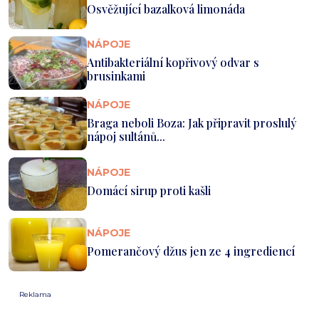
Osvěžující bazalková limonáda
NÁPOJE
Antibakteriální kopřivový odvar s
brusinkami
NÁPOJE
Braga neboli Boza: Jak připravit proslulý
nápoj sultánů...
NÁPOJE
Domácí sirup proti kašli
NÁPOJE
Pomerančový džus jen ze 4 ingrediencí
Reklama