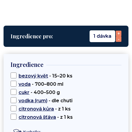
+
Ingredience pro:
1 dávka
-
Ingredience
bezový květ
- 15–20 ks
voda
- 700–800 ml
cukr
- 400–500 g
vodka (rum)
- dle chuti
citronová kůra
- z 1 ks
citronová šťáva
- z 1 ks
Kuchařka: