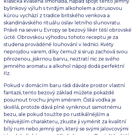
klasická kvašená limonáda, nápad spojit tento jemný
bylinkový výluh s tvrdým alkoholem a citrusovou
kůrou vychází z tradice britského venkova a
skandinávského rituálu oslav letního slunovratu.
Právě na severu Evropy se bezový likér těší obrovské
úctě. Obrovskou výhodou tohoto receptu je za
studena prováděné louhování v lednici. Květy
neprojdou varem, díky čemuž si sirup zachová svou
přirozenou, jiskrnou barvu, neztratí nic ze svého
jemného aromatu a alkohol nápoji dodá perfektní
říz.
Pokud v domácím baru rádi dáváte prostor vlastní
fantazii, tento bezový základ můžete pokaždé
posunout trochu jiným směrem. Čistá vodka je
skvělá, protože dává plně vyniknout samotnému
bezu, ale pokud toužíte po rustikálnějším a
hřejivějším charakteru, zkuste ji vyměnit za kvalitní
bílý rum nebo jemný gin, který se svými jalovcovými