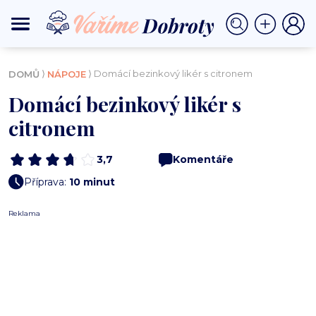
⟩
⟩ Domácí bezinkový likér s citronem
DOMŮ
NÁPOJE
Domácí bezinkový likér s
citronem
3,7
Komentáře
Příprava:
10 minut
Reklama