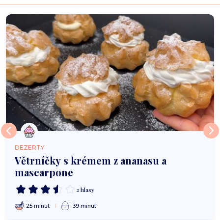
DEZERTY
Větrníčky s krémem z ananasu a
mascarpone
2 hlasy
25 minut
39 minut