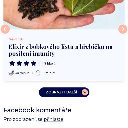
NÁPOJE
Elixír z bobkového listu a hřebíčku na
posílení imunity
8 hlasů
30 minut
-- minut
ZOBRAZIT DALŠÍ
Facebook komentáře
Pro zobrazení, se
přihlaste
.