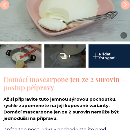
i
Přidat
+1
fotografii
Domácí mascarpone jen ze 2 surovin -
postup přípravy
Až si připravíte tuto jemnou sýrovou pochoutku,
rychle zapomenete na její kupované varianty.
Domácí mascarpone jen ze 2 surovin nemůže být
jednodušší na přípravu.
Znáte ten pocit,
když v obchodě stojíte před