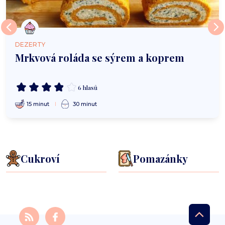
DEZERTY
Mrkvová roláda se sýrem a koprem
6 hlasů
15 minut
30 minut
Cukroví
Pomazánky