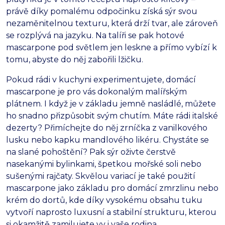
právě díky pomalému odpočinku získá sýr svou
nezaměnitelnou texturu,
která drží tvar,
ale zároveň
se rozplývá na jazyku.
Na talíři se pak hotové
mascarpone pod světlem jen leskne a přímo vybízí k
tomu,
abyste do něj zabořili lžičku.
Pokud rádi v kuchyni experimentujete,
domácí
mascarpone je pro vás dokonalým malířským
plátnem.
I když je v základu jemně nasládlé,
můžete
ho snadno přizpůsobit svým chutím.
Máte rádi italské
dezerty?
Přimíchejte do něj zrníčka z vanilkového
lusku nebo kapku mandlového likéru.
Chystáte se
na slané pohoštění?
Pak sýr oživte čerstvě
nasekanými bylinkami,
špetkou mořské soli nebo
sušenými rajčaty.
Skvělou variací je také použití
mascarpone jako základu pro domácí zmrzlinu nebo
krém do dortů,
kde díky vysokému obsahu tuku
vytvoří naprosto luxusní a stabilní strukturu,
kterou
si okamžitě zamilujete vy i vaše rodina.