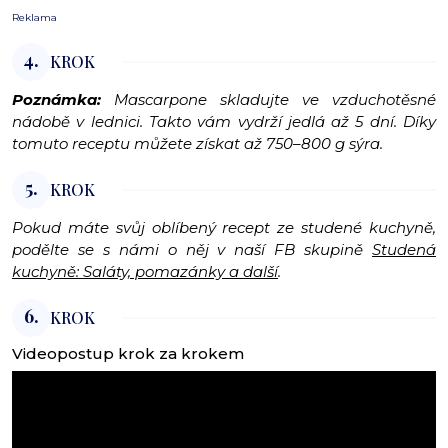
Reklama
4.
KROK
Poznámka:
Mascarpone skladujte ve vzduchotěsné
nádobě v lednici. Takto vám vydrží jedlá až 5 dní. Díky
tomuto receptu můžete získat až 750–800 g sýra.
5.
KROK
Pokud máte svůj oblíbený recept ze studené kuchyně,
podělte se s námi o něj v naší FB skupině
Studená
kuchyně: Saláty, pomazánky a další
.
6.
KROK
Videopostup krok za krokem