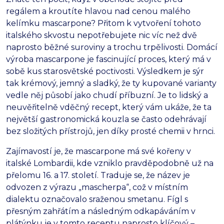
regálem a kroutíte hlavou nad cenou malého
kelímku mascarpone?
Přitom k vytvoření tohoto
italského skvostu nepotřebujete nic víc než dvě
naprosto běžné suroviny a trochu trpělivosti.
Domácí
výroba mascarpone je fascinující proces,
který má v
sobě kus starosvětské poctivosti.
Výsledkem je sýr
tak krémový,
jemný a sladký,
že ty kupované varianty
vedle něj působí jako chudí příbuzní.
Je to lidský a
neuvěřitelně vděčný recept,
který vám ukáže,
že ta
největší gastronomická kouzla se často odehrávají
bez složitých přístrojů,
jen díky prosté chemii v hrnci.
Zajímavostí je,
že mascarpone má své kořeny v
italské Lombardii,
kde vzniklo pravděpodobně už na
přelomu 16.
a 17.
století.
Traduje se,
že název je
odvozen z výrazu „mascherpa“,
což v místním
dialektu označovalo sraženou smetanu.
Fígl s
přesným zahřátím a následným odkapáváním v
plátýnku je v tomto receptu naprosto klíčový –