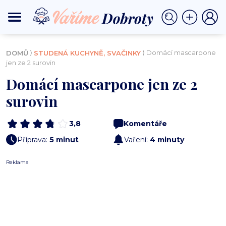
⟩
⟩ Domácí mascarpone
DOMŮ
STUDENÁ KUCHYNĚ, SVAČINKY
jen ze 2 surovin
Domácí mascarpone jen ze 2
surovin
3,8
Komentáře
Příprava:
5 minut
Vaření:
4 minuty
Reklama