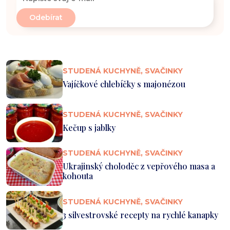
STUDENÁ KUCHYNĚ, SVAČINKY
Vajíčkové chlebíčky s majonézou
STUDENÁ KUCHYNĚ, SVAČINKY
Kečup s jablky
STUDENÁ KUCHYNĚ, SVAČINKY
Ukrajinský choloděc z vepřového masa a
kohouta
STUDENÁ KUCHYNĚ, SVAČINKY
3 silvestrovské recepty na rychlé kanapky