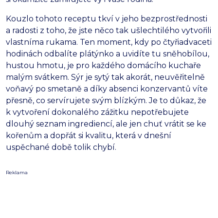
Kouzlo tohoto receptu tkví v jeho bezprostřednosti
a radosti z toho,
že jste něco tak ušlechtilého vytvořili
vlastníma rukama.
Ten moment,
kdy po čtyřiadvaceti
hodinách odbalíte plátýnko a uvidíte tu sněhobílou,
hustou hmotu,
je pro každého domácího kuchaře
malým svátkem.
Sýr je sytý tak akorát,
neuvěřitelně
voňavý po smetaně a díky absenci konzervantů víte
přesně,
co servírujete svým blízkým.
Je to důkaz,
že
k vytvoření dokonalého zážitku nepotřebujete
dlouhý seznam ingrediencí,
ale jen chuť vrátit se ke
kořenům a dopřát si kvalitu,
která v dnešní
uspěchané době tolik chybí.
Reklama