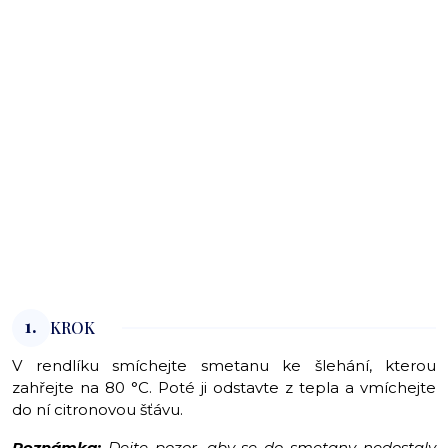
1.
KROK
V rendlíku smíchejte smetanu ke šlehání, kterou
zahřejte na 80 °C. Poté ji odstavte z tepla a vmíchejte
do ní citronovou šťávu.
Poznámka:
Dejte pozor, aby se do smetany nedostaly