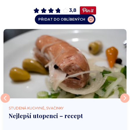
3,8
PŘIDAT DO OBLÍBENÝCH
STUDENÁ KUCHYNĚ, SVAČINKY
Nejlepší utopenci – recept