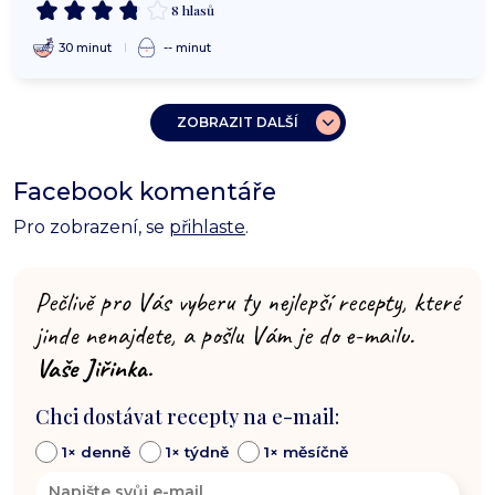
8 hlasů
30 minut
-- minut
ZOBRAZIT DALŠÍ
Facebook komentáře
Pro zobrazení, se
přihlaste
.
Pečlivě pro Vás vyberu ty nejlepší recepty, které
jinde nenajdete, a pošlu Vám je do e-mailu.
Vaše Jiřinka.
Chci dostávat recepty na e-mail:
1× denně
1× týdně
1× měsíčně