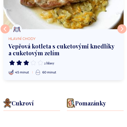
HLAVNÍ CHODY
Vepřová kotleta s cuketovými knedlíky
a cuketovým zelím
2 hlasy
45 minut
60 minut
Cukroví
Pomazánky