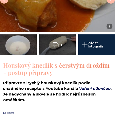
i
Přidat
+1
fotografii
Houskový knedlík s čerstvým droždím
- postup přípravy
Připravte si rychlý houskový knedlík podle
snadného receptu z Youtube kanálu
Vaření s Jančou
.
Je nadýchaný a skvěle se hodí k nejrůznějším
omáčkám.
Reklama