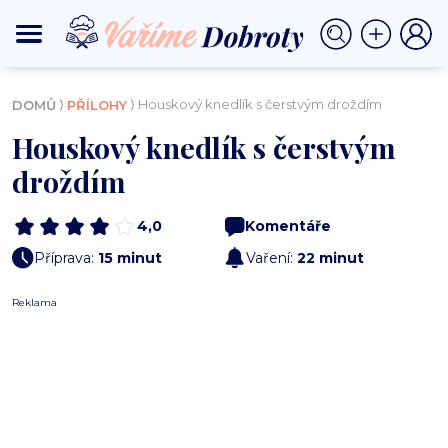
⟩
⟩ Houskový knedlík s čerstvým droždím
DOMŮ
PŘÍLOHY
Houskový knedlík s čerstvým
droždím
4,0
Komentáře
Příprava:
15 minut
Vaření:
22 minut
Reklama