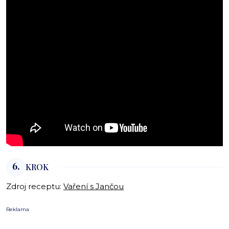
6.
KROK
Zdroj receptu:
Vaření s Jančou
Reklama