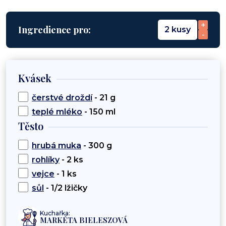
+
Ingredience pro:
2 kusy
-
Kvásek
čerstvé droždí
- 21 g
teplé mléko
- 150 ml
Těsto
hrubá muka
- 300 g
rohlíky
- 2 ks
vejce
- 1 ks
sůl
- 1/2 lžičky
Kuchařka:
MARKÉTA BIELESZOVÁ