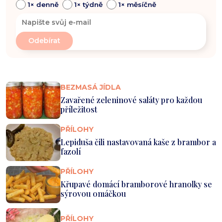
1× denně
1× týdně
1× měsíčně
BEZMASÁ JÍDLA
Zavařené zeleninové saláty pro každou
příležitost
PŘÍLOHY
Lepiduša čili nastavovaná kaše z brambor a
fazolí
PŘÍLOHY
Křupavé domácí bramborové hranolky se
sýrovou omáčkou
PŘÍLOHY