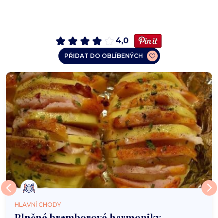
4,0
PŘIDAT DO OBLÍBENÝCH
HLAVNÍ CHODY
Plněné bramborové harmoniky