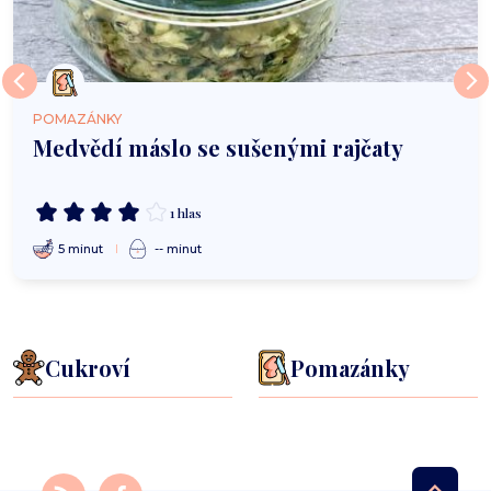
POMAZÁNKY
Medvědí máslo se sušenými rajčaty
1 hlas
5 minut
-- minut
Cukroví
Pomazánky