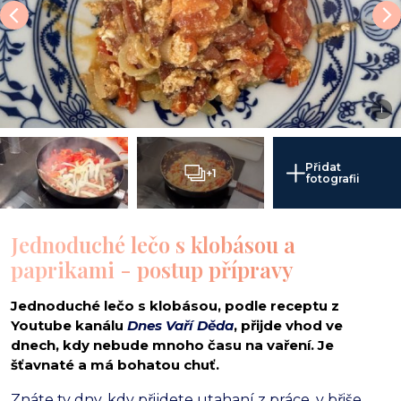
i
Přidat
+1
fotografii
Jednoduché lečo s klobásou a
paprikami - postup přípravy
Jednoduché lečo s klobásou, podle receptu z
Youtube kanálu
Dnes Vaří Děda
, přijde vhod ve
dnech, kdy nebude mnoho času na vaření. Je
šťavnaté a má bohatou chuť.
Znáte ty dny, kdy přijdete utahaní z práce, v břiše