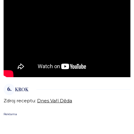
6.
KROK
Zdroj receptu:
Dnes Vaří Děda
Reklama