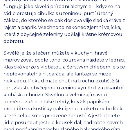
funguje jako skvělá přírodní alchymie – když se na
sádle orestuje cibulka s uzeninou, pustí úžasný
základ, do kterého se pak doslova vlije sladká šťáva z
rajčat a paprik. Všechno to nakonec zjemní vajíčka,
která z obyčejné zeleniny udělají krásně krémovou
dobrotu.
Skvělé je, že s lečem můžete v kuchyni hravě
improvizovat podle toho, co zrovna najdete v lednici.
Klasická verze s klobásou a čerstvým chlebem je sice
nepřekonatelná hitparáda, ale fantazii se meze
nekladou. Pokud máte chuť na trochu exotičtější
tón, zkuste obyčejnou uzeninu vyměnit za pikantní
klobásku chorizo. Skvělou a velmi zajímavou
obměnu zažijete také tehdy, když k paprikám
přihodíte na kostičky nakrájenou cuketu nebo lilek,
které celou směs přirozeně zahustí. A jestli chcete
jídlo posunout ještě o kousek dál, nadrobte navrch
před podáváním trochu slaného balkánského sýra