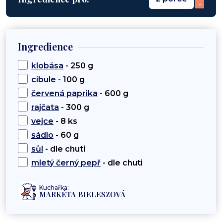
-
Ingredience
klobása
- 250 g
cibule
- 100 g
červená paprika
- 600 g
rajčata
- 300 g
vejce
- 8 ks
sádlo
- 60 g
sůl
- dle chuti
mletý černý pepř
- dle chuti
Kuchařka:
MARKÉTA BIELESZOVÁ