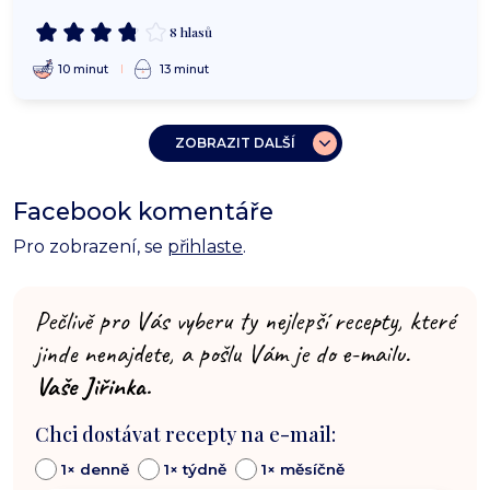
8 hlasů
10 minut
13 minut
ZOBRAZIT DALŠÍ
Facebook komentáře
Pro zobrazení, se
přihlaste
.
Pečlivě pro Vás vyberu ty nejlepší recepty, které
jinde nenajdete, a pošlu Vám je do e-mailu.
Vaše Jiřinka.
Chci dostávat recepty na e-mail:
1× denně
1× týdně
1× měsíčně