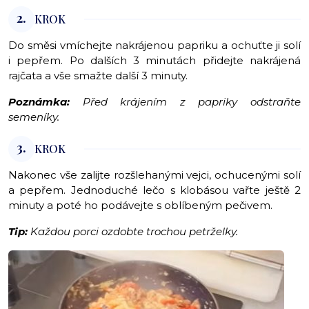
2.
KROK
Do směsi vmíchejte nakrájenou papriku a ochuťte ji solí
i pepřem. Po dalších 3 minutách přidejte nakrájená
rajčata a vše smažte další 3 minuty.
Poznámka:
Před krájením z papriky odstraňte
semeníky.
3.
KROK
Nakonec vše zalijte rozšlehanými vejci, ochucenými solí
a pepřem. Jednoduché lečo s klobásou vařte ještě 2
minuty a poté ho podávejte s oblíbeným pečivem.
Tip:
Každou porci ozdobte trochou petrželky.