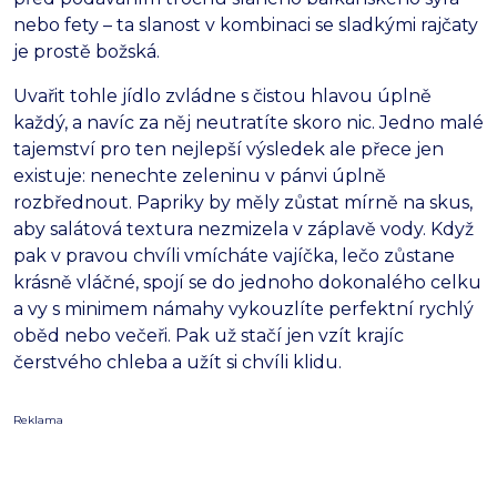
nebo fety – ta slanost v kombinaci se sladkými rajčaty
je prostě božská.
Uvařit tohle jídlo zvládne s čistou hlavou úplně
každý, a navíc za něj neutratíte skoro nic. Jedno malé
tajemství pro ten nejlepší výsledek ale přece jen
existuje: nenechte zeleninu v pánvi úplně
rozbřednout. Papriky by měly zůstat mírně na skus,
aby salátová textura nezmizela v záplavě vody. Když
pak v pravou chvíli vmícháte vajíčka, lečo zůstane
krásně vláčné, spojí se do jednoho dokonalého celku
a vy s minimem námahy vykouzlíte perfektní rychlý
oběd nebo večeři. Pak už stačí jen vzít krajíc
čerstvého chleba a užít si chvíli klidu.
Reklama