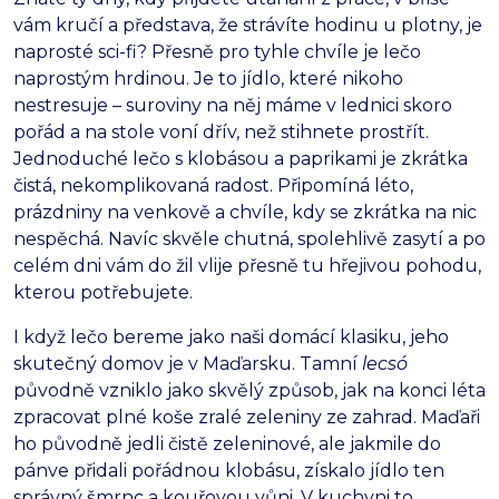
vám kručí a představa, že strávíte hodinu u plotny, je
naprosté sci-fi? Přesně pro tyhle chvíle je lečo
naprostým hrdinou. Je to jídlo, které nikoho
nestresuje – suroviny na něj máme v lednici skoro
pořád a na stole voní dřív, než stihnete prostřít.
Jednoduché lečo s klobásou a paprikami je zkrátka
čistá, nekomplikovaná radost. Připomíná léto,
prázdniny na venkově a chvíle, kdy se zkrátka na nic
nespěchá. Navíc skvěle chutná, spolehlivě zasytí a po
celém dni vám do žil vlije přesně tu hřejivou pohodu,
kterou potřebujete.
I když lečo bereme jako naši domácí klasiku, jeho
skutečný domov je v Maďarsku. Tamní
lecsó
původně vzniklo jako skvělý způsob, jak na konci léta
zpracovat plné koše zralé zeleniny ze zahrad. Maďaři
ho původně jedli čistě zeleninové, ale jakmile do
pánve přidali pořádnou klobásu, získalo jídlo ten
správný šmrnc a kouřovou vůni. V kuchyni to