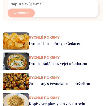
RYCHLÉ POKRMY
Domácí brambůrky s Čedarem
RYCHLÉ POKRMY
Domácí šakšuka s vejci a čedarem
RYCHLÉ POKRMY
Žampiony s česnekem a petrželkou
RYCHLÉ POKRMY
Kopřivové placky jen z 6 surovin