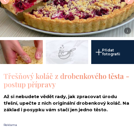
i
Přidat
fotografii
Třešňový koláč z drobenkového těsta -
postup přípravy
Až si nebudete vědět rady, jak zpracovat úrodu
třešní, upečte z nich originální drobenkový koláč. Na
základ i posypku vám stačí jen jedno těsto.
Reklama