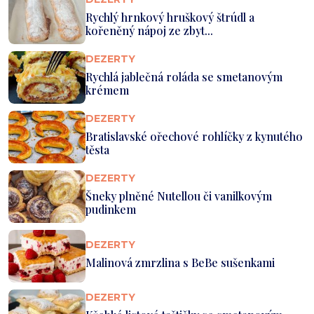
Rychlý hrnkový hruškový štrúdl a
kořeněný nápoj ze zbyt...
DEZERTY
Rychlá jablečná roláda se smetanovým
krémem
DEZERTY
Bratislavské ořechové rohlíčky z kynutého
těsta
DEZERTY
Šneky plněné Nutellou či vanilkovým
pudinkem
DEZERTY
Malinová zmrzlina s BeBe sušenkami
DEZERTY