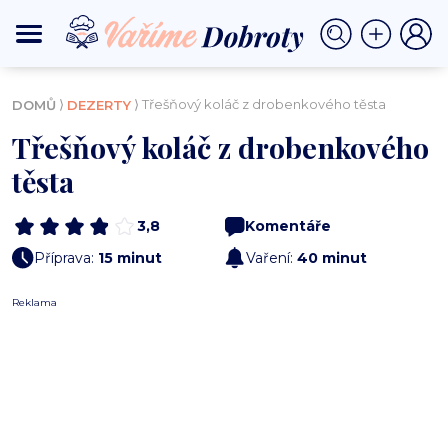
⟩
⟩ Třešňový koláč z drobenkového těsta
DOMŮ
DEZERTY
Třešňový koláč z drobenkového
těsta
3,8
Komentáře
Příprava:
15 minut
Vaření:
40 minut
Reklama