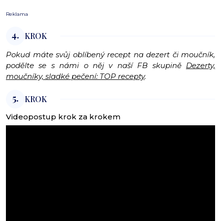
Reklama
4.
KROK
Pokud máte svůj oblíbený recept na dezert či moučník,
podělte se s námi o něj v naší FB skupině
Dezerty,
moučníky, sladké pečení: TOP recepty
.
5.
KROK
Videopostup krok za krokem