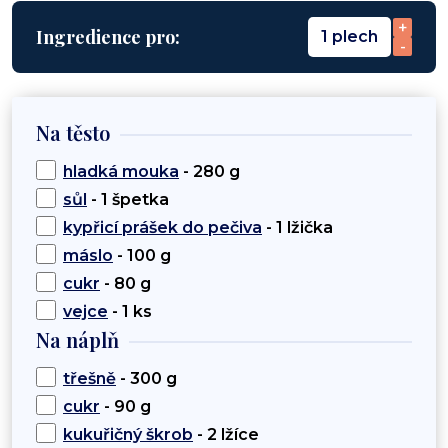
+
Ingredience pro:
1 plech
-
Na těsto
hladká mouka
- 280 g
sůl
- 1 špetka
kypřicí prášek do pečiva
- 1 lžička
máslo
- 100 g
cukr
- 80 g
vejce
- 1 ks
Na náplň
třešně
- 300 g
cukr
- 90 g
kukuřičný škrob
- 2 lžíce