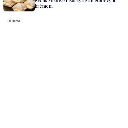
Křehké listové taštičky se smetanovým
krémem
Reklama