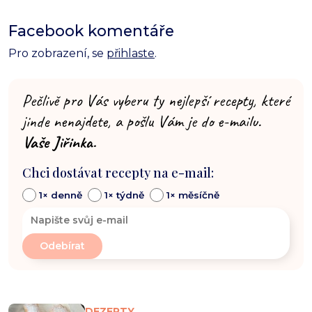
Facebook komentáře
Pro zobrazení, se
přihlaste
.
Pečlivě pro Vás vyberu ty nejlepší recepty, které
jinde nenajdete, a pošlu Vám je do e-mailu.
Vaše Jiřinka.
Chci dostávat recepty na e-mail:
1× denně
1× týdně
1× měsíčně
DEZERTY