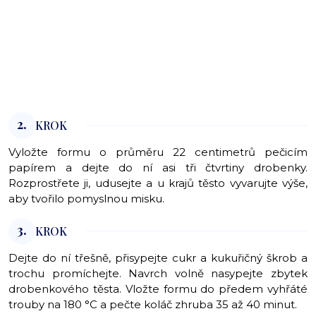
2.
KROK
Vyložte formu o průměru 22 centimetrů pečicím
papírem a dejte do ní asi tři čtvrtiny drobenky.
Rozprostřete ji, udusejte a u krajů těsto vyvarujte výše,
aby tvořilo pomyslnou misku.
3.
KROK
Dejte do ní třešně, přisypejte cukr a kukuřičný škrob a
trochu promíchejte. Navrch volně nasypejte zbytek
drobenkového těsta. Vložte formu do předem vyhřáté
trouby na 180 °C a pečte koláč zhruba 35 až 40 minut.