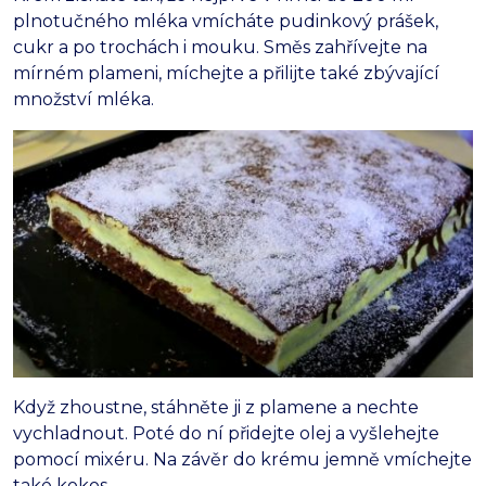
plnotučného mléka vmícháte pudinkový prášek,
cukr a po trochách i mouku. Směs zahřívejte na
mírném plameni, míchejte a přilijte také zbývající
množství mléka.
Když zhoustne, stáhněte ji z plamene a nechte
vychladnout. Poté do ní přidejte olej a vyšlehejte
pomocí mixéru. Na závěr do krému jemně vmíchejte
také kokos.