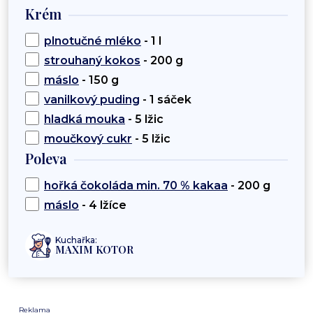
Krém
plnotučné mléko
- 1 l
strouhaný kokos
- 200 g
máslo
- 150 g
vanilkový puding
- 1 sáček
hladká mouka
- 5 lžic
moučkový cukr
- 5 lžic
Poleva
hořká čokoláda min. 70 % kakaa
- 200 g
máslo
- 4 lžíce
Kuchařka:
MAXIM KOTOR
Reklama