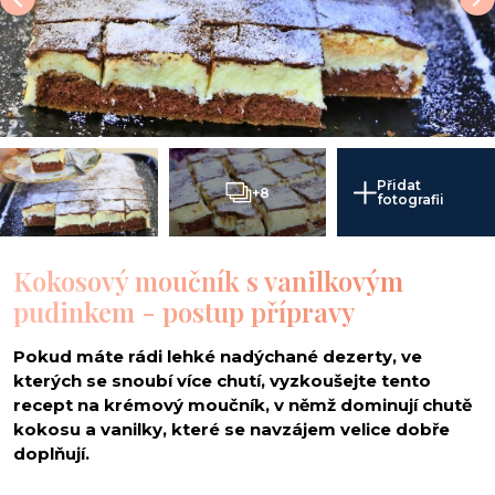
Přidat
+8
fotografii
Kokosový moučník s vanilkovým
pudinkem - postup přípravy
Pokud máte rádi lehké nadýchané dezerty, ve
kterých se snoubí více chutí, vyzkoušejte tento
recept na krémový moučník, v němž dominují chutě
kokosu a vanilky, které se navzájem velice dobře
doplňují.