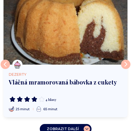
DEZERTY
Vláčná mramorovaná bábovka z cukety
4 hlasy
25 minut
65 minut
ZOBRAZIT DALŠÍ