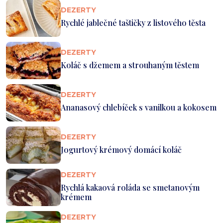
DEZERTY
Rychlé jablečné taštičky z listového těsta
DEZERTY
Koláč s džemem a strouhaným těstem
DEZERTY
Ananasový chlebíček s vanilkou a kokosem
DEZERTY
Jogurtový krémový domácí koláč
DEZERTY
Rychlá kakaová roláda se smetanovým
krémem
DEZERTY