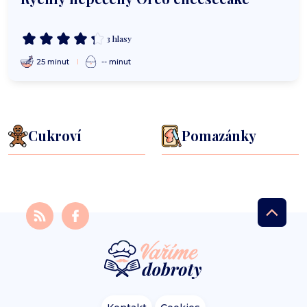
3 hlasy
25 minut
-- minut
Cukroví
Pomazánky