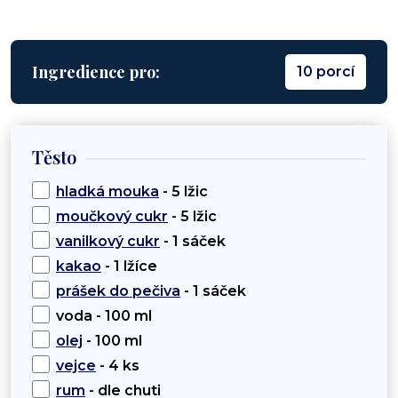
Ingredience pro:
10 porcí
Těsto
hladká mouka
- 5 lžic
moučkový cukr
- 5 lžic
vanilkový cukr
- 1 sáček
kakao
- 1 lžíce
prášek do pečiva
- 1 sáček
voda - 100 ml
olej
- 100 ml
vejce
- 4 ks
rum
- dle chuti