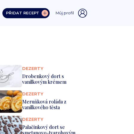
PŘIDAT RECEPT
Můj profil
DEZERTY
Drobenkový dort s
vanilkovým krémem
DEZERTY
Meruňková roláda z
vanilkového těsta
DEZERTY
Palačinkový dort se
smetanovo-tvarohovým