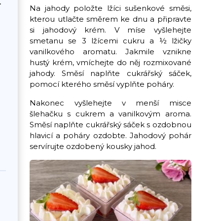
+
Na jahody položte lžíci sušenkové směsi,
kterou utlačte směrem ke dnu a připravte
si jahodový krém. V míse vyšlehejte
smetanu se 3 lžícemi cukru a ½ lžičky
vanilkového aromatu. Jakmile vznikne
hustý krém, vmíchejte do něj rozmixované
jahody. Směsí naplňte cukrářský sáček,
pomocí kterého směsí vyplňte poháry.
Nakonec vyšlehejte v menší misce
šlehačku s cukrem a vanilkovým aroma.
Směsí naplňte cukrářský sáček s ozdobnou
hlavicí a poháry ozdobte. Jahodový pohár
servírujte ozdobený kousky jahod.