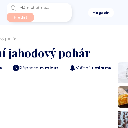
Magazín
ový pohár
tní jahodový pohár
e
Příprava:
15 minut
Vaření:
1 minuta