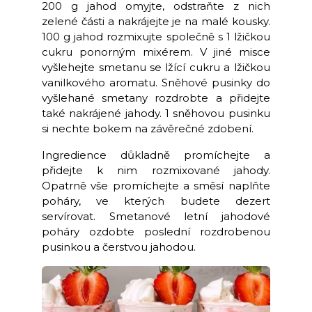
200 g jahod omyjte, odstraňte z nich
zelené části a nakrájejte je na malé kousky.
100 g jahod rozmixujte společně s 1 lžičkou
cukru ponorným mixérem. V jiné misce
vyšlehejte smetanu se lžící cukru a lžičkou
vanilkového aromatu. Sněhové pusinky do
vyšlehané smetany rozdrobte a přidejte
také nakrájené jahody. 1 sněhovou pusinku
si nechte bokem na závěrečné zdobení.
Ingredience důkladně promíchejte a
přidejte k nim rozmixované jahody.
Opatrně vše promíchejte a směsí naplňte
poháry, ve kterých budete dezert
servírovat. Smetanové letní jahodové
poháry ozdobte poslední rozdrobenou
pusinkou a čerstvou jahodou.