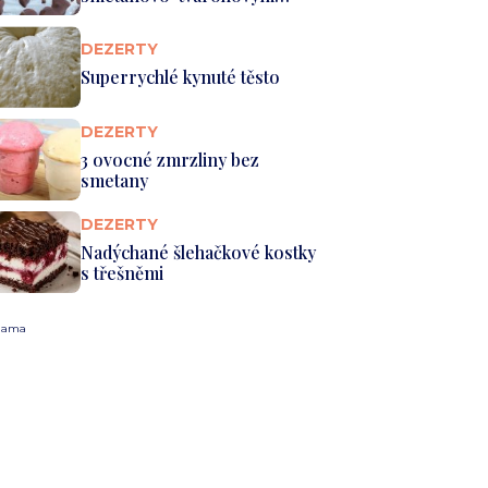
krémem
DEZERTY
Superrychlé kynuté těsto
DEZERTY
3 ovocné zmrzliny bez
smetany
DEZERTY
Nadýchané šlehačkové kostky
s třešněmi
lama