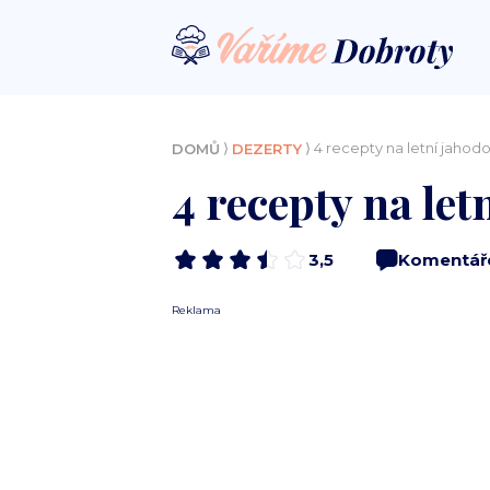
⟩
⟩ 4 recepty na letní jahod
DOMŮ
DEZERTY
4 recepty na le
3,5
Komentář
Reklama