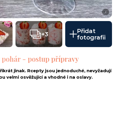
i
Přidat
+3
fotografii
ý pohár - postup přípravy
yřikrát jinak. Rcepty jsou jednoduché, nevyžadují
ou velmi osvěžující a vhodné i na oslavy.