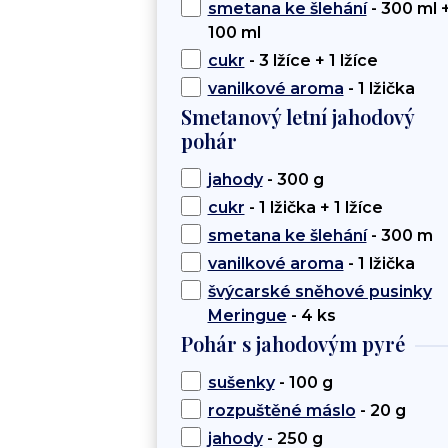
smetana ke šlehání
- 300 ml 
100 ml
cukr
- 3 lžíce + 1 lžíce
vanilkové aroma
- 1 lžička
Smetanový letní jahodový
pohár
jahody
- 300 g
cukr
- 1 lžička + 1 lžíce
smetana ke šlehání
- 300 m
vanilkové aroma
- 1 lžička
švýcarské sněhové pusinky
Meringue
- 4 ks
Pohár s jahodovým pyré
sušenky
- 100 g
rozpuštěné máslo
- 20 g
jahody
- 250 g