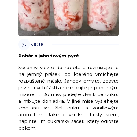
3.
KROK
Pohár s jahodovým pyré
Sušenky vložte do robota a rozmixujte je
na jemný prášek, do kterého vmíchejte
rozpuštěné máslo. Jahody omyjte, zbavte
je zelených částí a rozmixujte je ponorným
mixérem. Do mísy přidejte dvě lžíce cukru
a mixujte dohladka. V jiné míse vyšlehejte
smetanu se lžící cukru a vanilkovým
aromatem. Jakmile vznikne hustý krém,
naplňte jím cukrářský sáček, který odložte
bokem.