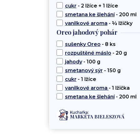
cukr
- 2 lžíce + 1 lžíce
smetana ke šlehání
- 200 ml
vanilkové aroma
- ½ lžičky
Oreo jahodový pohár
sušenky Oreo
- 8 ks
rozpuštěné máslo
- 20 g
jahody
- 100 g
smetanový sýr
- 150 g
cukr
- 1 lžíce
vanilkové aroma
- 1 lžička
smetana ke šlehání
- 200 ml
Kuchařka:
MARKÉTA BIELESZOVÁ