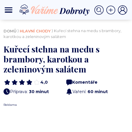
⟩
⟩ Kuřecí stehna na medu s brambory,
DOMŮ
HLAVNÍ CHODY
karotkou a zeleninovým salátem
Kuřecí stehna na medu s
brambory, karotkou a
zeleninovým salátem
4,0
Komentáře
Příprava:
30 minut
Vaření:
60 minut
Reklama