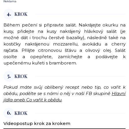
Reklama
4.
KROK
Během pečení si připravte salát. Nakrájejte okurku na
kusy, přidejte na kusy nakrájený hlávkový salát (je
možné dát i trochu čerstvé bazalky), následně také na
kostičky nakrájenou mozzarellu, avokádu a cherry
rajčata. Přilijte citronovou šťávu a olivový olej. Salát
osolte a opepřete, zamíchejte a podávejte k
upečenému kuřeti s bramborem.
5.
KROK
Pokud máte svůj oblíbený recept nebo tip, co vařit k
obědu, podělte se s námi o něj v naší FB skupině
Hlavní
jídla aneb Co vařit k obědu
.
6.
KROK
Videopostup krok za krokem