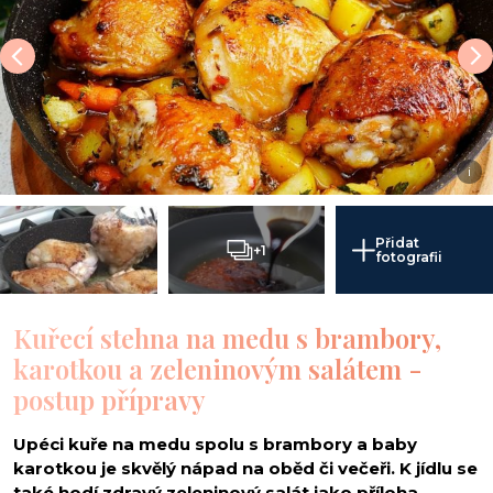
i
Přidat
+1
fotografii
Kuřecí stehna na medu s brambory,
karotkou a zeleninovým salátem -
postup přípravy
Upéci kuře na medu spolu s brambory a baby
karotkou je skvělý nápad na oběd či večeři. K jídlu se
také hodí zdravý zeleninový salát jako příloha.