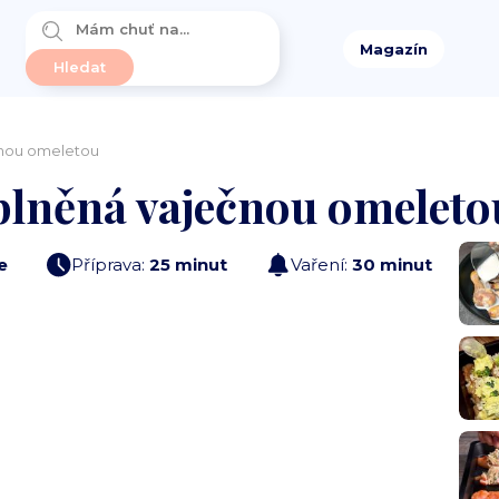
Magazín
čnou omeletou
plněná vaječnou omeleto
e
Příprava:
25 minut
Vaření:
30 minut