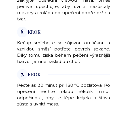
zakryjte poslední vrstvou masa. Směs
pečlivě upěchujte, aby uvnitř nezůstaly
mezery a roláda po upečení dobře držela
tvar.
6.
KROK
Kečup smíchejte se sójovou omáčkou a
vzniklou směsí potřete povrch sekané.
Díky tomu získá během pečení výraznější
barvu i jemně nasládlou chuť.
7.
KROK
Pečte asi 30 minut při 180 °C dozlatova. Po
upečení nechte roládu několik minut
odpočinout, aby se lépe krájela a šťáva
zůstala uvnitř masa.