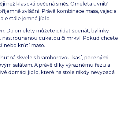
ji než klasická pečená směs. Omeleta uvnitř
příjemně zvláční. Právě kombinace masa, vajec a
ale stále jemné jídlo.
. Do omelety můžete přidat špenát, bylinky
t nastrouhanou cuketou či mrkví. Pokud chcete
cí nebo krůtí maso.
hutná skvěle s bramborovou kaší, pečenými
novým salátem. A právě díky výraznému řezu a
vé domácí jídlo, které na stole nikdy nevypadá