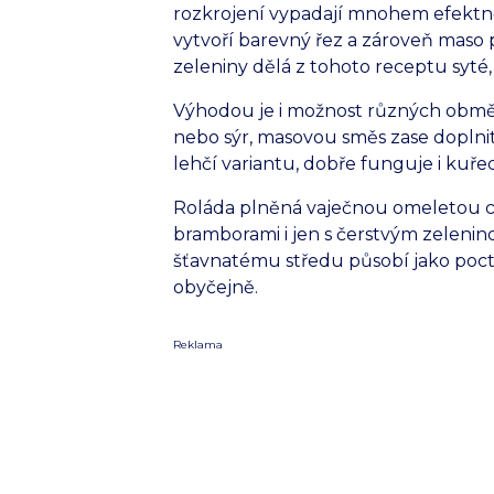
rozkrojení vypadají mnohem efektně
vytvoří barevný řez a zároveň maso 
zeleniny dělá z tohoto receptu syté, 
Výhodou je i možnost různých obměn
nebo sýr, masovou směs zase doplni
lehčí variantu, dobře funguje i kuře
Roláda plněná vaječnou omeletou c
bramborami i jen s čerstvým zeleni
šťavnatému středu působí jako pocti
obyčejně.
Reklama