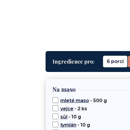
Ingredience pro:
6 porcí
Na maso
mleté maso
- 500 g
vejce
- 2 ks
sůl
- 10 g
tymián
- 10 g