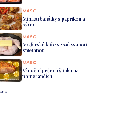
MASO
Minikarbanátky s paprikou a
sýrem
MASO
Maďarské kuře se zakysanou
smetanou
MASO
Vánoční pečená šunka na
pomerančích
lama