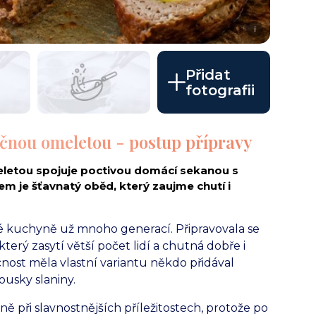
i
Přidat
fotografii
čnou omeletou - postup přípravy
letou spojuje poctivou domácí sekanou s
m je šťavnatý oběd, který zaujme chutí i
ské kuchyně už mnoho generací. Připravovala se
terý zasytí větší počet lidí a chutná dobře i
ost měla vlastní variantu někdo přidával
ousky slaniny.
 při slavnostnějších příležitostech, protože po