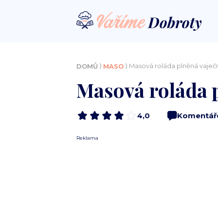
⟩
⟩ Masová roláda plněná vaje
DOMŮ
MASO
Masová roláda 
4,0
Komentář
Reklama