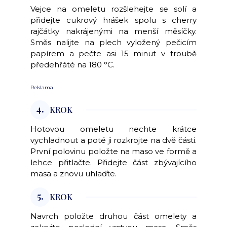
Vejce na omeletu rozšlehejte se solí a
přidejte cukrový hrášek spolu s cherry
rajčátky nakrájenými na menší měsíčky.
Směs nalijte na plech vyložený pečicím
papírem a pečte asi 15 minut v troubě
předehřáté na 180 °C.
Reklama
4.
KROK
Hotovou omeletu nechte krátce
vychladnout a poté ji rozkrojte na dvě části.
První polovinu položte na maso ve formě a
lehce přitlačte. Přidejte část zbývajícího
masa a znovu uhlaďte.
5.
KROK
Navrch položte druhou část omelety a