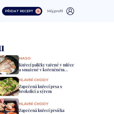
PŘIDAT RECEPT
Můj profil
u
MASO
Kuřecí paličky vařené v mléce
a smažené v kořeněném
tro...
HLAVNÍ CHODY
Zapečená kuřecí prsa s
brokolicí a sýrem
HLAVNÍ CHODY
Zapečená kuřecí prsíčka