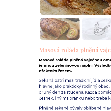
Masová roláda plněná vaje
Masová roláda plněná vaječnou ome
jemnou zeleninovou náplní. Výsledke
efektním řezem.
Sekaná patří mezi tradiční jídla če
hlavně jako praktický rodinný oběd, k
druhý den za studena. Každá domácn
česnek, jiný majoránku nebo třeba k
Plněné sekané bývaly oblíbené hlavně