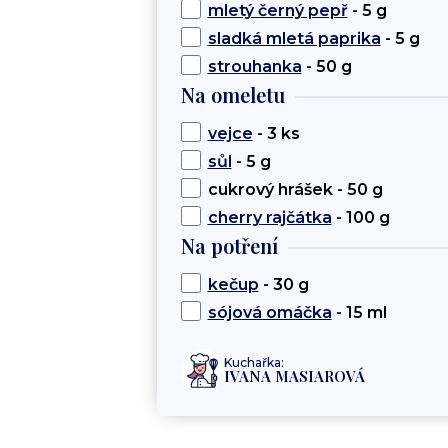
mletý černý pepř
- 5 g
sladká mletá paprika
- 5 g
strouhanka
- 50 g
Na omeletu
vejce
- 3 ks
sůl
- 5 g
cukrový hrášek - 50 g
cherry rajčátka
- 100 g
Na potření
kečup
- 30 g
sójová omáčka
- 15 ml
Kuchařka:
IVANA MASIAROVÁ