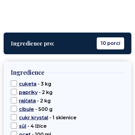
Ingredience pro:
10 porcí
Ingredience
cuketa
- 3 kg
papriky
- 2 kg
rajčata
- 2 kg
cibule
- 500 g
cukr krystal
- 1 sklenice
sůl
- 4 lžíce
ocet
- 100 ml