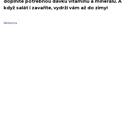
doplníte potřebnou dávku vitamínů a minerálů. A
když salát i zavaříte, vydrží vám až do zimy!
Reklama