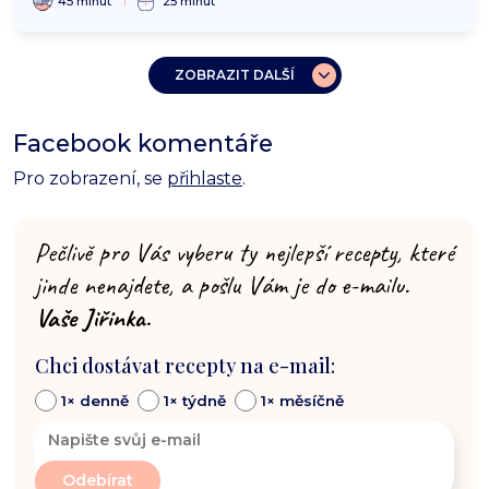
45 minut
25 minut
ZOBRAZIT DALŠÍ
Facebook komentáře
Pro zobrazení, se
přihlaste
.
Pečlivě pro Vás vyberu ty nejlepší recepty, které
jinde nenajdete, a pošlu Vám je do e-mailu.
Vaše Jiřinka.
Chci dostávat recepty na e-mail:
1× denně
1× týdně
1× měsíčně