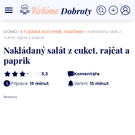
⟩
⟩ Nakládaný salát z
DOMŮ
STUDENÁ KUCHYNĚ, SVAČINKY
cuket, rajčat a paprik
Nakládaný salát z cuket, rajčat a
paprik
3,3
Komentáře
Příprava:
15 minut
Vaření:
15 minut
Reklama