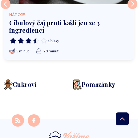
NÁPOJE
Cibulový čaj proti kašli jen ze 3
ingrediencí
2 hlasy
5 minut
20 minut
Cukroví
Pomazánky