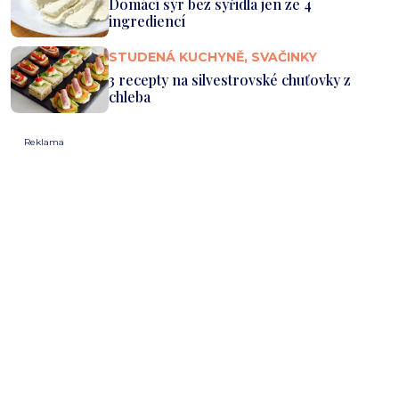
Domácí sýr bez syřidla jen ze 4
ingrediencí
STUDENÁ KUCHYNĚ, SVAČINKY
3 recepty na silvestrovské chuťovky z
chleba
Reklama