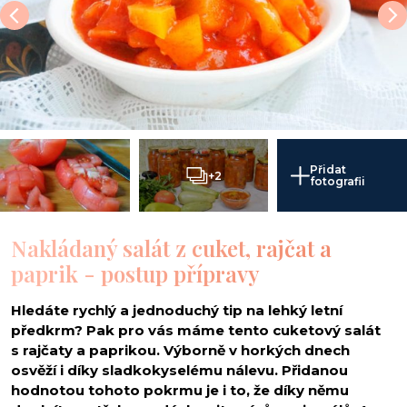
Přidat
+2
fotografii
Nakládaný salát z cuket, rajčat a
paprik - postup přípravy
Hledáte rychlý a jednoduchý tip na lehký letní
předkrm? Pak pro vás máme tento cuketový salát
s rajčaty a paprikou. Výborně v horkých dnech
osvěží i díky sladkokyselému nálevu. Přidanou
hodnotou tohoto pokrmu je i to, že díky němu