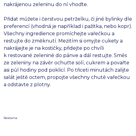
nakrájenou zeleninu do ní vhoďte.
Přidat můžete i čerstvou petrželku, či jiné bylinky dle
preferencí (vhodná je například i pažitka, nebo kopr).
Všechny ingredience promíchejte vařečkou a
restujte do změknutí. Mezitím si omyjte cukety a
nakrájejte je na kostičky, přidejte po chvíli
k restované zelenině do pánve a dál restujte. Směs
ze zeleniny na závěr ochuťte solí, cukrem a povařte
asi půl hodiny pod poklicí. Po třiceti minutách zalijte
salát ještě octem, propojte všechny chutě vařečkou
a odstavte z plotny.
Reklama