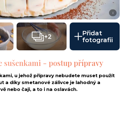
i
Přidat
+2
fotografii
e sušenkami - postup přípravy
nkami, u jehož přípravy nebudete muset použít
ut a díky smetanové zálivce je lahodný a
ě nebo čaji, a to i na oslavách.