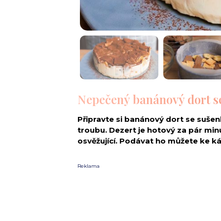
Nepečený banánový dort s
Připravte si banánový dort se suše
troubu. Dezert je hotový za pár min
osvěžující. Podávat ho můžete ke káv
Reklama