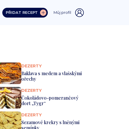
PŘIDAT RECEPT
Můj profil
DEZERTY
Baklava s medem a vlašskými
ořechy
DEZERTY
Čokoládovo-pomerančový
dort „Tygr“
DEZERTY
Sezamové krekry s lněnými
semínky