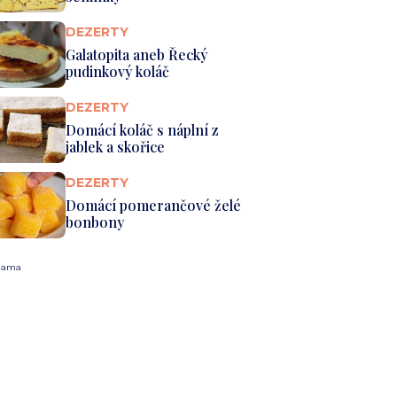
DEZERTY
Galatopita aneb Řecký
pudinkový koláč
DEZERTY
Domácí koláč s náplní z
jablek a skořice
DEZERTY
Domácí pomerančové želé
bonbony
lama