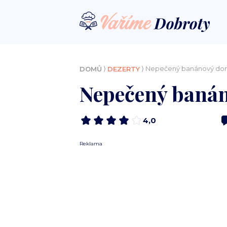
⟩
⟩ Nepečený banánový dor
DOMŮ
DEZERTY
Nepečený banán
4,0
Reklama