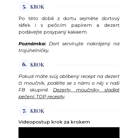
5.
KROK
Po této době z dortu sejměte dortový
ráfek i s pečicím papírem a dezert
podávejte posypaný kakaem.
Poznámka:
Dort servírujte nakrájený na
trojúhelníčky.
6.
KROK
Pokud máte svůj oblíbený recept na dezert
či moučník, podělte se s námi o něj v naší
FB skupině
Dezerty, moučníky, sladké
pečení: TOP recepty
.
7.
KROK
Videopostup krok za krokem