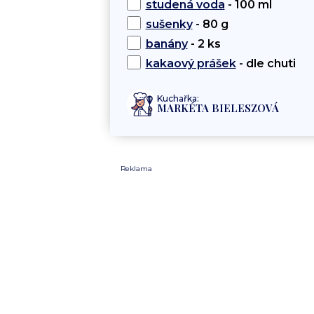
studená voda
- 100 ml
sušenky
- 80 g
banány
- 2 ks
kakaový prášek
- dle chuti
Kuchařka:
MARKÉTA BIELESZOVÁ
Reklama